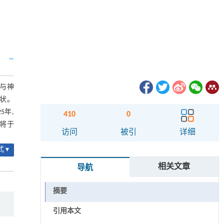
还与神
症状。
5年,
410
0
,将于
访问
被引
详细
 ▾
相关文章
导航
摘要
引用本文