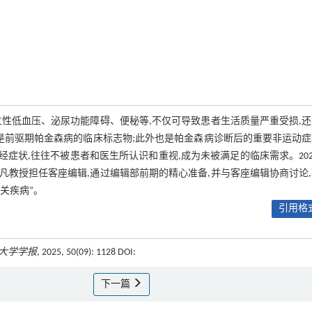
立性低血压、泌尿功能障碍、便秘等,不仅可导致患者生活质量严重受损,
是前驱期帕金森病的临床标志物;此外也是帕金森病诊断后的重要非运动
的心血管自主神经症状,往往不被患者和医生所认识和重视,成为未被满足的临床需求。202
教授担任客座编辑,通过编辑部前期的精心准备,并与客座编辑协商讨论
关疾病”。
引用格式
大学学报
, 2025, 50(09): 1128 DOI:
下一篇