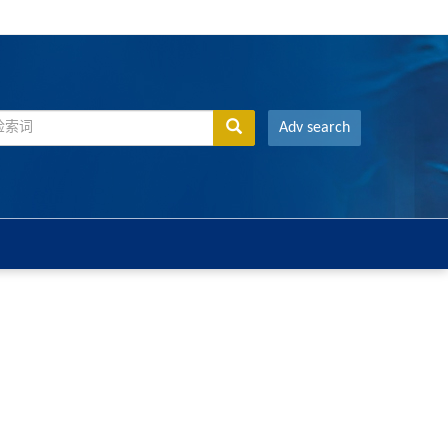
Adv search