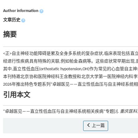
Author information
+
文章历史
+
摘要
<正>自主神经功能障碍是累及全身多系统的复杂症状,临床表现包括直
经退行性疾病具有特殊的关联,例如帕金森病等。这些症状常早期出现,
其中,直立性低血压(orthostatic hypotension,OH)作为常见
本刊特邀北京协和医院神经科王含教授和北京大学第一医院神经内科李凡
2026年推出特色专题系列“卓越医见——直立性低血压与自主神经系统相
引用本文
“卓越医见——直立性低血压与自主神经系统相关疾病”专题[J].
重庆医科
上一篇