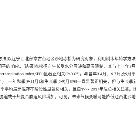
生长的影响。[方法]以辽宁西北部章古台地区沙地赤松为研究对象，利用树木年轮学方
气候因子的响应。[结果]赤松径向生长受水分亏缺和高温限制，其与上一年9月
potranspiration Index,SPEI)显著正相关(P<0.05)，与当年3-4月、6-7月及9
一年秋季(9-11月)和生长季(5-9)月SPEI一直显著正相关，但与生长季前(
生长季平均最高温存在阶段性显著负相关，且自1997-2017年后负相关显著。[
胁迫或干热复合胁迫风险增加。可见，未来气候变暖可能降低辽西北沙地