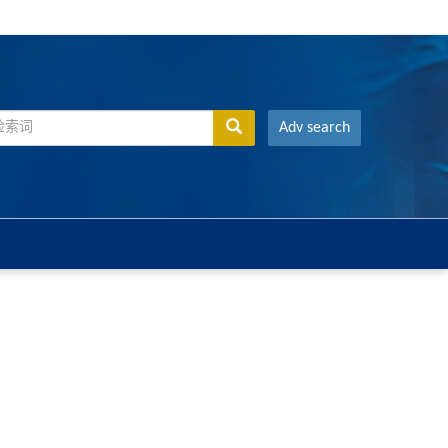
Adv search