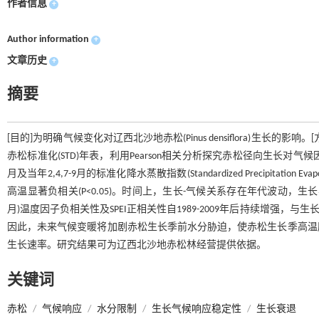
作者信息
+
Author information
+
文章历史
+
摘要
[目的]为明确气候变化对辽西北沙地赤松(Pinus densiflora)
赤松标准化(STD)年表，利用Pearson相关分析探究赤松径向生长对
月及当年2,4,7-9月的标准化降水蒸散指数(Standardized Precipitation Eva
高温显著负相关(P<0.05)。时间上，生长-气候关系存在年代波动，生长与上
月)温度因子负相关性及SPEI正相关性自1989-2009年后持续增强，与
因此，未来气候变暖将加剧赤松生长季前水分胁迫，使赤松生长季高温
生长速率。研究结果可为辽西北沙地赤松林经营提供依据。
关键词
赤松
/
气候响应
/
水分限制
/
生长气候响应稳定性
/
生长衰退