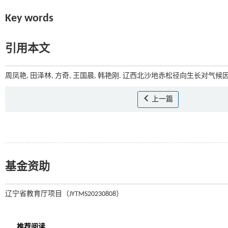
Key words
引用本文
周凤艳, 田泽林, 方奇, 王国晨, 韩艳刚. 辽西北沙地赤松径向生长对气候因
上一篇
基金资助
辽宁省教育厅项目（JYTMS20230808）