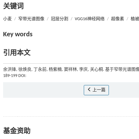
关键词
小麦
/
窄带光谱图像
/
冠层分割
/
VGG16神经网络
/
超像素
/
植
Key words
引用本文
余洪锋, 徐焕良, 丁永前, 杨紫楠, 窦祥林, 李庆, 关心桐. 基于窄带光
189-199 DOI:
上一篇
基金资助