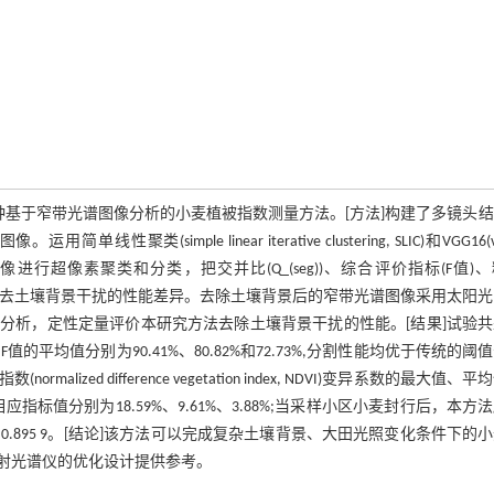
种基于窄带光谱图像分析的小麦植被指数测量方法。[方法]构建了多镜头
imple linear iterative clustering, SLIC)和VGG16(vi
窄带光谱图像进行超像素聚类和分类，把交并比(Q_(seg))、综合评价指标(F值)
研究方法去土壤背景干扰的性能差异。去除土壤背景后的窄带光谱图像采用太阳
据进行对比分析，定性定量评价本研究方法去除土壤背景干扰的性能。[结果]试验
n和F值的平均值分别为90.41%、80.82%和72.73%,分割性能均优于传统的阈
lized difference vegetation index, NDVI)变异系数的最大值、
I的相应指标值分别为18.59%、9.61%、3.88%;当采样小区小麦封行后，本方
定系数为0.895 9。[结论]该方法可以完成复杂土壤背景、大田光照变化条件下的
射光谱仪的优化设计提供参考。