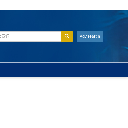
Adv search