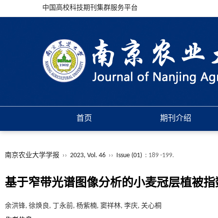
中国高校科技期刊集群服务平台
首页
期刊介绍
南京农业大学学报
››
2023, Vol. 46
››
Issue (01)
: 189 -199.
基于窄带光谱图像分析的小麦冠层植被指
余洪锋, 徐焕良, 丁永前, 杨紫楠, 窦祥林, 李庆, 关心桐