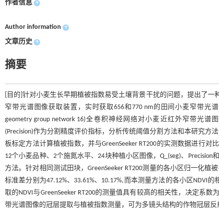
作者信息
+
Author information
+
文章历史
+
摘要
[目的]针对小麦生长早期植被指数易受土壤背景干扰的问题，提出了一
窄带光谱图像获取装置，实时获取656和770 nm的田间小麦窄带光谱图像。运用简单线性聚类(s
geometry group network 16)全卷积神经网络对小麦近红外
(Precision)作为分割精度评价指标，分析传统阈值分割方法和本
板标定方法计算植被指数，并与GreenSeeker RT200的实测数
12个小麦品种、2个施氮水平、24块种植小区图像，Q_(seg)、Precisio
方法。针对相同测试田块，GreenSeeker RT200测量的各小区归一化植被指数(norma
标准差分别为47.12%、33.61%、10.17%,而本测量方法的各小区NDV
取的NDVI与GreenSeeker RT200的测量值具有较高的相关性，决
带光谱图像的冠层提取与植被指数测量，可为多镜头结构的作物冠层反