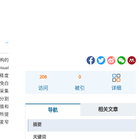
结构的
sual
、精度
208
0
光免白
访问
被引
详细
共采集
值分割
平均值和
相关文章
导航
法所提
小麦窄
摘要
关键词