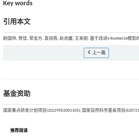
Key words
引用本文
尉国帅, 贺佳, 常宝方, 袁培燕, 赵肖媛, 王来刚. 基于改进S-ResNet34
上一篇
基金资助
国家重点研发计划项目(2022YFD2001105); 国家自然科学基金项目(62072159