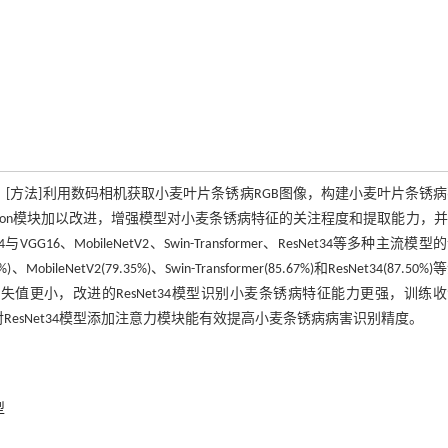
[方法]利用数码相机获取小麦叶片条锈病RGB图像，构建小麦叶片条锈
nception模块加以改进，增强模型对小麦条锈病特征的关注程度和提取能力，
、MobileNetV2、Swin-Transformer、ResNet34等多种主流模型
leNetV2(79.35%)、Swin-Transformer(85.67%)和ResNet34(87.50%
。模型损失值更小，改进的ResNet34模型识别小麦条锈病特征能力更强，训练
esNet34模型添加注意力模块能有效提高小麦条锈病病害识别精度。
型