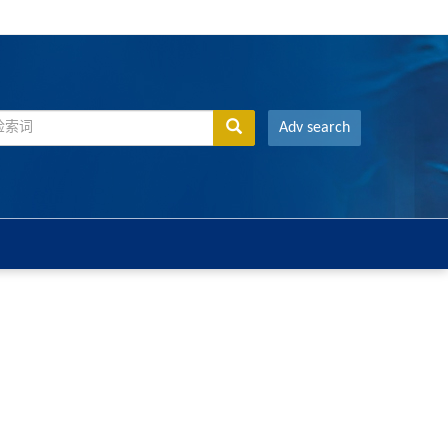
Adv search