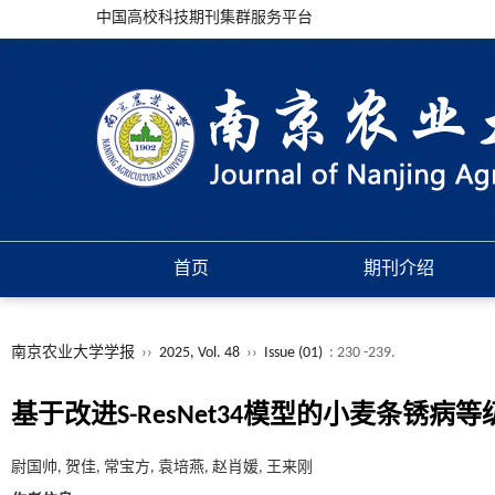
中国高校科技期刊集群服务平台
首页
期刊介绍
南京农业大学学报
››
2025, Vol. 48
››
Issue (01)
: 230 -239.
基于改进S-ResNet34模型的小麦条锈病
尉国帅, 贺佳, 常宝方, 袁培燕, 赵肖媛, 王来刚