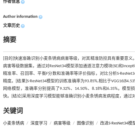
作者信息
+
Author information
+
文章历史
+
摘要
[目的]快速准确识别小麦条锈病病害等级，对其精准防控具有重要意义。
病害等级数据集，通过对ResNet34模型添加通道注意力模块(SE)和I
精准率、召回率、平衡F分数和准确率等评价指标，对比分析S-ResNet34与VGG16
精度。[结果]S-ResNet34模型的训练准确率为93.85%,相比于VGG16(84.53%)、Mobi
网络模型，准确率分别提高了9.32%、14.50%、8.18%和6.35%
快。[结论]采用深度学习模型能够准确识别小麦条锈病发病程度，通过对R
关键词
小麦条锈病
/
深度学习
/
病害等级
/
图像识别
/
改进S-ResNet34模