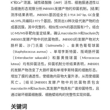
+
2+
K
和Ca
泄漏、碱性磷酸酶（AKP）活性、细胞膜通透性以
及细胞形态观察分析JNBS001发酵产物的抑菌机制。[结果]
测序结果表明，JNBS001基因组全长3 914 347 bp, GC含量
46.59%,共编码3 971个基因，预测出13种次级代谢产物的合
成基因簇，其中完整的、相似性100%的基因簇有7个。结合
LC-MS/MS非靶向鉴定结果，确认macrolactin H和bacilysin为
JNBS001发酵产物中的抗菌物质。JNBS001的发酵产物对大
肠杆菌、沙门氏菌（Salmonella）、金黄色葡萄球菌
（Staphylococcus aureus）、单增李斯特菌、阪崎肠杆菌
（Enterobacter sakazakii）和藤黄微球菌（Micrococcus
luteus）均有抑菌活性。抑菌机制分析结果表明，JNBS001
的发酵产物改变了大肠杆菌和单增李斯特菌的细胞形态，
增加了膜的通透性，使细胞内容物大量外渗，从而使细菌
死亡。[结论]JNBS001发酵产物中的抗菌物质包含
macrolactin H和bacilysin,其发酵产物具有广谱抑菌特性，且
通过破坏细菌细胞膜、细胞壁结构的完整性实现抑菌。
关键词