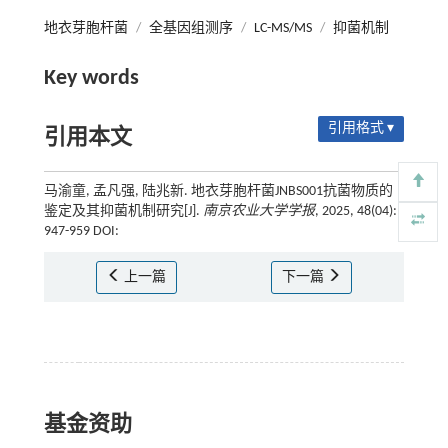
地衣芽胞杆菌
/
全基因组测序
/
LC-MS/MS
/
抑菌机制
Key words
引用格式 ▾
引用本文
马渝童, 孟凡强, 陆兆新. 地衣芽胞杆菌JNBS001抗菌物质的
鉴定及其抑菌机制研究[J].
南京农业大学学报
, 2025, 48(04):
947-959 DOI:
上一篇
下一篇
基金资助