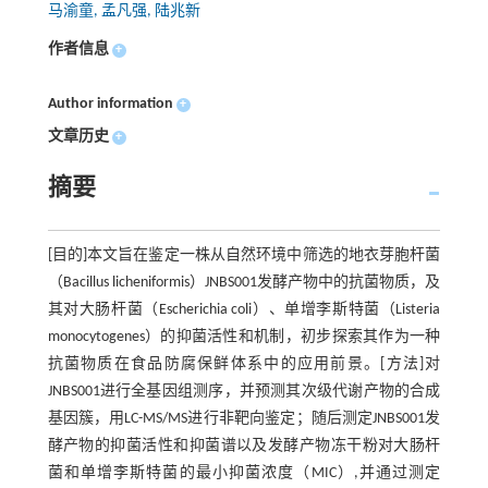
马渝童, 孟凡强, 陆兆新
作者信息
+
Author information
+
文章历史
+
摘要
[目的]本文旨在鉴定一株从自然环境中筛选的地衣芽胞杆菌
（Bacillus licheniformis）JNBS001发酵产物中的抗菌物质，及
其对大肠杆菌（Escherichia coli）、单增李斯特菌（Listeria
monocytogenes）的抑菌活性和机制，初步探索其作为一种
抗菌物质在食品防腐保鲜体系中的应用前景。[方法]对
JNBS001进行全基因组测序，并预测其次级代谢产物的合成
基因簇，用LC-MS/MS进行非靶向鉴定；随后测定JNBS001发
酵产物的抑菌活性和抑菌谱以及发酵产物冻干粉对大肠杆
菌和单增李斯特菌的最小抑菌浓度（MIC）,并通过测定