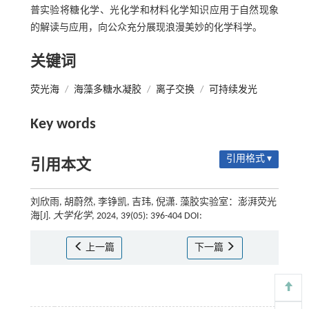
普实验将糖化学、光化学和材料化学知识应用于自然现象
的解读与应用，向公众充分展现浪漫美妙的化学科学。
关键词
荧光海
/
海藻多糖水凝胶
/
离子交换
/
可持续发光
Key words
引用格式 ▾
引用本文
刘欣雨, 胡蔚然, 李铮凯, 吉玮, 倪潇. 藻胶实验室：澎湃荧光
海[J].
大学化学
, 2024, 39(05): 396-404 DOI:
上一篇
下一篇