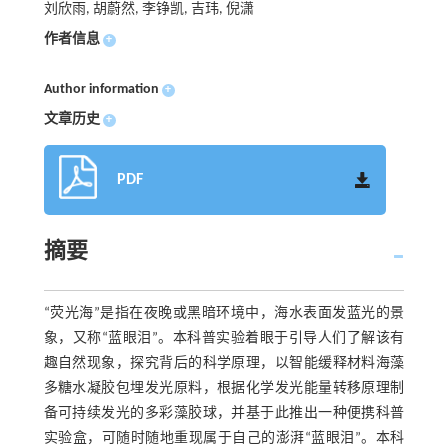
刘欣雨, 胡蔚然, 李铮凯, 吉玮, 倪潇
作者信息
+
Author information
+
文章历史
+
PDF
摘要
“荧光海”是指在夜晚或黑暗环境中，海水表面发蓝光的景
象，又称“蓝眼泪”。本科普实验着眼于引导人们了解该有
趣自然现象，探究背后的科学原理，以智能缓释材料海藻
多糖水凝胶包埋发光原料，根据化学发光能量转移原理制
备可持续发光的多彩藻胶球，并基于此推出一种便携科普
实验盒，可随时随地重现属于自己的澎湃“蓝眼泪”。本科