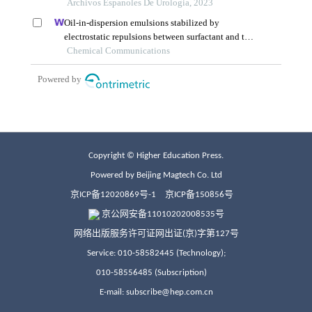
Copyright © Higher Education Press.
Powered by Beijing Magtech Co. Ltd
京ICP备12020869号-1
京ICP备150856号
京公网安备11010202008535号
网络出版服务许可证网出证(京)字第127号
Service: 010-58582445 (Technology);
010-58556485 (Subscription)
E-mail: subscribe@hep.com.cn