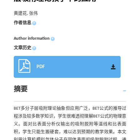
黄建花, 张伟
作者信息
+
Author information
+
文章历史
+
PDF
摘要
BET多分子层吸附理论抽象但应用广泛，BET公式的推导过
程涉及较多数学知识，学生很难透彻理解BET公式的物理意
义。面对比表面分析仪输出的吸附脱附等温线和比表面
积，学生只能生搬硬套，难以达到预期的教学效果。本文
利用计算机模拟气体分子在固体表面的吸附脱附过程，通