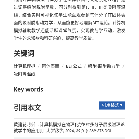
过调整吸附脱附常数，可分别得到第I、II、III类吸附等温
线；结合实时可视化使学生能直观看到气体分子在固体表
面的吸附脱附动力学，从而能更好地理解BET理论。计算机
模拟辅助教学还能活跃课堂气氛，实现教与学互动，激发
学生的求知欲和科研兴趣，提高教学质量。
关键词
计算机模拟
/
固体表面
/
BET公式
/
吸附-脱附动力学
/
吸附等温线
Key words
引用格式 ▾
引用本文
黄建花, 张伟. 计算机模拟在物理化学BET多分子层吸附理论
教学中的应用[J].
大学化学
, 2024, 39(01): 369-376 DOI: