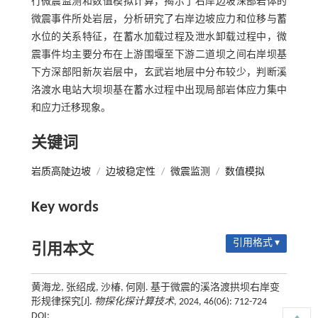
行微震监测和数值模拟计算，揭示了右岸边坡深部岩体的
微震事件所处岩层，分析研究了右岸边坡应力和位移与蓄
水位的关系特征，在蓄水加载过程及泄水卸载过程中，微
震事件均主要分布在上游围堰至下游二道坝之间右岸坝基
下方深部阳新灰岩层中，玄武岩地层中分布较少，判断溪
洛渡水电站大坝坝基在蓄水过程中出现局部岩体应力集中
和应力迁移现象。
关键词
岩质高陡边坡
/
边坡稳定性
/
微震监测
/
数值模拟
Key words
引用格式 ▾
引用本文
黄海龙, 张绍成, 沙椿, 何刚. 基于微震的溪洛渡拱坝右岸变
形规律探究[J].
物探化探计算技术
, 2024, 46(06): 712-724
DOI: