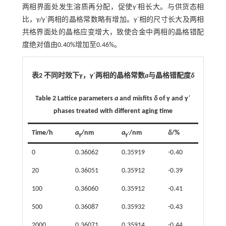
两相界面处发生溶质再分配，促使γ΄相长大。与供货态相
比，γ/γ΄两相的晶格常数略有增加。γ΄相的尺寸长大及两相
共格界面处的晶格应变增大，致使合金中两相的晶格错配
度绝对值由0.40%增加至0.46%。
表2 不同时效下γ，γ′两相的晶格常数
a
与晶格错配度
δ
Table 2 Lattice parameters
a
and misfits
δ
of γ and γ΄
phases treated with different aging time
Time/h
a
/nm
a
/nm
δ
/%
γ
γ΄
0
0.36062
0.35919
-0.40
20
0.36051
0.35912
-0.39
100
0.36060
0.35912
-0.41
500
0.36087
0.35932
-0.43
2000
0.36071
0.35914
-0.44