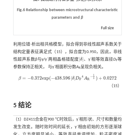
Fig.6 Relationship between microstructural characteristic
parameters and
β
Full size
利用位错-析出相共格模型，拟合得到非线性超声系数关于
结构定量表征满足
式（15）
，拟合度为0.950，因此，非线
|
|
性超声系数
β
与γ/γ΄两相晶格错配度
δ
、γ΄相等效直径
D
等
δ
F
参数保持正相关， 与γ΄相面积分数
A
呈现负相关。
R
1
−
4
=
−
0.372
e
x
p
(
−
438.596
|
|
)
+
0.0272
β
δ
D
A
β
=
-
0.372
e
x
p
(
-
438.596
δ
D
F
4
A
R
-
1
3
)
+
0.0272
3
F
R
（15）
5 结论
（1）DZ411合金在900 ℃时效后，γ΄相形状、尺寸和数量均
发生改变。随时效时间的延长，γ΄相由初始的方形逐渐球
化，立方度明显减小，等效直径单调增加，粒子密度减