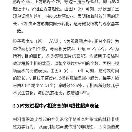
形
F
=0.86，正方形
F
=0.79，等边三角形
F
=0.61。即当
SF
越
S
S
S
趋近于1，γ΄相立方度越低。由
图3
（b）可知，形状因子呈
现单调增加趋势，由0.81增至0.97。表明随着时效时间的延
长，γ΄相由正方形向类圆形转化，这与微观结构的观察基本
一致。
=
/
粒子密度
N
（
N
N
S
，
N
为观察图片中γ΄相总个数）为
N
s
=
N
/
S
t
s
t
s
=
/
单位面积γ΄相个数，与面积分数
A
（
A
S
S
，
S
为
A
R
=
S
γ
'
/
S
t
S
γ
'
R
'
t
'
γ
γ
R
所有γ΄相的面积，
S
为观察图片的面积）均被用于描述时
S
t
t
效过程析出相的数量，以整个图片中γ΄相的个数、面积与视
场面积的比值表示。由
图3
（c），（d）可知，随时效时间
的延长，γ΄相粒子密度
N
以指数规律呈减小趋势，每平方微
S
米由3.9个减少至1.1个；除时效20 h外，γ΄相面积分数几乎
不发生变化，与供货态相比，仅增加1.8%。
3.3 时效过程中γ′相演变的非线性超声表征
材料组织演变引起的性能退化伴随着某种形式的材料非线
性力学行为， 从而引起超声波传播的非线性， 即高频谐波