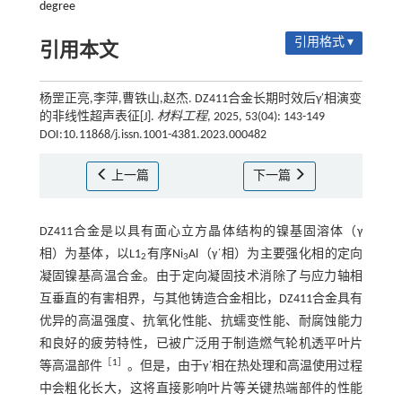
degree
引用格式 ▾
引用本文
杨罡正亮,李萍,曹铁山,赵杰. DZ411合金长期时效后γ′相演变
的非线性超声表征[J].
材料工程
, 2025, 53(04): 143-149
DOI:10.11868/j.issn.1001-4381.2023.000482
上一篇
下一篇
DZ411合金是以具有面心立方晶体结构的镍基固溶体（γ
相）为基体，以L1
有序Ni
Al（γ΄相）为主要强化相的定向
2
3
凝固镍基高温合金。由于定向凝固技术消除了与应力轴相
互垂直的有害相界，与其他铸造合金相比，DZ411合金具有
优异的高温强度、抗氧化性能、抗蠕变性能、耐腐蚀能力
和良好的疲劳特性，已被广泛用于制造燃气轮机透平叶片
［
1
］
等高温部件
。但是，由于γ΄相在热处理和高温使用过程
中会粗化长大，这将直接影响叶片等关键热端部件的性能