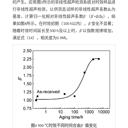
的产生。应用
图1
所示的非线性超声检测系统对时效样品进
行非线性超声检测，以供货态试样的非线性超声系数
β
为
0
基准，计算归一化相对非线性超声系数
β΄
（
β΄
=
β
/
β
），结
0
果如
图4
所示。在时效初期（100 h以内），
β΄
变化不显著；
随着时效时间延长至500 h及以上时，
β΄
以指数规律增加，
满足
式（14）
，相关度为0.968。
图4 900 ℃时效不同时间合金
β΄
值变化