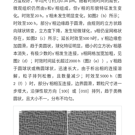
方度较好，平均尺寸约为0.34 μm。随着时效时间的延长，
微观组织仍然由γ和γ΄相组成，但γ΄相的形貌特征发生变
化。时效至20 h，γ΄相未发生明显变化，如
图2
（b）所示；
时效至100 h，部分γ΄相边缘趋于圆滑，由规则的立方状趋
向球状转变，立方度下降，发生轻微球化，γ相仍呈网格状
存在，如
图2
（c）所示；延长时效至500 h时，γ΄相边缘愈
加圆滑，趋于类圆状，球化特征明显，细小的立方状γ΄相基
本消失，有极少数的γ΄相发生连接，γ相网格加宽加粗，见
图2
（d）；时效时间延长超过2000 h（
图2
（e）），γ΄相趋
于圆球状或椭圆球状，迅速长大，由于析出相的连接溶
解，粒子排列松散，且数量减少；时效至5000 h（
图
2
（f））时，部分γ΄相相互连接，边界圆滑，颗粒尺寸进一
步增大，沿弹性软方向［100］或［010］排列，趋于类椭
圆状，且大小不一，分布不均匀。