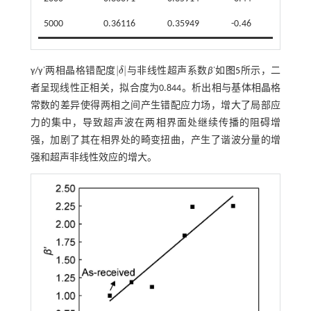
5000
0.36116
0.35949
-0.46
|
|
γ/γ΄两相晶格错配度
δ
与非线性超声系数
β
΄如
图5
所示，二
δ
者呈现线性正相关，拟合度为0.844。析出相与基体相晶格
常数的差异使得两相之间产生错配应力场，增大了局部应
力的集中，导致超声波在两相界面处继续传播的阻碍增
强，加剧了其在相界处的畸变扭曲，产生了谐波分量的增
强和超声非线性效应的增大。