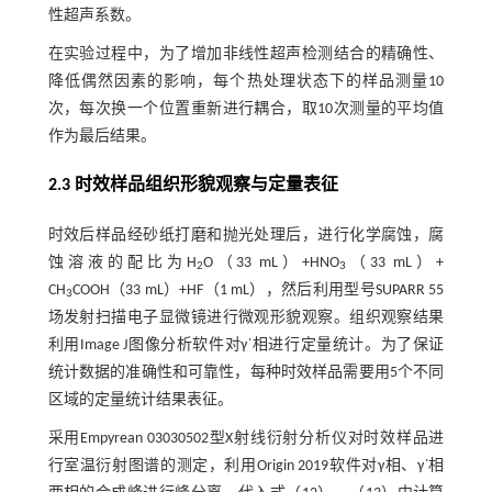
性超声系数。
在实验过程中，为了增加非线性超声检测结合的精确性、
降低偶然因素的影响，每个热处理状态下的样品测量10
次，每次换一个位置重新进行耦合，取10次测量的平均值
作为最后结果。
2.3 时效样品组织形貌观察与定量表征
时效后样品经砂纸打磨和抛光处理后，进行化学腐蚀，腐
蚀溶液的配比为H
O（33 mL）+HNO
（33 mL）+
2
3
CH
COOH（33 mL）+HF（1 mL），然后利用型号SUPARR 55
3
场发射扫描电子显微镜进行微观形貌观察。组织观察结果
利用Image J图像分析软件对γ΄相进行定量统计。为了保证
统计数据的准确性和可靠性，每种时效样品需要用5个不同
区域的定量统计结果表征。
采用Empyrean 03030502型X射线衍射分析仪对时效样品进
行室温衍射图谱的测定，利用Origin 2019软件对γ相、γ΄相