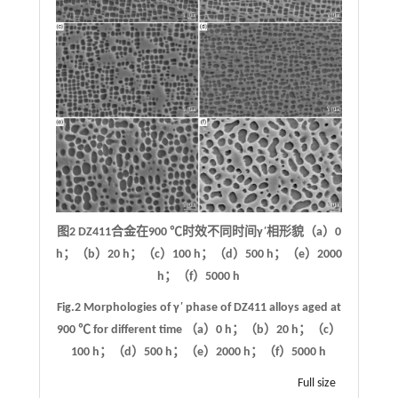
图2 DZ411合金在900 ℃时效不同时间γ΄相形貌（a）0
h；（b）20 h；（c）100 h；（d）500 h；（e）2000
h；（f）5000 h
Fig.2 Morphologies of γ΄ phase of DZ411 alloys aged at
900 ℃ for different time （a）0 h；（b）20 h；（c）
100 h；（d）500 h；（e）2000 h；（f）5000 h
Full size