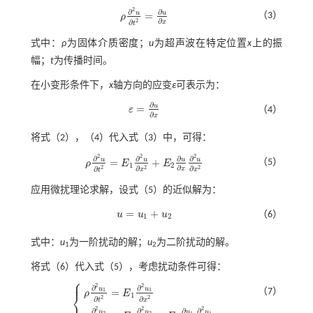
2
∂
∂
u
u
=
（3）
ρ
ρ
∂
2
u
∂
t
2
=
∂
u
∂
x
∂
2
∂
x
t
式中：
ρ
为固体介质密度；
u
为超声波在特定位置
x
上的振
幅；
t
为传播时间。
在小变形条件下，
x
轴方向的应变
ε
可表示为：
∂
u
=
ε
（4）
ε
=
∂
u
∂
x
∂
x
将式（
2
），（
4
）代入
式（3）
中，可得：
2
2
2
∂
∂
∂
∂
u
u
u
u
=
+
（5）
ρ
E
E
ρ
∂
2
u
∂
t
2
=
E
1
∂
2
u
∂
x
2
+
E
2
∂
u
∂
x
∂
2
u
∂
x
2
1
2
∂
2
2
2
∂
∂
∂
x
x
x
t
应用微扰理论求解，设
式（5）
的近似解为：
=
+
u
u
u
（6）
u
=
u
1
+
u
2
1
2
式中：
u
为一阶扰动的解；
u
为二阶扰动的解。
1
2
将
式（6）
代入
式（5）
，考虑扰动条件可得：
⎧
⎪
2
2
∂
∂
u
u
（7）
=
1
1
⎨
ρ
E
1
2
2
∂
∂
x
t
⎩
ρ
∂
2
u
1
∂
t
2
=
E
1
∂
2
u
1
∂
x
2
ρ
∂
2
u
2
∂
t
2
=
E
1
∂
2
u
2
∂
x
2
+
E
2
∂
u
1
∂
x
∂
2
u
1
∂
x
2
2
2
∂
∂
∂
∂
u
u
u
u