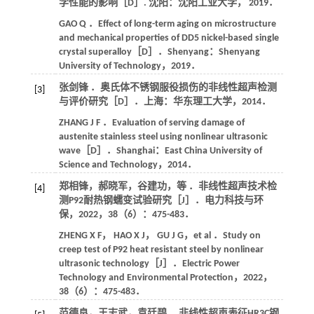
学性能的影响［D］. 沈阳：沈阳工业大学，
2019
．
GAO
Q
．Effect of long-term aging on microstructure
and mechanical properties of DD5 nickel-based single
crystal superalloy［D］．Shenyang：Shenyang
University of Technology，
2019
．
张剑锋 ．奥氏体不锈钢服役损伤的非线性超声检测
[3]
与评价研究［D］．上海：华东理工大学，
2014
．
ZHANG
J F
．Evaluation of serving damage of
austenite stainless steel using nonlinear ultrasonic
wave［D］．Shanghai：East China University of
Science and Technology，
2014
．
郑相锋，郝晓军，谷建功，等 ．非线性超声技术检
[4]
测P92耐热钢蠕变试验研究［J］．
电力科技与环
保
，
2022
，
38
（6）：475-483．
ZHENG
X F
，
HAO
X J
，
GU
J G
，et al ．Study on
creep test of P92 heat resistant steel by nonlinear
ultrasonic technology［J］．
Electric Power
Technology and Environmental Protection
，
2022
，
38
（6）：475-483．
范德良，王志武，袁廷碧 ．非线性超声表征HR3C钢