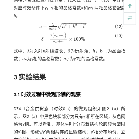
两相的合成峰进行峰分离，代入式（
12
），（
13
）中计算
对应时效条件下γ，γ΄相的晶格常数
a
和γ/γ΄两相晶格错配度
δ
。
−
−
−
−
−
−
−
−
−
−
2
2
2
√
λ
=
+
+
（12）
a
h
k
l
a
=
λ
2
s
i
n
θ
h
2
+
k
2
+
l
2
2
s
i
n
θ
(
)
2
−
（13）
a
a
'
γ
γ
=
×
100
%
δ
δ
=
2
a
γ
'
-
a
γ
a
γ
'
+
a
γ
×
100
%
+
a
a
'
γ
γ
式中：
λ
为入射X射线波长；
θ
为衍射角；
h
，
k
，
l
为晶面指
数；
a
为γ相的晶格常数；
a
为γ΄相的晶格常数。
a
γ
a
γ
'
'
γ
γ
3 实验结果
3.1 时效过程中微观形貌的观察
DZ411合金供货态（时效0 h）的微观组织如
图2
（a）所
示，
图2
（a）中黑色块状部分为只有γ΄相所在区域，灰色网
格为γ相。可以看到，基体γ相上分布着结构轮廓较为清晰
的γ΄相，形成γ/γ΄两相共存的显微结构；γ΄相分布均匀、立