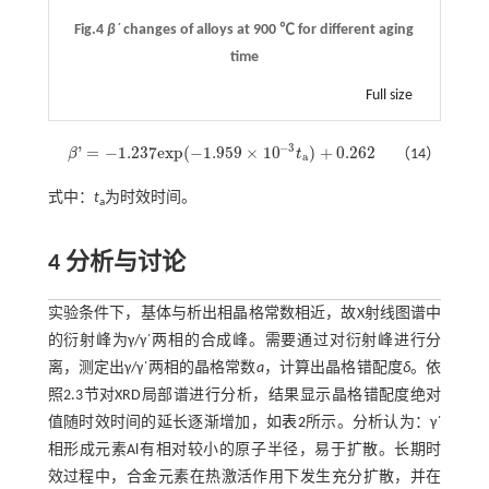
Fig.4
β΄
changes of alloys at 900 ℃ for different aging
time
Full size
−
3
'
=
−
1.237
e
x
p
(
−
1.959
×
10
)
+
0.262
β
t
（14）
β
'
=
-
1.237
e
x
p
(
-
1.959
×
10
-
3
t
a
)
+
0.262
a
式中：
t
为时效时间。
a
4 分析与讨论
实验条件下，基体与析出相晶格常数相近，故X射线图谱中
的衍射峰为γ/γ΄两相的合成峰。需要通过对衍射峰进行分
离，测定出γ/γ΄两相的晶格常数
a
，计算出晶格错配度
δ
。依
照2.3节对XRD局部谱进行分析，结果显示晶格错配度绝对
值随时效时间的延长逐渐增加，如
表2
所示。分析认为：γ΄
相形成元素Al有相对较小的原子半径，易于扩散。长期时
效过程中，合金元素在热激活作用下发生充分扩散，并在