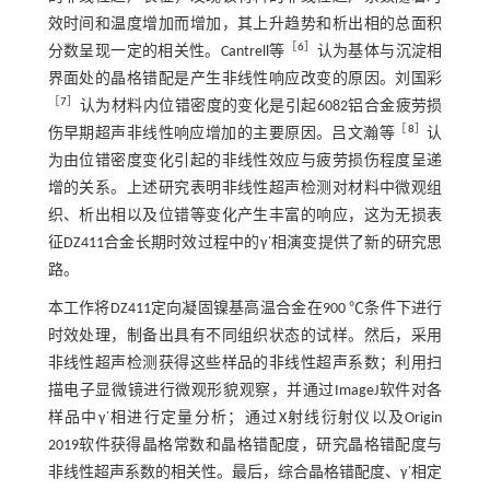
效时间和温度增加而增加，其上升趋势和析出相的总面积
［
6
］
分数呈现一定的相关性。Cantrell等
认为基体与沉淀相
界面处的晶格错配是产生非线性响应改变的原因。刘国彩
［
7
］
认为材料内位错密度的变化是引起6082铝合金疲劳损
［
8
］
伤早期超声非线性响应增加的主要原因。吕文瀚等
认
为由位错密度变化引起的非线性效应与疲劳损伤程度呈递
增的关系。上述研究表明非线性超声检测对材料中微观组
织、析出相以及位错等变化产生丰富的响应，这为无损表
征DZ411合金长期时效过程中的γ΄相演变提供了新的研究思
路。
本工作将DZ411定向凝固镍基高温合金在900 ℃条件下进行
时效处理，制备出具有不同组织状态的试样。然后，采用
非线性超声检测获得这些样品的非线性超声系数；利用扫
描电子显微镜进行微观形貌观察，并通过ImageJ软件对各
样品中γ΄相进行定量分析；通过X射线衍射仪以及Origin
2019软件获得晶格常数和晶格错配度，研究晶格错配度与
非线性超声系数的相关性。最后，综合晶格错配度、γ΄相定