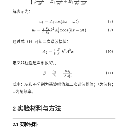
⎪
=
+
2
2
1
1
ρ
E
E
1
2
∂
2
2
2
∂
∂
∂
x
x
x
t
解表示为：
=
c
o
s
(
−
)
u
A
k
x
ω
t
（8）
u
1
=
A
1
c
o
s
(
k
x
-
ω
t
)
1
1
2
1
2
E
=
c
o
s
(
−
)
2
（9）
u
k
A
x
k
x
ω
t
u
2
=
1
8
E
2
E
1
k
2
A
1
2
x
c
o
s
(
k
x
-
ω
t
)
2
1
8
E
1
通过
式（9）
可知二次谐波幅值：
2
1
2
E
=
2
（10）
A
k
A
x
A
2
=
1
8
E
2
E
1
k
2
A
1
2
x
2
1
8
E
1
定义非线性超声系数
β
为：
8
E
A
=
=
2
2
（11）
β
β
=
E
2
E
1
=
8
A
2
k
2
A
1
2
x
2
2
E
k
A
x
1
1
式中：
A
和
A
分别为基波幅值和二次谐波幅值；
k
为波数；
1
2
ω
为角频率。
2 实验材料与方法
2.1 实验材料