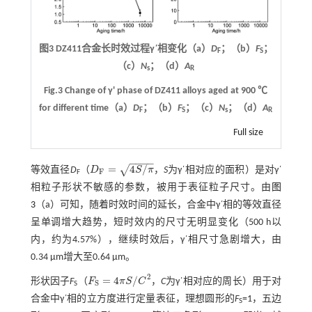
图3 DZ411合金长时效过程γ΄相变化（a）
D
；（b）
F
；
F
S
（c）
N
；（d）
A
s
R
Fig.3 Change of γ' phase of DZ411 alloys aged at 900 ℃
for different time（a）
D
；（b）
F
；（c）
N
；（d）
A
F
S
s
R
Full size
−
−
−
−
=
4
/
√
等效直径
D
（
D
S
π
，
S
为γ΄相对应的面积）是对γ΄
D
F
=
4
S
/
π
F
F
相粒子形状不敏感的参数，被用于表征粒子尺寸。由
图
3
（a）可知，随着时效时间的延长，合金中γ΄相的等效直径
呈单调增大趋势，短时效内的尺寸无明显变化（500 h以
内，约为4.57%），继续时效后，γ΄相尺寸急剧增大，由
0.34 μm增大至0.64 μm。
2
=
4
/
形状因子
F
（
F
π
S
C
，
C
为γ΄相对应的周长）用于对
F
S
=
4
π
S
/
C
2
S
S
合金中γ΄相的立方度进行定量表征，理想圆形的
F
=1，五边
S