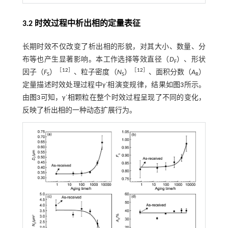
3.2 时效过程中析出相的定量表征
长期时效不仅改变了析出相的形貌，对其大小、数量、分
布等也产生显著影响。本工作选择等效直径（
D
）、形状
F
［
12
］
［
12
］
因子（
F
）
、粒子密度（
N
）
、面积分数（
A
）
S
S
R
定量描述时效处理过程中γ΄相演变规律，结果如
图3
所示。
由
图3
可知，γ΄相颗粒在整个时效过程呈现了不同的变化，
反映了析出相的一种动态扩展行为。