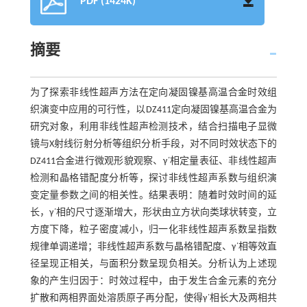
PDF (1424K)
摘要
为了探索非线性超声方法在定向凝固镍基高温合金时效组
织演变中应用的可行性，以DZ411定向凝固镍基高温合金为
研究对象，利用非线性超声检测技术，结合扫描电子显微
镜与X射线衍射分析等组织分析手段，对不同时效状态下的
DZ411合金进行微观形貌观察、γ΄相定量表征、非线性超声
检测和晶格错配度分析等，探讨非线性超声系数与组织演
变定量参数之间的相关性。结果表明：随着时效时间的延
长，γ΄相的尺寸逐渐增大，形状由立方状向类球状转变，立
方度下降，粒子密度减小，归一化非线性超声系数呈指数
规律单调递增；非线性超声系数与晶格错配度、γ΄相等效直
径呈现正相关，与面积分数呈现负相关。分析认为上述现
象的产生归因于：时效过程中，由于发生合金元素的充分
扩散和两相界面处溶质原子再分配，使得γ΄相长大及两相共