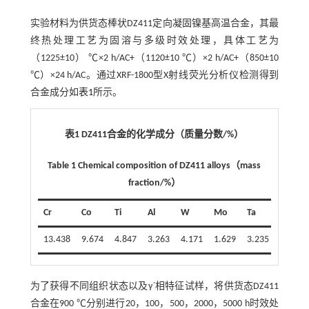
实验材料为供货态棒状DZ411定向凝固镍基高温合金，其最
终热处理工艺为固溶与多级时效处理，具体工艺为
（1225±10） ℃×2 h/AC+（1120±10 ℃）×2 h/AC+（850±10
℃）×24 h/AC。通过XRF-1800型X射线荧光分析仪检测得到
合金成分如
表1
所示。
表1 DZ411合金的化学成分（质量分数/%）
Table 1 Chemical composition of DZ411 alloys（mass
fraction/%）
Cr
Co
Ti
Al
W
Mo
Ta
Ni
13.438
9.674
4.847
3.263
4.171
1.629
3.235
Bal.
为了获得不同组织状态以及γ΄相特征试样，将供货态DZ411
合金在900 ℃分别进行20，100，500，2000，5000 h时效处