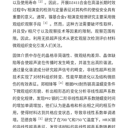
［
2
］
以及使用寿命
。因此，开展DZ411合金在高温长期时效
过程中γ΄相演变的检测与定量表征对其构件的使役安全具有
重要的意义。通常，镍基合金γ΄相演变规律研究主要采用微
［
3
］
观组织观察手段
。然而，这种方法需要破坏性取样，
并且受γ΄相尺寸以及观察技术等因素的限制，观察范围有
限。因此，利用无损超声技术从更宏观层次检测评价材料
微观组织变化引发人们关注。
固体介质中存在的晶格非简谐性、微观结构差异、晶体缺
陷等会使超声波在传播时发生畸变，并滋生出高阶谐波。
通过量化谐波成分研究超声信号的畸变，非线性超声检测
技术实现了对材料组织转变、性能早期退化以及结构微损
［
4
］
伤的有效表征。郑相锋等
根据P92耐热钢高温蠕变条件
下微观组织形貌、析出相形态的变化分析非线性超声系数
的变化规律，发现P92 钢的二阶非线性超声系数随蠕变时间
的增加单调增加，他们认为是晶格和析出相之间的相互作
用，使得材料达到共格应变状态，导致非线性系数单调递
［
5
］
增。范德良等
研究了在700 ℃和750 ℃温度下，HR3C钢
的非线性超声表征，发现该材料的非线性超声系数随着时