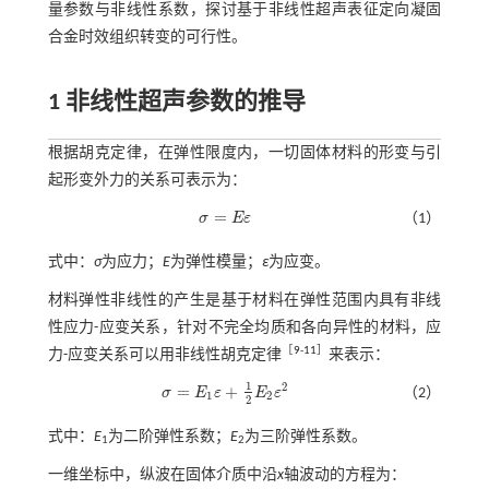
量参数与非线性系数，探讨基于非线性超声表征定向凝固
合金时效组织转变的可行性。
1 非线性超声参数的推导
根据胡克定律，在弹性限度内，一切固体材料的形变与引
起形变外力的关系可表示为：
=
σ
E
ε
（1）
σ
=
E
ε
式中：
σ
为应力；
E
为弹性模量；
ε
为应变。
材料弹性非线性的产生是基于材料在弹性范围内具有非线
性应力-应变关系，针对不完全均质和各向异性的材料，应
［
9
-
11
］
力-应变关系可以用非线性胡克定律
来表示：
1
2
=
+
σ
E
ε
E
ε
（2）
σ
=
E
1
ε
+
1
2
E
2
ε
2
1
2
2
式中：
E
为二阶弹性系数；
E
为三阶弹性系数。
1
2
一维坐标中，纵波在固体介质中沿
x
轴波动的方程为：