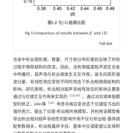
图5
β΄
与|
δ
|结果比较
Fig.5 Comparison of results between
β΄
and |
δ
|
Full size
合金中析出相形貌、数量、尺寸和分布的差别反映了时效
过程中微观结构的改变。因此，当有限幅度超声波在合金
中传播时，其声场与析出相发生交互作用，滋生的高阶谐
波分量、非线性效应受到不同时效态下析出相微观结构的
影响。研究表明，析出相对超声非线性效应的影响主要是
［
13
-
14
］
通过与位错交互作用来实现的
。通过对位错单极模
［
14
］
型的修正，John等
考虑共格应变状态下位错弦弓出的
强作用力，提出了位错-析出相共格模型，并利用该模型推
导出析出相对超声非线性的影响作用不仅与析出相-基体错
配参数相关，析出相最终半径、基体中位错密度以及体积