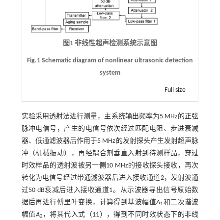
图1 非线性超声检测系统示意图
Fig.1 Schematic diagram of nonlinear ultrasonic detection
system
Full size
实验采用透射法进行测量，主系统输出频率为5 MHz的正弦
脉冲电信号，产生的电信号依次经过匹配电阻、步进衰减
器、低通滤波器后作用于5 MHz的发射探头产生发射超声脉
冲（机械振动），再经耦合剂垂直入射到待测样品，穿过
时效样品的透射波被另一侧10 MHz的接收探头接收，再次
转化为电信号经过带通滤波器后进入接收通道2，发射波通
过50 dB衰减后进入接收通道1。从示波器导出信号原始数
据后再进行傅里叶变换，计算得到基波幅值
A
和二次谐波
1
幅值
A
，将其代入
式（11）
，得到不同时效状态下的非线
2