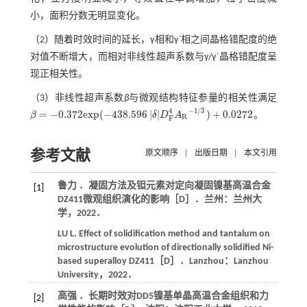
小，面积分数无明显变化。
（2）随着时效时间的延长，γ相和γ΄相之间晶格错配度的绝
对值不断增大，而相对非线性超声系数与γ/γ΄晶格错配度呈
现正相关性。
（3）非线性超声系数
β
与微观结构特征参量的相关性满足
−
1
/
3
4
=
−
0.372
e
x
p
(
−
438.596
|
|
)
+
0.0272
β
δ
D
A
。
β
=
-
0.372
e
x
p
(
-
438.596
δ
D
F
4
A
R
-
1
/
3
)
+
0.0272
R
F
参考文献
原文顺序
|
出版日期
|
本文引用
鲁力 ．凝固方法及钽元素对定向凝固镍基高温合金
[1]
DZ411微观组织演化的影响［D］．兰州：兰州大
学，
2022
．
LU
L
. Effect of solidification method and tantalum on
microstructure evolution of directionally solidified Ni-
based superalloy DZ411［D］．Lanzhou：Lanzhou
University，
2022
．
高强 ．长期时效对DD5镍基单晶高温合金组织和力
[2]