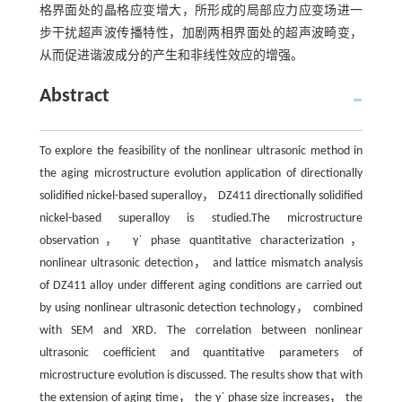
格界面处的晶格应变增大，所形成的局部应力应变场进一
步干扰超声波传播特性，加剧两相界面处的超声波畸变，
从而促进谐波成分的产生和非线性效应的增强。
Abstract
To explore the feasibility of the nonlinear ultrasonic method in
the aging microstructure evolution application of directionally
solidified nickel-based superalloy， DZ411 directionally solidified
nickel-based superalloy is studied.The microstructure
observation， γ΄ phase quantitative characterization，
nonlinear ultrasonic detection， and lattice mismatch analysis
of DZ411 alloy under different aging conditions are carried out
by using nonlinear ultrasonic detection technology， combined
with SEM and XRD. The correlation between nonlinear
ultrasonic coefficient and quantitative parameters of
microstructure evolution is discussed. The results show that with
the extension of aging time， the γ΄ phase size increases， the