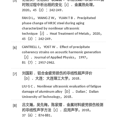
[5]
时效过程中析出相的变化［J］．
金属热处理
，
2020
，
45
（2）：242-249．
FAN
D L
，
WANG
Z W
，
YUAN
T B
．Precipitated
phase change of HR3C steel during aging
characterized by nonlinear ultrasonic
technique［J］．
Heat Treatment of Metals
，
2020
，
45
（2）：242-249．
CANTRELL
J
，
YOST
W
．Effect of precipitate
[6]
coherency strains on acoustic harmonic generation
［J］．
Journal of Applied Physics
，
1997
，
81
（7）：2957-2962.
刘国彩 ．铝合金疲劳损伤的非线性超声评价
[7]
［D］．大连：大连理工大学，
2018
．
LIU
G C
．Nonlinear ultrasonic evaluation of fatigue
damage of aluminum alloy［D］．Dalian：Dalian
University of Technology，
2018
．
吕文瀚，吴先梅，陈家熠 ．金属材料疲劳损伤检测
[8]
的非线性声学方法［J］．
应用声学
，
2018
，
37
（6）：874-881．