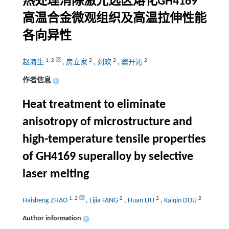
热处理消除激光选区熔化GH4169
高温合金微观组织及高温拉伸性能
各向异性
1
,
2
2
2
2
赵海生
,
房立家
,
刘欢
,
窦开沁
作者信息
+
Heat treatment to eliminate
anisotropy of microstructure and
high-temperature tensile properties
of GH4169 superalloy by selective
laser melting
1
,
2
2
2
2
Haisheng ZHAO
,
Lijia FANG
,
Huan LIU
,
Kaiqin DOU
Author information
+