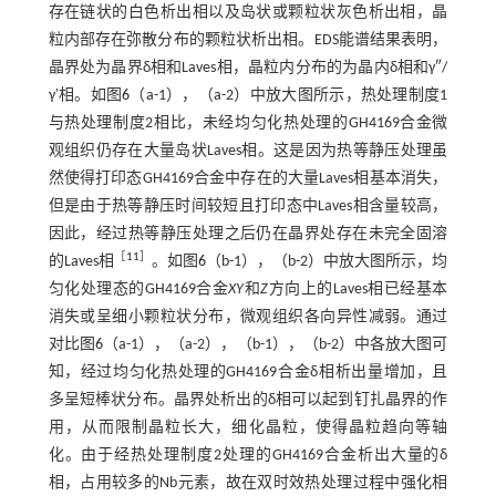
存在链状的白色析出相以及岛状或颗粒状灰色析出相，晶
粒内部存在弥散分布的颗粒状析出相。EDS能谱结果表明，
晶界处为晶界δ相和Laves相，晶粒内分布的为晶内δ相和γ″/
γ′相。如图
6
（a-1），（a-2）中放大图所示，热处理制度1
与热处理制度2相比，未经均匀化热处理的GH4169合金微
观组织仍存在大量岛状Laves相。这是因为热等静压处理虽
然使得打印态GH4169合金中存在的大量Laves相基本消失，
但是由于热等静压时间较短且打印态中Laves相含量较高，
因此，经过热等静压处理之后仍在晶界处存在未完全固溶
［
11
］
的Laves相
。如图
6
（b-1），（b-2）中放大图所示，均
匀化处理态的GH4169合金
XY
和
Z
方向上的Laves相已经基本
消失或呈细小颗粒状分布，微观组织各向异性减弱。通过
对比图
6
（a-1），（a-2），（b-1），（b-2）中各放大图可
知，经过均匀化热处理的GH4169合金δ相析出量增加，且
多呈短棒状分布。晶界处析出的δ相可以起到钉扎晶界的作
用，从而限制晶粒长大，细化晶粒，使得晶粒趋向等轴
化。由于经热处理制度2处理的GH4169合金析出大量的δ
相，占用较多的Nb元素，故在双时效热处理过程中强化相