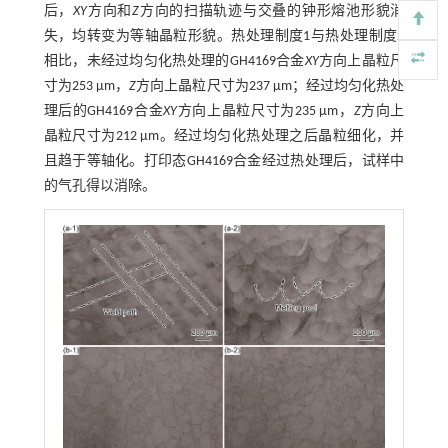
后，
XY
方向和
Z
方向的扫描轨迹与交叠的钟形熔池形貌消
失，均转变为等轴晶粒形貌。热处理制度1与热处理制度2
相比，未经过均匀化热处理的GH4169合金
XY
方向上晶粒尺
寸为253 μm，
Z
方向上晶粒尺寸为237 μm；经过均匀化热处
理后的GH4169合金
XY
方向上晶粒尺寸为235 μm，
Z
方向上
晶粒尺寸为212 μm。经过均匀化热处理之后晶粒细化，并
且趋于等轴化。打印态GH4169合金经过热处理后，试样中
的气孔得以消除。