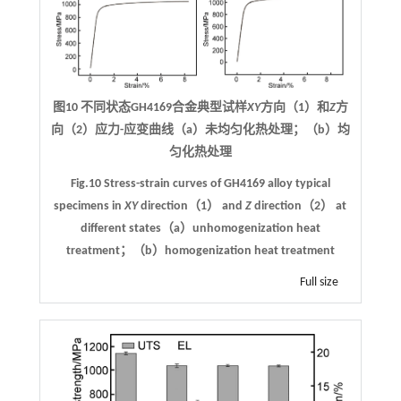
图10 不同状态GH4169合金典型试样
XY
方向（1）和
Z
方
向（2）应力-应变曲线（a）未均匀化热处理；（b）均
匀化热处理
Fig.10 Stress-strain curves of GH4169 alloy typical
specimens in
XY
direction（1） and
Z
direction（2） at
different states（a）unhomogenization heat
treatment；（b）homogenization heat treatment
Full size