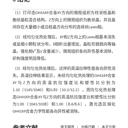
（1）打印态GH4169合金
XY
方向的微观组织为柱状枝晶和
胞状晶粒混合结构，
Z
方向上的微观组织为胞状晶，并且晶
间存在大量细小或沿枝晶方向分布的连续状Laves相。
（2）经均匀化热处理后，
XY
和
Z
方向上的Laves相基本消失
或呈细小颗粒状分布，δ相析出量增加，晶粒形貌趋向等轴
晶，强化相γ″及γ′含量减少，微观组织各向异性基本消除，
织构强度明显降低。
（3）经均匀化热处理后，试样的高温拉伸性能各向异性消
失。高温拉伸结果显示，未经均匀化热处理的GH4169合金
XY
与
Z
方向的高温抗拉强度比和塑性比分别为
1.10（1145/1040）和0.83（10.2/12.2），而均匀化热处理
态GH4169合金
XY
与
Z
方向的高温抗拉强度比和塑性比分别
为1.00（1041/1038）和1.00（8.6/8.6），激光选区熔化
GH4169合金力学性能各向异性被消除。
原文顺序
|
出版日期
|
本文引用