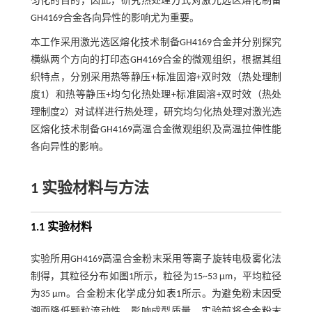
匀化的目的，因此，研究热处理方式对激光选区熔化制备
GH4169合金各向异性的影响尤为重要。
本工作采用激光选区熔化技术制备GH4169合金并分别探究
横纵两个方向的打印态GH4169合金的微观组织，根据其组
织特点，分别采用热等静压+标准固溶+双时效（热处理制
度1）和热等静压+均匀化热处理+标准固溶+双时效（热处
理制度2）对试样进行热处理，研究均匀化热处理对激光选
区熔化技术制备GH4169高温合金微观组织及高温拉伸性能
各向异性的影响。
1 实验材料与方法
1.1 实验材料
实验所用GH4169高温合金粉末采用等离子旋转电极雾化法
制得，其粒径分布如
图1
所示，粒径为15~53 μm，平均粒径
为35 μm。合金粉末化学成分如
表1
所示。为避免粉末因受
潮而降低颗粒流动性，影响成型质量，实验前将合金粉末