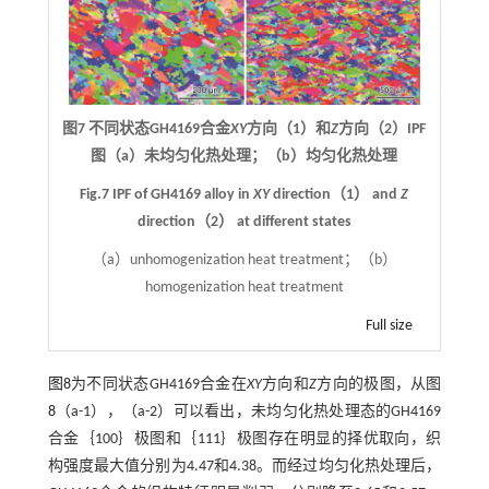
图7 不同状态GH4169合金
XY
方向（1）和
Z
方向（2）IPF
图（a）未均匀化热处理；（b）均匀化热处理
Fig.7 IPF of GH4169 alloy in
XY
direction（1） and
Z
direction（2） at different states
（a）unhomogenization heat treatment；（b）
homogenization heat treatment
Full size
图8
为不同状态GH4169合金在
XY
方向和
Z
方向的极图，从图
8
（a-1），（a-2）可以看出，未均匀化热处理态的GH4169
合金｛100｝极图和｛111｝极图存在明显的择优取向，织
构强度最大值分别为4.47和4.38。而经过均匀化热处理后，