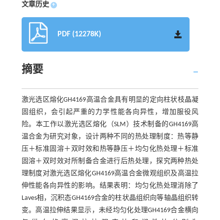
文章历史
+
PDF (12278K)
摘要
激光选区熔化GH4169高温合金具有明显的定向柱状枝晶凝
固组织，会引起严重的力学性能各向异性，增加服役风
险。本工作以激光选区熔化（SLM）技术制备的GH4169高
温合金为研究对象，设计两种不同的热处理制度：热等静
压＋标准固溶＋双时效和热等静压＋均匀化热处理＋标准
固溶＋双时效对所制备合金进行后热处理，探究两种热处
理制度对激光选区熔化GH4169高温合金微观组织及高温拉
伸性能各向异性的影响。结果表明：均匀化热处理消除了
Laves相，沉积态GH4169合金的柱状晶组织向等轴晶组织转
变。高温拉伸结果显示，未经均匀化处理GH4169合金横向