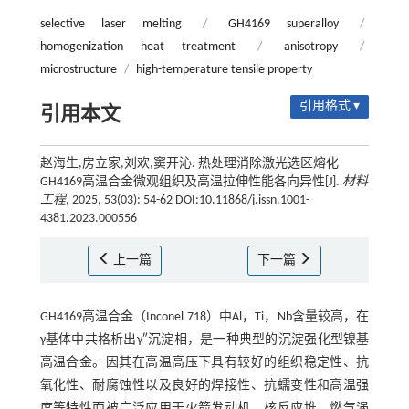
selective laser melting
/
GH4169 superalloy
/
homogenization heat treatment
/
anisotropy
/
microstructure
/
high-temperature tensile property
引用格式 ▾
引用本文
赵海生,房立家,刘欢,窦开沁. 热处理消除激光选区熔化
GH4169高温合金微观组织及高温拉伸性能各向异性[J].
材料
工程
, 2025, 53(03): 54-62 DOI:10.11868/j.issn.1001-
4381.2023.000556
上一篇
下一篇
GH4169高温合金（Inconel 718）中Al，Ti，Nb含量较高，在
γ基体中共格析出γ″沉淀相，是一种典型的沉淀强化型镍基
高温合金。因其在高温高压下具有较好的组织稳定性、抗
氧化性、耐腐蚀性以及良好的焊接性、抗蠕变性和高温强
度等特性而被广泛应用于火箭发动机、核反应堆、燃气涡