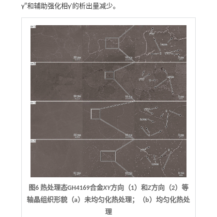
γ″和辅助强化相γ′的析出量减少。
图6 热处理态GH4169合金
XY
方向（1）和
Z
方向（2）等
轴晶组织形貌（a）未均匀化热处理；（b）均匀化热处
理