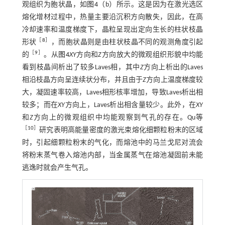
观组织为胞状晶，如
图4
（b）所示。这是因为在激光选区
熔化增材过程中，热量主要沿沉积方向散失，因此，在高
冷却速率和温度梯度下，晶粒呈现出定向生长的柱状枝晶
［
8
］
形状
，而胞状晶则是由柱状枝晶不同的观测角度引起
［
9
］
的
。从
图4
XY
方向和
Z
方向放大的微观组织形貌中均能
看到枝晶间析出了较多Laves相，其中
Z
方向上析出的Laves
相沿枝晶方向呈连续状分布，并且由于
Z
方向上温度梯度较
大，凝固速率较高，Laves相形核率增加，导致Laves析出相
较多；而在
XY
方向上，Laves析出相含量较少。此外，在
XY
和
Z
方向上的微观组织中均能观察到气孔的存在。Qu等
［
10
］
研究表明高能量密度的激光束熔化细颗粒粉末的区域
时，引起细颗粒粉末的气化，而熔池中的马兰戈尼对流会
将粉末蒸气卷入熔池内部，当金属蒸气在熔池凝固前未能
逃逸时就会产生气孔。