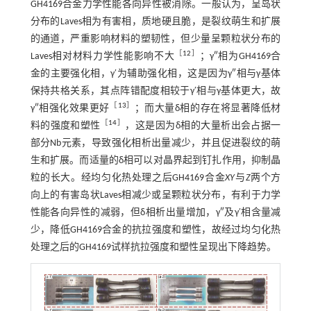
GH4169合金力学性能各向异性被消除。一般认为，呈岛状
分布的Laves相为有害相，质地硬且脆，是裂纹萌生和扩展
的通道，严重影响材料的塑韧性，但少量呈颗粒状分布的
［
12
］
Laves相对材料力学性能影响不大
；γ″相为GH4169合
金的主要强化相，γ′为辅助强化相，这是因为γ″相与γ基体
保持共格关系，其点阵错配度相较于γ′相与γ基体更大，故
［
13
］
γ″相强化效果更好
；而大量δ相的存在将显著降低材
［
14
］
料的强度和塑性
，这是因为δ相的大量析出会占据一
部分Nb元素，导致强化相析出量减少，并且促进裂纹的萌
生和扩展。而适量的δ相可以对晶界起到钉扎作用，抑制晶
粒的长大。经均匀化热处理之后GH4169合金
XY
与
Z
两个方
向上的有害岛状Laves相减少或呈颗粒状分布，有利于力学
性能各向异性的减弱，但δ相析出量增加，γ″及γ′相含量减
少，降低GH4169合金的抗拉强度和塑性，故经过均匀化热
处理之后的GH4169试样抗拉强度和塑性呈现出下降趋势。