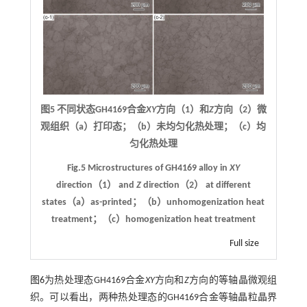
图5 不同状态GH4169合金
XY
方向（1）和
Z
方向（2）微
观组织（a）打印态；（b）未均匀化热处理；（c）均
匀化热处理
Fig.5 Microstructures of GH4169 alloy in
XY
direction（1） and
Z
direction（2） at different
states（a）as-printed；（b）unhomogenization heat
treatment；（c）homogenization heat treatment
Full size
图6
为热处理态GH4169合金
XY
方向和
Z
方向的等轴晶微观组
织。可以看出，两种热处理态的GH4169合金等轴晶粒晶界