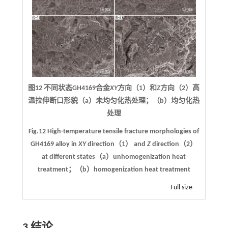
图12 不同状态GH4169合金
XY
方向（1）和
Z
方向（2）高
温拉伸断口形貌（a）未均匀化热处理；（b）均匀化热
处理
Fig.12 High-temperature tensile fracture morphologies of
GH4169 alloy in
XY
direction（1） and
Z
direction（2）
at different states（a）unhomogenization heat
treatment；（b）homogenization heat treatment
Full size
3 结论