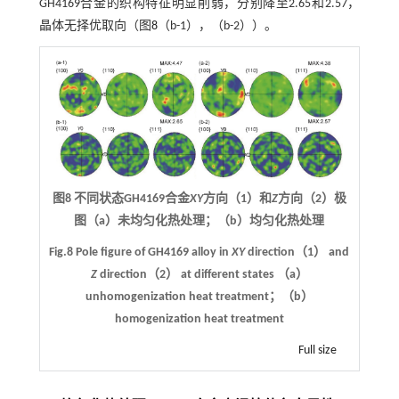
GH4169合金的织构特征明显削弱，分别降至2.65和2.57，
晶体无择优取向（图
8
（b-1），（b-2））。
图8 不同状态GH4169合金
XY
方向（1）和
Z
方向（2）极
图（a）未均匀化热处理；（b）均匀化热处理
Fig.8 Pole figure of GH4169 alloy in
XY
direction（1） and
Z
direction（2） at different states （a）
unhomogenization heat treatment；（b）
homogenization heat treatment
Full size