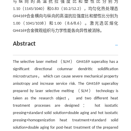
与纵向的高温抗拉强度比和塑性比分别为
1.10（1145/1040）和0.83（10.2/12.2），均匀化热处理态
GH4169合金横向与纵向的高温抗拉强度比和塑性比分别为
1.00（1041/1038）和1.00（8.6/8.6）。激光选区熔化
GH4169合金微观组织与力学性能各向异性被消除。
Abstract
The selective laser melted （SLM） GH4169 superalloy has a
significant directional columnar dendritic solidification
microstructure， which can cause severe mechanical property
anisotropy and increase service risk. The GH4169 superalloy
prepared by laser selective melting （SLM） technology is
taken as the research object， and two different heat
treatment processes are designed： hot isostatic
pressing+standard solid solution+double aging and hot isostatic
pressing+homogenization heat treatment+standard solid
solution+double aging for post-heat treatment of the prepared