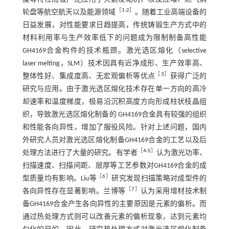
［
1
-
2
］
轮盘等航空航天以及能源领域
。随着工业高端设备的
日益发展，对性能要求日趋提高，传统铸锻生产方式中的
材料利用率与生产效率低下的问题成为限制制备高性能
GH4169合金构件的技术瓶颈。激光选区熔化（selective
laser melting，SLM）技术因具有近净成形、生产效率高、
［
3
］
整体性好、集成度高、无宏观偏析等优点
获得广泛的
研究与应用。由于激光选区熔化技术存在单一方向的高冷
却速率和温度梯度，极易沿沉积高度方向形成柱状枝晶组
织，导致激光选区熔化制备的 GH4169合金具有较强的组织
和性能各向异性，增加了服役风险。针对上述问题，国内
外研究人员对激光选区熔化制备GH4169合金的工艺以及后
［
4
-
5
］
处理方法进行了大量的研究。有学者
认为激光功率、
扫描速度、扫描间距、层厚等工艺参数对GH4169合金的成
［
6
］
型质量均有影响。Liu等
研究发现扫描策略对成型件的
［
7
］
各向异性存在显著影响。兰博等
认为采用增材技术制
备GH4169合金产生各向异性的主要原因是元素的偏析。而
通过热处理方式则可以改善元素的偏析现象，达到元素均