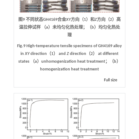
图9 不同状态GH4169合金
XY
方向（1）和
Z
方向（2）高
温拉伸试样 （a）未均匀化热处理；（b）均匀化热处
理
Fig.9 High-temperature tensile specimens of GH4169 alloy
in
XY
direction（1） and
Z
direction（2） at different
states （a）unhomogenization heat treatment；（b）
homogenization heat treatment
Full size