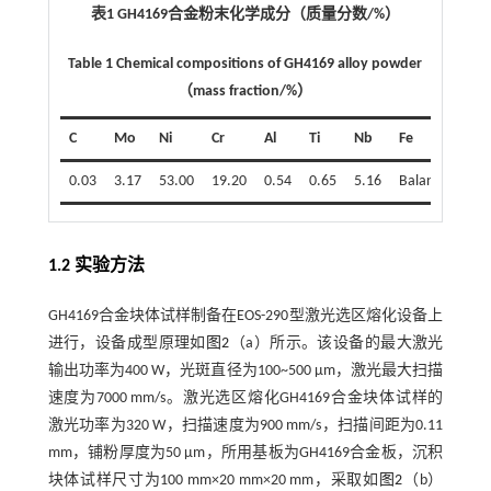
表1 GH4169合金粉末化学成分（质量分数/%）
Table 1 Chemical compositions of GH4169 alloy powder
（mass fraction/%）
C
Mo
Ni
Cr
Al
Ti
Nb
Fe
0.03
3.17
53.00
19.20
0.54
0.65
5.16
Balance
1.2 实验方法
GH4169合金块体试样制备在EOS-290型激光选区熔化设备上
进行，设备成型原理如
图2
（a）所示。该设备的最大激光
输出功率为400 W，光斑直径为100~500 μm，激光最大扫描
速度为7000 mm/s。激光选区熔化GH4169合金块体试样的
激光功率为320 W，扫描速度为900 mm/s，扫描间距为0.11
mm，铺粉厚度为50 μm，所用基板为GH4169合金板，沉积
块体试样尺寸为100 mm×20 mm×20 mm，采取如
图2
（b）