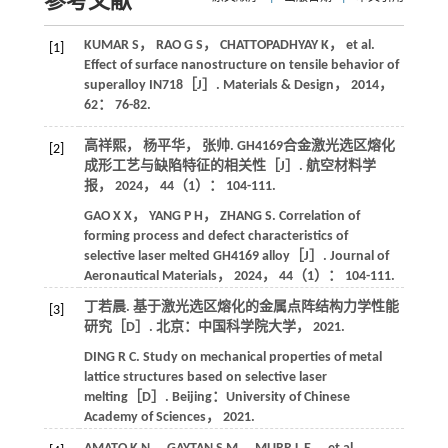
参考文献
KUMAR
S
，
RAO
G S
，
CHATTOPADHYAY
K
， et al.
[1]
Effect of surface nanostructure on tensile behavior of
superalloy IN718［J］.
Materials & Design
，
2014
，
62
： 76-82.
高祥熙， 杨平华， 张帅. GH4169合金激光选区熔化
[2]
成形工艺与缺陷特征的相关性［J］.
航空材料学
报
，
2024
，
44
（1）： 104-111.
GAO
X X
，
YANG
P H
，
ZHANG
S
. Correlation of
forming process and defect characteristics of
selective laser melted GH4169 alloy［J］.
Journal of
Aeronautical Materials
，
2024
，
44
（1）： 104-111.
丁若晨. 基于激光选区熔化的金属点阵结构力学性能
[3]
研究［D］. 北京：中国科学院大学，
2021
.
DING
R C
. Study on mechanical properties of metal
lattice structures based on selective laser
melting［D］. Beijing：University of Chinese
Academy of Sciences，
2021
.