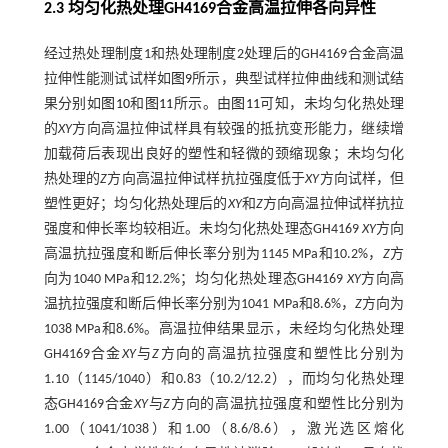
2.3 均匀化热处理GH4169合金高温拉伸各向异性
经过热处理制度1和热处理制度2处理后的GH4169合金高温
拉伸性能测试试样如
图9
所示，典型试样拉伸曲线和测试结
果分别如
图10
和
图11
所示。由
图11
可知，未均匀化热处理
的
XY
方向高温拉伸试样具有较强的抵抗变形能力，继续增
加载荷后表现出良好的塑性和轻微的颈缩现象；未均匀化
热处理的
Z
方向高温拉伸试样抗拉强度低于
XY
方向试样，但
塑性更好；均匀化热处理后的
XY
和
Z
方向高温拉伸试样抗拉
强度和伸长率均较相近。未均匀化热处理态GH4169
XY
方向
高温抗拉强度和断后伸长率分别为1145 MPa和10.2%，
Z
方
向为1040 MPa和12.2%；均匀化热处理态GH4169
XY
方向高
温抗拉强度和断后伸长率分别为1041 MPa和8.6%，
Z
方向为
1038 MPa和8.6%。高温拉伸结果显示，未经均匀化热处理
GH4169合金
XY
与
Z
方向的高温抗拉强度和塑性比分别为
1.10（1145/1040）和0.83（10.2/12.2），而均匀化热处理
态GH4169合金
XY
与
Z
方向的高温抗拉强度和塑性比分别为
1.00（1041/1038）和1.00（8.6/8.6），激光选区熔化