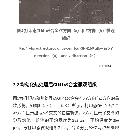
图4 打印态GH4169合金
XY
方向（a）和
Z
方向（b）微观
组织
Fig.4 Microstructures of as-printed GH4169 alloy in
XY
direction（a） and
Z
direction（b）
Full size
2.2 均匀化热处理后GH4169合金微观组织
图5
为打印态和热处理态GH4169合金在
XY
方向与
Z
方向的晶
粒形貌。如图
5
（a-1），（a-2）所示，打印态GH4619合金
XY
方向显示出成67º交叉的扫描轨迹，
Z
方向显示了交叠的
钟形熔池，熔池的平均宽度为282 μm，平均深度为266
μm。与打印态微观组织相比，合金分别经过两种热处理