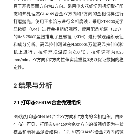
直于基板表面方向为
Z
方向。采用电火花线切割机切取打印
态和热处理态GH4169合金
XY
方向和
Z
方向的金相试样进行
打磨抛光，使用王水溶液进行金相腐蚀，采用XTX-200光学
显微镜（OM）进行金相组织观察，使用配备能谱（EDS）
的JMS-7800F型扫描电子显微镜（SEM）进行微观组织表征
和成分分析。高温拉伸测试在FL5000GL万能高温拉伸试验
机上进行，拉伸环境温度为650 ℃，拉伸速率为0.25
mm/min，
XY
方向和
Z
方向拉伸实验重复3次以保证数据的稳
定性。
2 结果与分析
2.1 打印态GH4169合金微观组织
图4
为打印态GH4169合金
XY
方向和
Z
方向的金相组织。由
图
4
（a）可见，打印态GH4169合金
XY
方向的微观组织为柱状
枝晶和胞状晶混合结构，而打印态GH4169合金
Z
方向的微