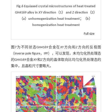
Fig.6 Equiaxed crystal microstructures of heat-treated
GH4169 alloy in
XY
direction（1） and
Z
direction（2）
（a）unhomogenization heat treatment；（b）
homogenization heat treatment
Full size
图7
为不同状态GH4169合金在
XY
方向和
Z
方向的反极图
（inverse pole figure，IPF），可以发现，未均匀化热处理态
的GH4169合金
XY
和
Z
方向的晶体取向比均匀化热处理态的
集中，且晶粒尺寸要略大。