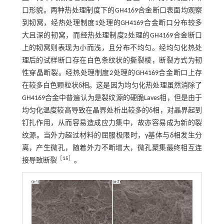
口形貌。两种热处理制度下的GH4169合金断口表面均观察
到韧窝，经热处理制度1处理的GH4169合金断口分布较多
大且深的韧窝，而经热处理制度2处理的GH4169合金断口
上的韧窝则表现为小而浅，且分布不均匀。经均匀化热处
理后的试样断口存在白色条纹状的撕裂棱，断裂方式为韧
性穿晶断裂。经热处理制度2处理的GH4169合金断口上存
在较多白色颗粒状δ相。这是因为均匀化热处理虽然消除了
GH4169合金中普遍认为是裂纹源的硬脆Laves相，但是由于
均匀化温度较高导致在晶界处析出较多的δ相，对晶界起到
钉扎作用，从而容易造成应力集中，故亦容易成为新的裂
纹源。当外力超过材料的屈服极限时，γ基体与δ相发生分
离，产生微孔，随着外力不断增大，微孔聚集最终相互连
［
15
］
接导致断裂
。