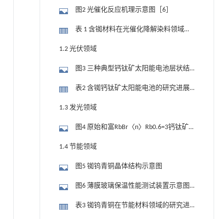
图2 光催化反应机理示意图［6］
表 1 含铷材料在光催化降解染料领域的
研究进展汇总
1.2 光伏领域
图3 三种典型钙钛矿太阳能电池层状结
构示意图［22］
表2 含铷钙钛矿太阳能电池的研究进展
汇总
1.3 发光领域
图4 原始和富RbBr〈n〉Rb0.6=3钙钛矿
光电器件相关的性能［43］（a）I-V和L-V
1.4 节能领域
曲线；（b）EQE特征；（c），（d）原始
图5 铷钨青铜晶体结构示意图
和富RbBr〈n〉Rb0.6=3在不同偏压下的电
致发光光谱；（e）对应于国际照明委员会
图6 薄膜玻璃保温性能测试装置示意图
（CIE）色度坐标
（a）和透明隔热机理示意图（b），薄膜
表3 铷钨青铜在节能材料领域的研究进
的UV-Vis-NIR谱图（c）及不同Cs x WO3薄膜