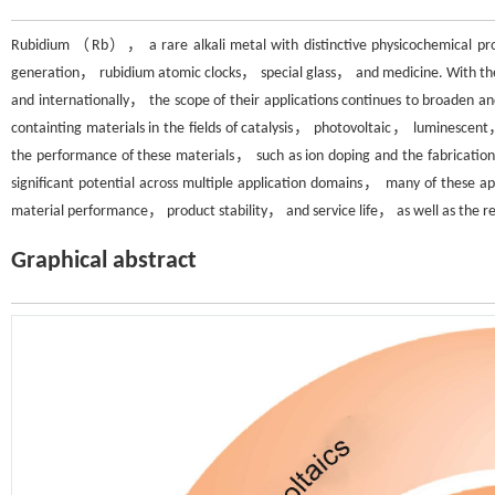
Rubidium （Rb）， a rare alkali metal with distinctive physicochemical pro
generation， rubidium atomic clocks， special glass， and medicine. With the 
and internationally， the scope of their applications continues to broaden an
containting materials in the fields of catalysis， photovoltaic， luminescen
the performance of these materials， such as ion doping and the fabrication o
significant potential across multiple application domains， many of these app
material performance， product stability， and service life， as well as the re
Graphical abstract