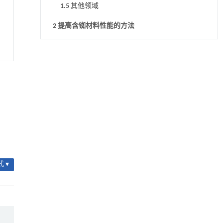
展汇总
1.5 其他领域
覆膜密封盒照射时间与内部空气温度T2曲
线（d）［65］
2 提高含铷材料性能的方法
3 结束语
降温路面涂层混合反射行为及其对道路光环境
[1]
安全的影响研究
参考文献
Engineering
. 2026, Vol.58(3): 1-303
基金资助
https://doi.org/10.1016/j.eng.2025.06.014
用于宽浓度范围高效捕集CO₂及低能耗再生的新
[2]
型酮基IPDA相变吸收剂
Engineering
. 2026, Vol.58(3): 1-303
https://doi.org/10.1016/j.eng.2025.05.008
用于背面供电网络的纯钌n-TSV加工与极致全干
[3]
 ▾
法SOI晶圆减薄技术
Engineering
. 2026, Vol.58(3): 1-303
https://doi.org/10.1016/j.eng.2025.10.026
聚氨酯消费品化学回收的研究进展
[4]
Engineering
. 2026, Vol.58(3): 1-303