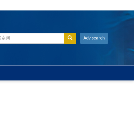
Adv search