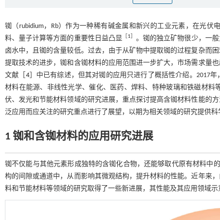
铷（rubidium，Rb）作为一种稀有碱金属和新兴的工业元素，在
［
1
］
料、量子计算等方面的重要性日益凸显
。铷的独立矿物很少，一般
卤水中，且铷的含量较低。过去，由于从矿物中提取铷的过程复杂而困
提取技术的进步，铷和含铷材料的应用范围进一步扩大，市场需求量也
文献［
4
］中已有综述，但其对铷的应用只进行了概括性介绍。2017
材料在能源、非线性光学、催化、医药、焊料、特种玻璃和铁磁材料
伏、发光和节能材料领域的研究进展，重点探讨提高含铷材料性能的方
泛应用而应关注的研究重点进行了展望，以期为相关领域的研究提供科
1 铷和含铷材料的应用研究进展
铷不仅能与其他元素形成独特的含铷化合物，还能够取代原有材料中的
构的间隙或通道中，从而影响其微观结构，提升材料的性能。近年来，
料和节能材料等领域的研究取得了一些新进展，其性能及其应用领域示