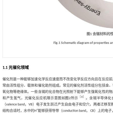
图1 含铷材料的
Fig.1 Schematic diagram of properties an
1.1 光催化领域
催化剂是一种能够加速化学反应速度而不改变化学反应方向且在反应前
常由活性组分、载体和催化助剂组成。常见的催化剂活性组分包括金、
氧化物等绝缘体。一些含铷的化合物在光照射下能够产生强氧化性的物
［
6
］
和产生氢气，光催化反应机理示意图如
图2
所示
。含铷半导体化
（valence band，VB）电子发生跃迁产生自由电子和空穴，两者迁移
+
结构合适时，水中的H
能够获得导带（conduction band， CB）上