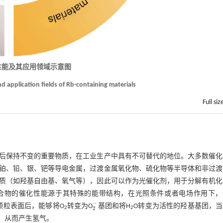
性能及其应用领域示意图
d application fields of Rb-containing materials
Full siz
后保持不变的重要物质，在工业生产中具有不可替代的地位。大多数催化
铂、铅、银、钯等导电金属，过渡金属氧化物、硫化物等半导体和非过渡
质（如羟基自由基、氧气等），因此可以作为光催化剂，用于分解有机化
合物的催化性能源于其特殊的能带结构，在光照条件或者电场作用下，
−
至颗粒表面后，能够将O
转变为O
基团和将H
O转变为活性的羟基基团，当
2
-
2
2
2
的电子，从而产生氢气。