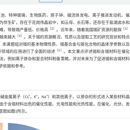
光伏电池、特种玻璃、生物医药、原子钟、磁流体发电、离子推进发动机、
为伴生矿，存在于花岗伟晶岩中，如云母、长石等，还存在于盐湖卤水和
［
2
］
［
3
］
难，导致铷产量低、价格高
。近年来，随着我国铷矿资源的勘探
［
4
］
越来越大
。关于铷的资源概况、性质以及提取工艺的研究现状和特点
年，本课题组对铷的基本物理性质、铷基合金与铷化合物的晶体学参数以
［
5
］
等领域的应用进行了全面的综述
。本文重点评述铷和含铷材料在催化
法，例如离子掺杂和复合材料制备策略，并对未来为了促进铷和含铷材料
学依据和参考。
+
+
+
碱金属离子（Cs
，K
，Na
）和其他离子，以掺杂的形式进入某些材料晶
由于含铷材料出色的催化性能、光电性能和光热性能，在催化、光伏、发
意图如
图1
所示。