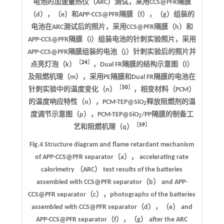
电池的加速量热仪（ARC）测试，采用CCS@PFR隔膜
（d），（e）和APP-CCS@PFR隔膜（f），（g）组装的
电池在ARC测试后的照片，采用CCS@PFR隔膜（h）和
APP-CCS@PFR隔膜（i）组装电池的针刺实验照片，采用
APP-CCS@PFR隔膜组装的电池（j）针刺实验后的照片并
［
24
］
点亮灯泡（k）
，Dual FR隔膜的结构示意图（l）
及阻燃机理（m），采用PE隔膜和Dual FR隔膜的电池在
［
50
］
针刺实验中的温度变化（n）
，相变材料（PCM）
的温度响应特性（o），PCM-TEP@SiO
释放阻燃剂的温
2
度调节示意图（p），PCM-TEP@SiO
/PP隔膜的制备工
2
［
59
］
艺和阻燃机理（q）
Fig.4 Structure diagram and flame retardant mechanism
of APP-CCS@PFR separator（a）， accelerating rate
calorimetry （ARC） test results of the batteries
assembled with CCS@PFR separator（b） and APP-
CCS@PFR separator（c），photographs of the batteries
assembled with CCS@PFR separator（d），（e） and
APP-CCS@PFR separator（f），（g） after the ARC