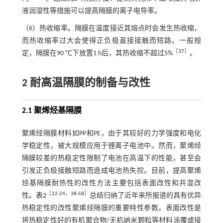
液润湿性等措施可以提高隔膜的离子电导率。
（6）热收缩率。隔膜在温度接近其熔点时会发生热收缩，
而热收缩率过大会使得正负极直接接触而短路。一般规
［
37
］
定，隔膜在90 ℃下放置1 h后，其热收缩不超过5%
。
2 耐高温隔膜的制备与改性
2.1 聚烯烃基隔膜
聚烯烃隔膜材料如PP和PE，由于其较好的力学强度和电化
学稳定性，被大规模应用于锂离子电池中。然而，聚烯烃
隔膜较差的热稳定性限制了电池在高温下的性能，甚至会
引发正负极接触短路而造成电池热失控。目前，提高聚烯
烃基隔膜耐热性的改性方法主要包括表面改性和共混改
［
22
-
24
，
38
-
58
］
性。
表2
总结归纳了近年来所报道的具有优异
热稳定性的改性聚烯烃隔膜的重要特性参数。表面改性是
将热稳定性好的有机聚合物/无机纳米颗粒等材料涂覆或接