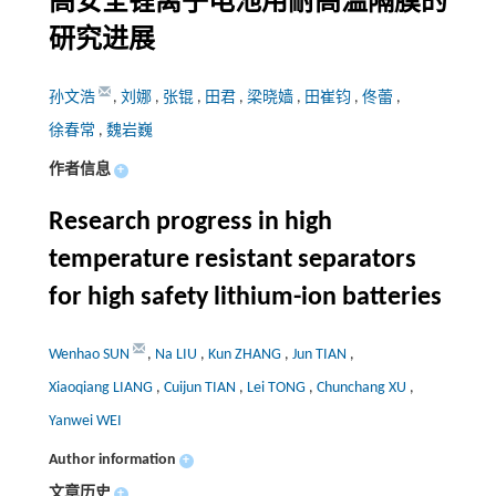
高安全锂离子电池用耐高温隔膜的
研究进展
孙文浩
,
刘娜
,
张锟
,
田君
,
梁晓嫱
,
田崔钧
,
佟蕾
,
徐春常
,
魏岩巍
作者信息
+
Research progress in high
temperature resistant separators
for high safety lithium-ion batteries
Wenhao SUN
,
Na LIU
,
Kun ZHANG
,
Jun TIAN
,
Xiaoqiang LIANG
,
Cuijun TIAN
,
Lei TONG
,
Chunchang XU
,
Yanwei WEI
Author information
+
文章历史
+