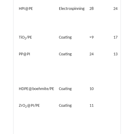
HPI@PE
Electrospinning
28
24.3
TiO
/PE
Coating
≈9
17
2
PP@PI
Coating
24
138
HDPE@boehmite/PE
Coating
10
ZrO
@PI/PE
Coating
11
2