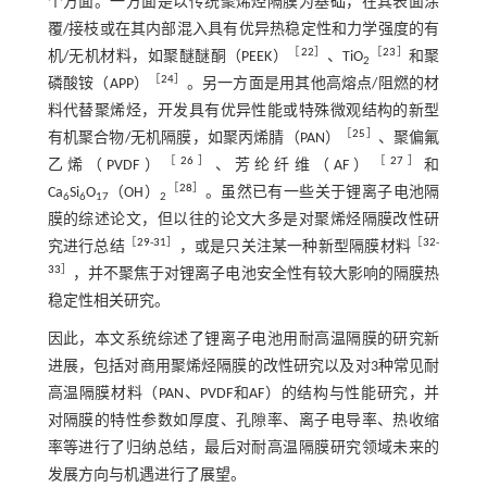
个方面。一方面是以传统聚烯烃隔膜为基础，在其表面涂
覆/接枝或在其内部混入具有优异热稳定性和力学强度的有
［
22
］
［
23
］
机/无机材料，如聚醚醚酮（PEEK）
、TiO
和聚
2
［
24
］
磷酸铵（APP）
。另一方面是用其他高熔点/阻燃的材
料代替聚烯烃，开发具有优异性能或特殊微观结构的新型
［
25
］
有机聚合物/无机隔膜，如聚丙烯腈（PAN）
、聚偏氟
［
26
］
［
27
］
乙烯（PVDF）
、芳纶纤维（AF）
和
［
28
］
Ca
Si
O
（OH）
。虽然已有一些关于锂离子电池隔
6
6
17
2
膜的综述论文，但以往的论文大多是对聚烯烃隔膜改性研
［
29
-
31
］
［
32
-
究进行总结
，或是只关注某一种新型隔膜材料
33
］
，并不聚焦于对锂离子电池安全性有较大影响的隔膜热
稳定性相关研究。
因此，本文系统综述了锂离子电池用耐高温隔膜的研究新
进展，包括对商用聚烯烃隔膜的改性研究以及对3种常见耐
高温隔膜材料（PAN、PVDF和AF）的结构与性能研究，并
对隔膜的特性参数如厚度、孔隙率、离子电导率、热收缩
率等进行了归纳总结，最后对耐高温隔膜研究领域未来的
发展方向与机遇进行了展望。