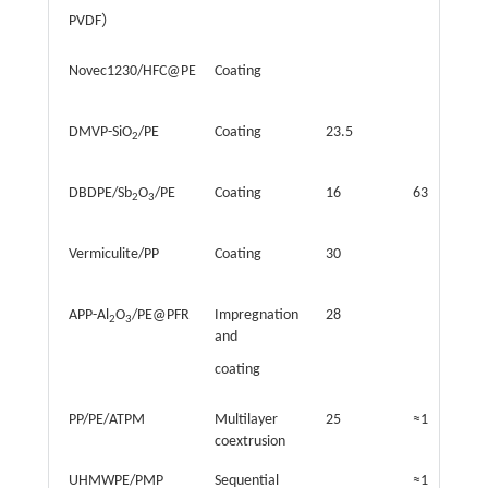
PVDF）
Novec1230/HFC@PE
Coating
DMVP-SiO
/PE
Coating
23.5
2
DBDPE/Sb
O
/PE
Coating
16
63.8
2
3
Vermiculite/PP
Coating
30
APP-Al
O
/PE@PFR
Impregnation
28
2
3
and
coating
PP/PE/ATPM
Multilayer
25
≈14
coextrusion
UHMWPE/PMP
Sequential
≈140