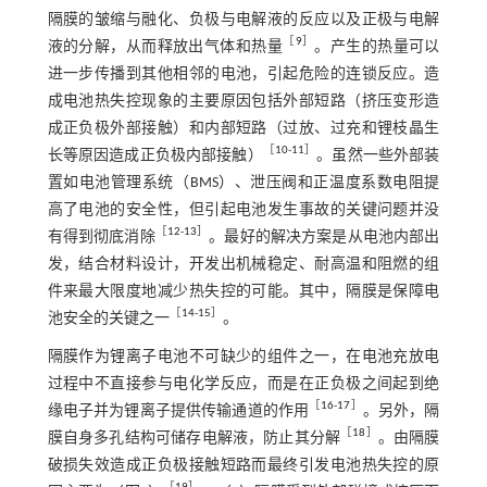
隔膜的皱缩与融化、负极与电解液的反应以及正极与电解
［
9
］
液的分解，从而释放出气体和热量
。产生的热量可以
进一步传播到其他相邻的电池，引起危险的连锁反应。造
成电池热失控现象的主要原因包括外部短路（挤压变形造
成正负极外部接触）和内部短路（过放、过充和锂枝晶生
［
10
-
11
］
长等原因造成正负极内部接触）
。虽然一些外部装
置如电池管理系统（BMS）、泄压阀和正温度系数电阻提
高了电池的安全性，但引起电池发生事故的关键问题并没
［
12
-
13
］
有得到彻底消除
。最好的解决方案是从电池内部出
发，结合材料设计，开发出机械稳定、耐高温和阻燃的组
件来最大限度地减少热失控的可能。其中，隔膜是保障电
［
14
-
15
］
池安全的关键之一
。
隔膜作为锂离子电池不可缺少的组件之一，在电池充放电
过程中不直接参与电化学反应，而是在正负极之间起到绝
［
16
-
17
］
缘电子并为锂离子提供传输通道的作用
。另外，隔
［
18
］
膜自身多孔结构可储存电解液，防止其分解
。由隔膜
破损失效造成正负极接触短路而最终引发电池热失控的原