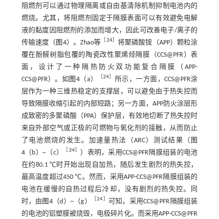
阻燃剂可以通过物理隔离或自由基清除机制抑制电池内的
燃烧。尤其，将阻燃剂固定于隔膜表面可以有效避免电解
液的黏度因阻燃剂的添加而增大，因此可改善电子/离子的
［
24
］
传输速度（
图4
）。Zhao等
将聚磷酸铵（APP）颗粒涂
覆在酚醛树脂包覆的陶瓷改性聚烯烃隔膜（CCS@PFR）表
面，设计了一种隔热防火双功能复合隔膜（APP-
［
24
］
CCS@PFR）。如
图4
（a）
所示，一方面，CCS@PFR涂
层作为一种三维热稳定的支撑层，可以避免由于热失控而
导致隔膜收缩引起的内部短路；另一方面，APP防火涂层形
成致密的多聚磷酸（PPA）保护层，有效地切断了热失控时
来自外部空气或正极的可燃物与氧化剂的接触，从而防止
了电池燃烧的发生。加速量热法（ARC）测试结果（
图
［
24
］
4
（b）~（c）
）表明，采用CCS@PFR隔膜组装的电池
在约80.1 ℃时开始出现自加热，随后发生剧烈的热失控，
最高温度超过450 ℃。然而，采用APP-CCS@PFR隔膜组装的
电池在缓慢的自热过程后冷却，没有剧烈的热失控。同
［
24
］
时，由
图4
（d）~（g）
可知，采用CCS@PFR隔膜组装
的电池的铝塑膜被烧毁，电极碎片化。而采用APP-CCS@PFR