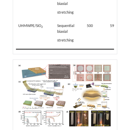
biaxial
stretching
UHMWPE/SiO
Sequential
500
59.5
2
biaxial
stretching