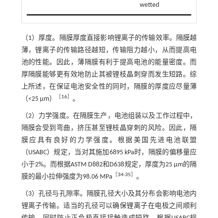
wetted
（1）厚度。隔膜厚度直接影响锂离子的传输效率。隔膜越
薄，锂离子的传输路径越短，传输阻力越小，从而提高电
池的性能。因此，薄隔膜有利于提高电池的能量密度。而
厚隔膜能够更有效地防止其被锂枝晶刺穿而发生短路。综
上所述，在保证电池安全性的同时，隔膜的厚度应尽量薄
［
16
］
（<25 μm）
。
（2）力学强度。在隔膜生产，电池组装以及工作过程中，
隔膜会受到弯曲，挤压甚至锂枝晶穿刺的风险。因此，隔
膜应具有良好的力学强度。根据美国先进电池联盟
（USABC）规定，当对其施加6895 kPa时，隔膜的偏移量应
小于2%。而根据ASTM D882和D638规定，厚度为25 μm的隔
［
34
-
35
］
膜的最小拉伸强度为98.06 MPa
。
（3）孔径与孔隙率。隔膜孔径大小及其分布会影响电池内
锂离子传输。适当的孔径可以确保锂离子在电极之间顺利