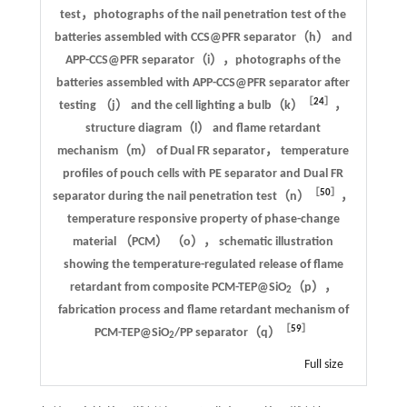
test，photographs of the nail penetration test of the
batteries assembled with CCS@PFR separator（h） and
APP-CCS@PFR separator（i），photographs of the
batteries assembled with APP-CCS@PFR separator after
［
24
］
testing （j） and the cell lighting a bulb（k）
，
structure diagram（l） and flame retardant
mechanism（m） of Dual FR separator， temperature
profiles of pouch cells with PE separator and Dual FR
［
50
］
separator during the nail penetration test（n）
，
temperature responsive property of phase-change
material （PCM） （o）， schematic illustration
showing the temperature-regulated release of flame
retardant from composite PCM-TEP@SiO
（p），
2
fabrication process and flame retardant mechanism of
［
59
］
PCM-TEP@SiO
/PP separator（q）
2
Full size