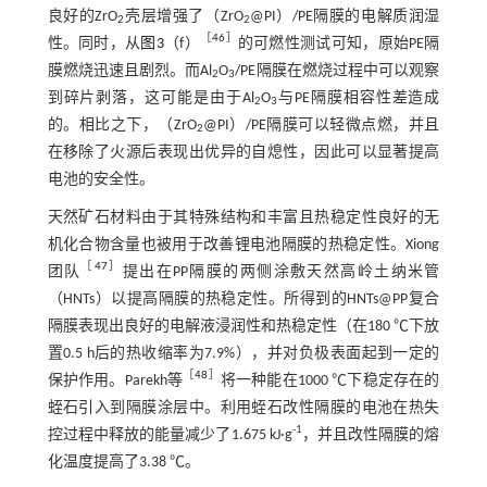
良好的ZrO
壳层增强了（ZrO
@PI）/PE隔膜的电解质润湿
2
2
［
46
］
性。同时，从
图3
（f）
的可燃性测试可知，原始PE隔
膜燃烧迅速且剧烈。而Al
O
/PE隔膜在燃烧过程中可以观察
2
3
到碎片剥落，这可能是由于Al
O
与PE隔膜相容性差造成
2
3
的。相比之下，（ZrO
@PI）/PE隔膜可以轻微点燃，并且
2
在移除了火源后表现出优异的自熄性，因此可以显著提高
电池的安全性。
天然矿石材料由于其特殊结构和丰富且热稳定性良好的无
机化合物含量也被用于改善锂电池隔膜的热稳定性。Xiong
［
47
］
团队
提出在PP隔膜的两侧涂敷天然高岭土纳米管
（HNTs）以提高隔膜的热稳定性。所得到的HNTs@PP复合
隔膜表现出良好的电解液浸润性和热稳定性（在180 ℃下放
置0.5 h后的热收缩率为7.9%），并对负极表面起到一定的
［
48
］
保护作用。Parekh等
将一种能在1000 ℃下稳定存在的
蛭石引入到隔膜涂层中。利用蛭石改性隔膜的电池在热失
-1
控过程中释放的能量减少了1.675 kJ·g
，并且改性隔膜的熔
化温度提高了3.38 ℃。