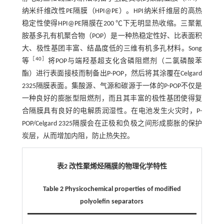
纳米纤维改性PE隔膜（HPI@PE）。HPI纳米纤维层的高热
稳定性使得HPI@PE隔膜在200 ℃下无明显热收缩。三聚氰
胺基多孔有机聚合物（POP）是一种热稳定性好、比表面积
大、极性基团丰富、结晶度低的三维有机多孔材料。Song
［
40
］
等
将POP与端羟基超支化含磷阻燃剂（二氯磷酸苯
酯）进行表面接枝而制备出P-POP，然后将其涂覆在Celgard
2325隔膜表面。集酸源、气源和碳源于一体的P-POP不仅是
一种良好的膨胀型阻燃剂，而且其丰富的极性基团使得复
合隔膜具有良好的电解质润湿性。在电池发生火灾时，P-
POP/Celgard 2325隔膜会在正极和负极之间形成膨胀的保护
炭层，从而增加内阻，防止热失控。
表2 改性聚烯烃隔膜的物理化学特性
Table 2 Physicochemical properties of modified
polyolefin separators