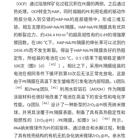
（OCP）通过珐琅样矿化过程沉积在PE膜的两侧，之后通过
热处理，OCP转变为HAP，同时熔融的PE利用毛细的驱动作
用部分吸入到交错的HAP-NA的底部缝隙中，形成三维互
锁、相互支撑的HAP-NA/PE隔膜。HAP-NA/PE隔膜具有优异
-3
的断裂应力、约434.4 MJ·m
的超高韧性和约0.69的增强摩
擦因数。在180 ℃下，HAP-NA/PE隔膜的伸长率可以达到约
2456.4%而不发生断裂。得益于HAP-NA/PE隔膜良好的热稳
定性，所组装的电池在120 ℃，0.5 C倍率下能够稳定循环
［
43
］
100次（
图3
（d）
）。相比之下，采用PE隔膜组装的
电池在相同条件下循环到第10次后无法正常充放电，这是
由于PE隔膜在高温下发生皱缩而引发电池内部短路。Li团队
［
44
］
［
45
］
和Zheng团队
利用水软铝石（AlOOH）作为隔膜
涂层材料也很好地改善了电池在高温下的安全性和电化学
［
46
］
性能。Qi团队
设计了一种新型的ZrO
@PI核壳纳米微
2
球，并将其涂覆于PE隔膜表面，制备了具有高热稳定性和
［
46
］
阻燃性的（ZrO
@PI）/PE隔膜。如
图3
（e）
所示，
2
PAA纳米微球作为PI的前驱体，通过络合和水解过程，制备
了具有核壳结构的有机无机杂化纳米微球ZrO
@PI。亲水性
2