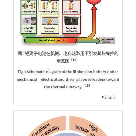
图1 锂离子电池在机械、电和热滥用下引发其热失控的
［
19
］
示意图
Fig.1 Schematic diagram of the lithium ion battery under
mechanical，electrical and thermal abuse leading toward
［
19
］
the thermal runaway
Full size