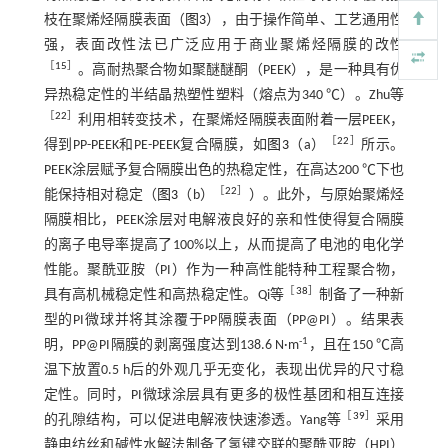
枝在聚烯烃隔膜表面（
图3
），由于操作简单、工艺通用性
强，表面改性法已广泛应用于商业聚烯烃隔膜的改性
［
15
］
。高耐热聚合物如聚醚醚酮（PEEK），是一种具有优
异热稳定性的半结晶热塑性塑料（熔点为340 ℃）。Zhu等
［
22
］
利用相转变技术，在聚烯烃隔膜表面附着一层PEEK，
［
22
］
得到PP-PEEK和PE-PEEK复合隔膜，如
图3
（a）
所示。
PEEK涂层赋予复合隔膜出色的热稳定性，在高达200 ℃下也
［
22
］
能保持相对稳定（
图3
（b）
）。此外，与原始聚烯烃
隔膜相比，PEEK涂层对电解液良好的亲和性使得复合隔膜
的离子电导率提高了100%以上，从而提高了电池的电化学
性能。聚酰亚胺（PI）作为一种高性能特种工程聚合物，
［
38
］
具有高机械稳定性和高热稳定性。Qi等
制备了一种新
型的PI微球并将其涂覆于PP隔膜表面（PP@PI）。结果表
-1
明，PP@PI隔膜的剥离强度达到138.6 N·m
，且在150 ℃高
温下放置0.5 h后的外观几乎无变化，表现出优异的尺寸稳
定性。同时，PI微球涂层具有更多的极性基团和相互连接
［
39
］
的孔隙结构，可以促进电解液快速渗透。Yang等
采用
静电纺丝和碱性水解法制备了氢键交联的聚酰亚胺（HPI）