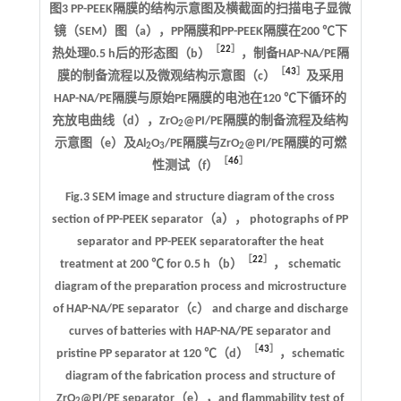
图3 PP-PEEK隔膜的结构示意图及横截面的扫描电子显微
镜（SEM）图（a），PP隔膜和PP-PEEK隔膜在200 ℃下
［
22
］
热处理0.5 h后的形态图（b）
，制备HAP-NA/PE隔
［
43
］
膜的制备流程以及微观结构示意图（c）
及采用
HAP-NA/PE隔膜与原始PE隔膜的电池在120 ℃下循环的
充放电曲线（d），ZrO
@PI/PE隔膜的制备流程及结构
2
示意图（e）及Al
O
/PE隔膜与ZrO
@PI/PE隔膜的可燃
2
3
2
［
46
］
性测试（f）
Fig.3 SEM image and structure diagram of the cross
section of PP-PEEK separator（a）， photographs of PP
separator and PP-PEEK separatorafter the heat
［
22
］
treatment at 200 ℃ for 0.5 h（b）
， schematic
diagram of the preparation process and microstructure
of HAP-NA/PE separator（c） and charge and discharge
curves of batteries with HAP-NA/PE separator and
［
43
］
pristine PP separator at 120 ℃（d）
，schematic
diagram of the fabrication process and structure of
ZrO
@PI/PE separator（e），and flammability test of