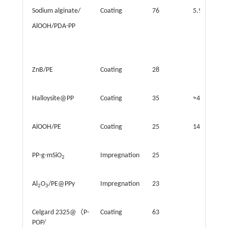
Sodium alginate/
Coating
76
5.9
AlOOH/PDA-PP
ZnB/PE
Coating
28
Halloysite@PP
Coating
35
≈42
AlOOH/PE
Coating
25
145.1
PP-g-mSiO
Impregnation
25
2
Al
O
/PE@PPy
Impregnation
23
2
3
Celgard 2325@（P-
Coating
63
POP/