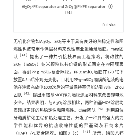
2
Al
O
/PE separator and ZrO
@PI/PE separator（f）
2
3
2
［
46
］
Full size
无机化合物如Al
O
、SiO
等由于具有良好的热稳定性和阻
2
3
2
燃性也被常用作涂层材料来改性商业聚烯烃隔膜。Yang团
［
41
］
队
提出了一种共价接枝界面工程策略，将改性的
SiO
（mSiO
）纳米颗粒以共价键的形式固定在PP隔膜表
2
2
面，得到PP-g-mSiO
复合隔膜。PP-g-mSiO
隔膜在170 ℃下
2
2
放置0.5 h后外观无变化，且利用PP-g-mSiO
隔膜所组装的电
2
池在连续充放电1000次后的容量保持率仍能达到93%。Zhou
［
42
］
团队
提出用铬基MOF作为隔膜涂层材料来改善锂电池
安全。结果表明，与Al
O
涂层相比，两种铬基MOF涂层均
2
3
［
43
］
表现出更好的热稳定性和阻燃性。Chen团队
利用原位
牙釉质矿化工程和热处理工艺，开发了一种具有强大的力
学性能和优异的抗热收缩性能的羟基磷灰石纳米片
［
43
］
（HAP）/PE复合隔膜。如
图3
（c）
所示，磷酸八钙