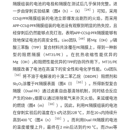
隔膜组装的电池的电极和隔膜在测试后几乎保持完整。进
［
24
］
一步由穿刺实验结果（
图4
（h）~（k）
）可知，采用
CCS@PFR隔膜组装的电池立即爆发出剧烈的火焰，而采用
APP-CCS@PFR隔膜组装的电池没有观察到明显的热失控，且
经穿刺后仍然能够点亮灯泡，表明APP-CCS@PFR隔膜能够有
［
49
］
效地保证电池的高安全性。Liao团队
将Mg（OH）
/磷
2
酸三苯酯（TPP）复合材料共涂覆在PE隔膜上，得到一种新
型的阻燃隔膜（MT31/PE）。在抗热收缩性能优异的
Mg（OH）
和阻燃性能优异的TPP的协同作用下，MT31/PE
2
隔膜改善了电池在高温下的安全性和电化学性能。Cui团队
［
50
］
将不溶于电解液的十溴二苯乙烷（DBDPE）阻燃剂和
［
50
］
Sb
O
涂覆于PE隔膜表面（
图4
（l）
）。所得新型复合
2
3
隔膜（Dual FR）通过卤素自由基清除机制，同时结合反应
产生的SbBr
烟雾以通过排除氧气来扑灭火焰，来延缓电池
3
［
50
］
的燃烧（
图4
（m）
）。因此，利用PE隔膜组装的电池
在穿刺实验后的温度在5 s内达到228 ℃，并在20 s内持续升
［
50
］
高到400 ℃（
图4
（n）
）。而利用Dual FR隔膜的电池
的温度缓慢上升，最终在2 min后达到约90 ℃。而Zhao等