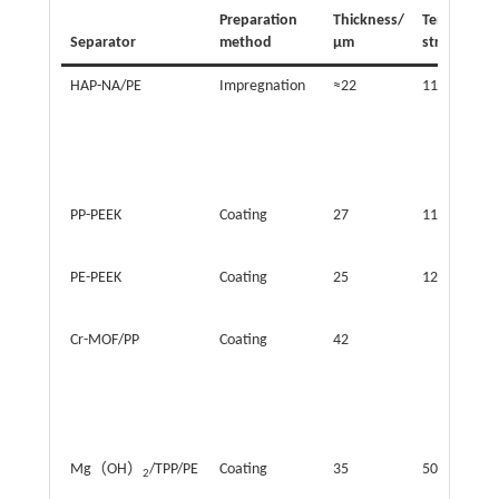
Preparation
Thickness/
Tensile
Separator
method
μm
strength/M
HAP-NA/PE
Impregnation
≈22
113
PP-PEEK
Coating
27
115
PE-PEEK
Coating
25
125
Cr-MOF/PP
Coating
42
Mg（OH）
/TPP/PE
Coating
35
50.3
2