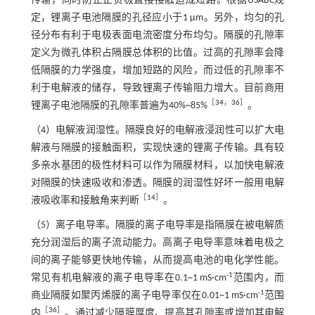
传输，同时防止正负极直接接触造成短路。根据USABC规
定，锂离子电池隔膜的孔径应小于1 μm。另外，均匀的孔
径分布有利于电极表面电流密度分布均匀。隔膜的孔隙率
定义为微孔体积占隔膜总体积的比值。过高的孔隙率会降
低隔膜的力学强度，增加短路的风险，而过低的孔隙率不
利于电解液的储存，导致锂离子传输阻力增大。目前商用
［
34
，
36
］
锂离子电池隔膜的孔隙率普遍为40%~85%
。
（4）电解液润湿性。隔膜良好的电解液浸润性可以扩大电
解液与隔膜的接触面积，实现快速的锂离子传输。具有较
多亲水基团的极性材料可以作为隔膜材料，以加快电解液
对隔膜的快速吸收和渗透。隔膜的润湿性好坏一般用电解
［
14
］
液吸收率和接触角来判断
。
（5）离子电导率。隔膜的离子电导率是指隔膜在被电解质
充分润湿后的离子流动能力。高离子电导率意味着电极之
间的离子能够更快地传输，从而提高电池的电化学性能。
-1
常见有机电解液的离子电导率在0.1~1 mS·cm
范围内，而
-1
商业隔膜如聚丙烯膜的离子电导率仅在0.01~1 mS·cm
范围
［
36
］
内
。通过减少隔膜厚度、提高其孔隙率或增加其电解