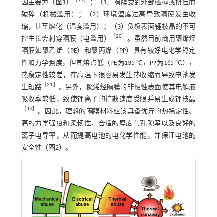
［
19
］
因主要为（
图1
）
：（1）隔膜受到外部碰撞或挤压而
破碎（机械滥用）；（2）环境温度过高导致隔膜发生收
缩，甚至熔化（温度滥用）；（3）负极表面锂枝晶的不可
［
20
］
控生长会刺穿隔膜（电滥用）
。虽然目前商用聚烯烃
隔膜如聚乙烯（PE）和聚丙烯（PP）具有较好电化学稳定
性和力学强度，但其熔点低（PE为135 ℃，PP为165 ℃），
热稳定性较差，在高温下很容易发生热收缩而导致电池发
［
21
］
生短路
。另外，聚烯烃隔膜的非极性表面使其电解液
吸收率较低，致使锂离子的扩散速度受限并易生成锂枝晶
［
14
］
。因此，理想的隔膜材料应该具备优异的热稳定性、
高的力学强度和柔韧性、合适的厚度与孔隙率以及良好的
离子电导率，从而提高电池的电化学性能，并保证电池的
安全性（
图2
）。