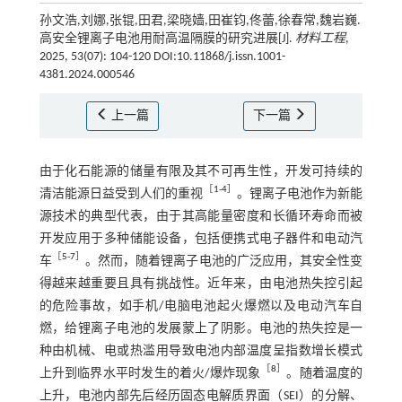
孙文浩,刘娜,张锟,田君,梁晓嫱,田崔钧,佟蕾,徐春常,魏岩巍.
高安全锂离子电池用耐高温隔膜的研究进展[J].
材料工程
,
2025, 53(07): 104-120 DOI:10.11868/j.issn.1001-
4381.2024.000546
上一篇
下一篇
由于化石能源的储量有限及其不可再生性，开发可持续的
［
1
-
4
］
清洁能源日益受到人们的重视
。锂离子电池作为新能
源技术的典型代表，由于其高能量密度和长循环寿命而被
开发应用于多种储能设备，包括便携式电子器件和电动汽
［
5
-
7
］
车
。然而，随着锂离子电池的广泛应用，其安全性变
得越来越重要且具有挑战性。近年来，由电池热失控引起
的危险事故，如手机/电脑电池起火爆燃以及电动汽车自
燃，给锂离子电池的发展蒙上了阴影。电池的热失控是一
种由机械、电或热滥用导致电池内部温度呈指数增长模式
［
8
］
上升到临界水平时发生的着火/爆炸现象
。随着温度的
上升，电池内部先后经历固态电解质界面（SEI）的分解、