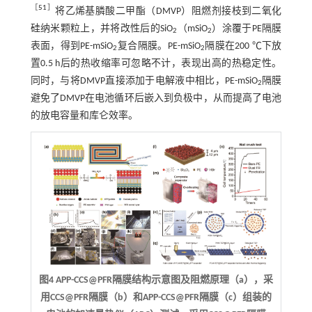
［
51
］
将乙烯基膦酸二甲酯（DMVP）阻燃剂接枝到二氧化
硅纳米颗粒上，并将改性后的SiO
（mSiO
）涂覆于PE隔膜
2
2
表面，得到PE-mSiO
复合隔膜。PE-mSiO
隔膜在200 ℃下放
2
2
置0.5 h后的热收缩率可忽略不计，表现出高的热稳定性。
同时，与将DMVP直接添加于电解液中相比，PE-mSiO
隔膜
2
避免了DMVP在电池循环后嵌入到负极中，从而提高了电池
的放电容量和库仑效率。
图4 APP-CCS@PFR隔膜结构示意图及阻燃原理（a），采
用CCS@PFR隔膜（b）和APP-CCS@PFR隔膜（c）组装的