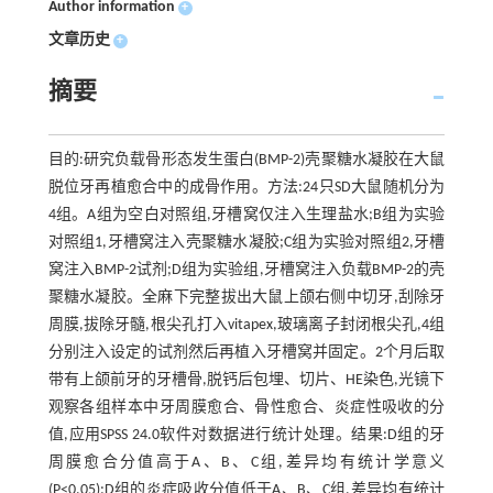
Author information
+
文章历史
+
摘要
目的:研究负载骨形态发生蛋白(BMP-2)壳聚糖水凝胶在大鼠
脱位牙再植愈合中的成骨作用。方法:24只SD大鼠随机分为
4组。A组为空白对照组,牙槽窝仅注入生理盐水;B组为实验
对照组1,牙槽窝注入壳聚糖水凝胶;C组为实验对照组2,牙槽
窝注入BMP-2试剂;D组为实验组,牙槽窝注入负载BMP-2的壳
聚糖水凝胶。全麻下完整拔出大鼠上颌右侧中切牙,刮除牙
周膜,拔除牙髓,根尖孔打入vitapex,玻璃离子封闭根尖孔,4组
分别注入设定的试剂然后再植入牙槽窝并固定。2个月后取
带有上颌前牙的牙槽骨,脱钙后包埋、切片、HE染色,光镜下
观察各组样本中牙周膜愈合、骨性愈合、炎症性吸收的分
值,应用SPSS 24.0软件对数据进行统计处理。结果:D组的牙
周膜愈合分值高于A、B、C组,差异均有统计学意义
(P<0.05);D组的炎症吸收分值低于A、B、C组,差异均有统计