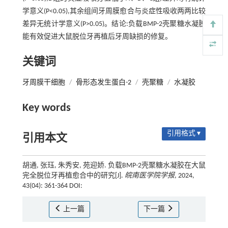
学意义(P<0.05),其余组间牙周膜愈合与炎症性吸收两两比较
差异无统计学意义(P>0.05)。结论:负载BMP-2壳聚糖水凝胶
能有效促进大鼠脱位牙再植后牙周缺损的修复。
关键词
牙周膜干细胞
/
骨形态发生蛋白-2
/
壳聚糖
/
水凝胶
Key words
引用格式 ▾
引用本文
胡通, 张珏, 朱秀安, 苑迎娇. 负载BMP-2壳聚糖水凝胶在大鼠
完全脱位牙再植愈合中的研究[J].
皖南医学院学报
, 2024,
43(04): 361-364 DOI:
上一篇
下一篇