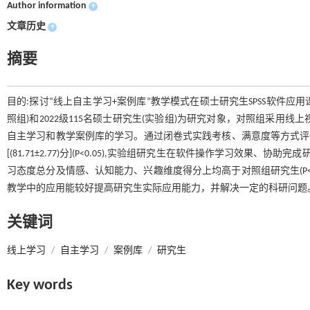
Author information
+
文章历史
+
摘要
目的:探讨“线上自主学习+案例库”教学模式在硕士研究生SPSS软件应用课
照组)和2022级115名硕士研究生(实验组)为研究对象，对照组采用线
自主学习和教学案例库的学习。通过闭卷式实践考核、满意度等方式评价教学效果
[(81.71±2.77)分](P<0.05),实验组研究生在软件操作学习效果、
习态度总分及情感、认知能力、兴趣维度得分上均高于对照组研究生(P<0.
教学中的应用能较好提高研究生实际应用能力，并解决一定的科研问题
关键词
线上学习
/
自主学习
/
案例库
/
研究生
Key words