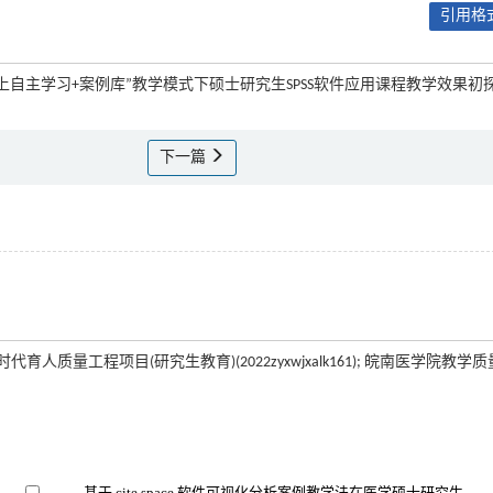
引用格式
. “线上自主学习+案例库”教学模式下硕士研究生SPSS软件应用课程教学效果初探[J
下一篇
省新时代育人质量工程项目(研究生教育)(2022zyxwjxalk161); 皖南医学院教学