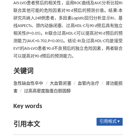
AIS-LVO患者预后的相关性，运用ROC曲线及AUC分析比较RI
联合其他可能的危险因素对90 d预后的预测价值。结果:本
研究共纳入248例患者，多因素Logistic回归分析显示RI、基
线ASPECTs、颈内动脉闭塞、过高HDL-C与90 d预后具有独立
相关性(P<0.05)。RI联合过高HDL-C可以提高对90 d预后的预
测能力(AUC=0.702,P<0.001)。结论:RI及过高HDL-C均是接受
EVT的AIS-LVO患者90 d不良预后的独立危险因素，两者联合
可以提高对90 d预后的预测能力。
关键词
急性缺血性卒中
/
大血管闭塞
/
血管内治疗
/
肾功能损
害
/
过高高密度脂蛋白胆固醇
Key words
引用格式 ▾
引用本文