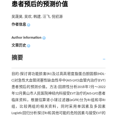
患者预后的预测价值
吴晟昊, 吴欢, 韩建, 汪飞, 倪初源
作者信息
+
Author information
+
文章历史
+
摘要
目的:探讨肾功能损害(RI)及过高高密度脂蛋白胆固醇(HDL-
C)对急性大血管闭塞性缺血性卒中(AIS-LVO)血管内治疗(EVT)
患者预后的预测价值。方法:回顾性分析2018年7月～2022
年12月黄山市人民医院神经内科接受EVT治疗的AIS-LVO患者
临床资料，根据估算肾小球过滤器(eGFR)分为RI组和非RI
组，比较两组的相关资料，同时采用单因素及多因素
Logistic回归分析探讨RI和其他可能的危险因素与接受EVT的