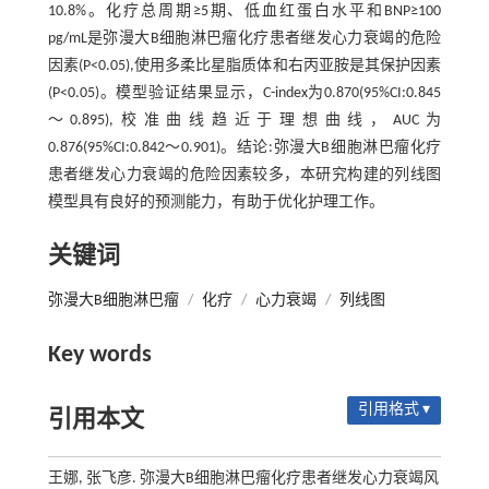
10.8%。化疗总周期≥5期、低血红蛋白水平和BNP≥100
pg/mL是弥漫大B细胞淋巴瘤化疗患者继发心力衰竭的危险
因素(P<0.05),使用多柔比星脂质体和右丙亚胺是其保护因素
(P<0.05)。模型验证结果显示，C-index为0.870(95%CI:0.845
～0.895),校准曲线趋近于理想曲线，AUC为
0.876(95%CI:0.842～0.901)。结论:弥漫大B细胞淋巴瘤化疗
患者继发心力衰竭的危险因素较多，本研究构建的列线图
模型具有良好的预测能力，有助于优化护理工作。
关键词
弥漫大B细胞淋巴瘤
/
化疗
/
心力衰竭
/
列线图
Key words
引用格式 ▾
引用本文
王娜, 张飞彦. 弥漫大B细胞淋巴瘤化疗患者继发心力衰竭风