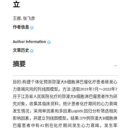
立
王娜, 张飞彦
作者信息
+
Author information
+
文章历史
+
摘要
目的:构建个体化预测弥漫大B细胞淋巴瘤化疗患者继发心
力衰竭风险的列线图模型。方法:选取2019年7月～2022年7
月于江苏省人民医院化疗的弥漫大B细胞淋巴瘤患者作为研
究对象，收集其临床资料，统计患者化疗期间的心力衰竭
发生情况，采用单因素和多因素Logistic回归分析筛选相关
影响因素，并建立列线图模型。结果:379例弥漫大B细胞淋
巴瘤患者中有41例在化疗期间发生心力衰竭，发生率