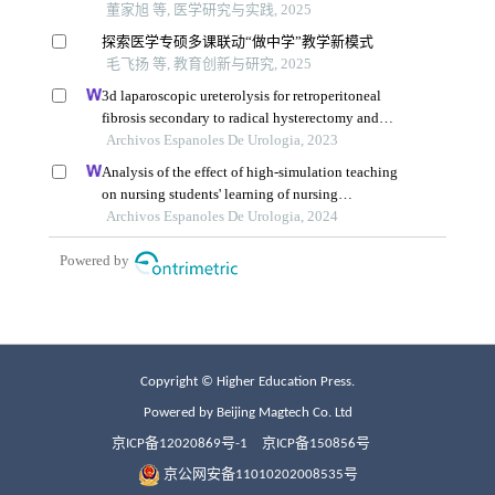
Copyright © Higher Education Press.
Powered by Beijing Magtech Co. Ltd
京ICP备12020869号-1
京ICP备150856号
京公网安备11010202008535号