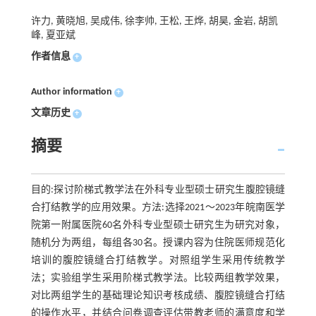
许力, 黄晓旭, 吴成伟, 徐李帅, 王松, 王烨, 胡昊, 金岩, 胡凯
峰, 夏亚斌
作者信息
+
Author information
+
文章历史
+
摘要
目的:探讨阶梯式教学法在外科专业型硕士研究生腹腔镜缝
合打结教学的应用效果。方法:选择2021～2023年皖南医学
院第一附属医院60名外科专业型硕士研究生为研究对象，
随机分为两组，每组各30名。授课内容为住院医师规范化
培训的腹腔镜缝合打结教学。对照组学生采用传统教学
法；实验组学生采用阶梯式教学法。比较两组教学效果，
对比两组学生的基础理论知识考核成绩、腹腔镜缝合打结
的操作水平，并结合问卷调查评估带教老师的满意度和学