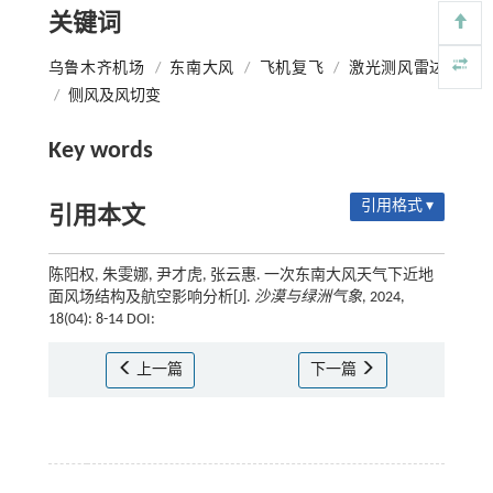
关键词
乌鲁木齐机场
/
东南大风
/
飞机复飞
/
激光测风雷达
/
侧风及风切变
Key words
引用格式 ▾
引用本文
陈阳权, 朱雯娜, 尹才虎, 张云惠. 一次东南大风天气下近地
面风场结构及航空影响分析[J].
沙漠与绿洲气象
, 2024,
18(04): 8-14 DOI:
上一篇
下一篇