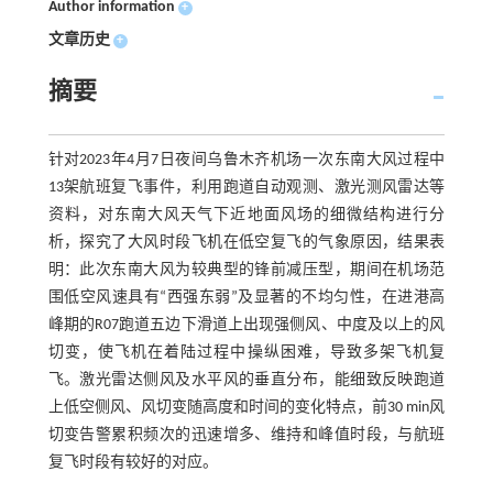
Author information
+
文章历史
+
摘要
针对2023年4月7日夜间乌鲁木齐机场一次东南大风过程中
13架航班复飞事件，利用跑道自动观测、激光测风雷达等
资料，对东南大风天气下近地面风场的细微结构进行分
析，探究了大风时段飞机在低空复飞的气象原因，结果表
明：此次东南大风为较典型的锋前减压型，期间在机场范
围低空风速具有“西强东弱”及显著的不均匀性，在进港高
峰期的R07跑道五边下滑道上出现强侧风、中度及以上的风
切变，使飞机在着陆过程中操纵困难，导致多架飞机复
飞。激光雷达侧风及水平风的垂直分布，能细致反映跑道
上低空侧风、风切变随高度和时间的变化特点，前30 min风
切变告警累积频次的迅速增多、维持和峰值时段，与航班
复飞时段有较好的对应。