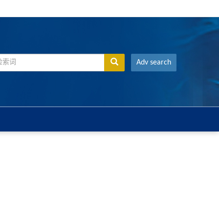
Adv search