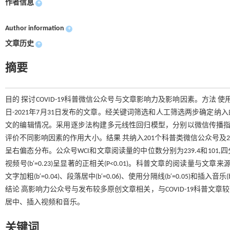
作者信息
+
Author information
+
文章历史
+
摘要
目的 探讨COVID-19科普微信公众号与文章影响力及影响因素。方法 使用基于P
日-2021年7月31日发布的文章。经关键词筛选和人工筛选两步确定纳
文的编辑情况。采用逐步法构建多元线性回归模型，分别以微信传播指数(Wechat
评价不同影响因素的作用大小。结果 共纳入201个科普类微信公众号及2217
呈右偏态分布。公众号WCI和文章阅读量的中位数分别为239.4和101,四分位
视频号(b′=0.23)呈显著的正相关(P<0.01)。科普文章的阅读量与文章来源公众号
文字加粗(b′=0.04)、段落居中(b′=0.06)、使用分隔线(b′=0.05)和插入音乐(b
结论 高影响力公众号与发布较多原创文章相关，与COVID-19科普
居中、插入视频和音乐。
关键词