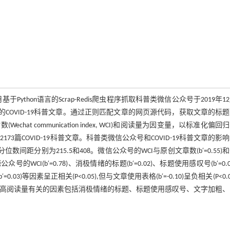
ython语言的Scrap-Redis爬虫程序抓取科普类微信公众号于2019年12
入的COVID-19科普文章。通过正则匹配文章的网页源代码，获取文章的标
 communication index, WCI)和阅读量为因变量，以标准化偏回
3篇COVID-19科普文章。科普类微信公众号和COVID-19科普文章的影
数间距分别为215.5和408。微信公众号的WCI与原创文章数(b′=0.55)
的WCI(b′=0.78)、消极情绪的标题(b′=0.02)、标题使用感叹号(b′=0.0
′=0.03)等因素呈正相关(P<0.05),但与文章使用表格(b′=-0.10)呈负相关(P<0.
文章较高阅读量有关的因素包括消极情绪的标题、标题使用感叹号、文字加粗