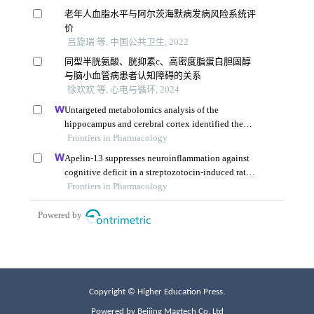
Copyright © Higher Education Press.
Powered by Beijing Magtech Co. Ltd