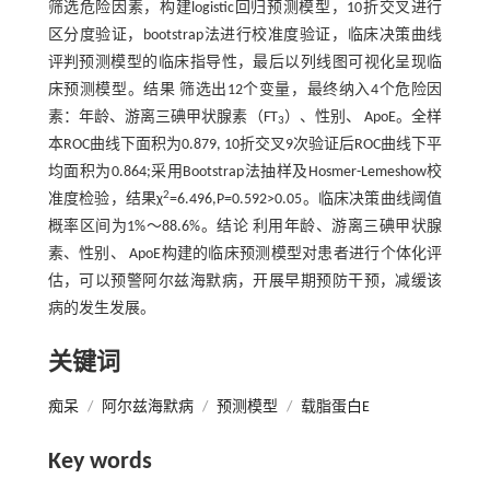
筛选危险因素，构建logistic回归预测模型，10折交叉进行
区分度验证，bootstrap法进行校准度验证，临床决策曲线
评判预测模型的临床指导性，最后以列线图可视化呈现临
床预测模型。结果 筛选出12个变量，最终纳入4个危险因
素：年龄、游离三碘甲状腺素（FT
）、性别、 ApoE。全样
3
本ROC曲线下面积为0.879, 10折交叉9次验证后ROC曲线下平
均面积为0.864;采用Bootstrap法抽样及Hosmer-Lemeshow校
2
准度检验，结果χ
=6.496,P=0.592>0.05。临床决策曲线阈值
概率区间为1%～88.6%。结论 利用年龄、游离三碘甲状腺
素、性别、 ApoE构建的临床预测模型对患者进行个体化评
估，可以预警阿尔兹海默病，开展早期预防干预，减缓该
病的发生发展。
关键词
痴呆
/
阿尔兹海默病
/
预测模型
/
载脂蛋白E
Key words