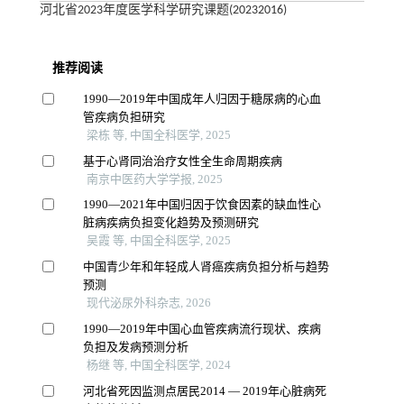
河北省2023年度医学科学研究课题(20232016)