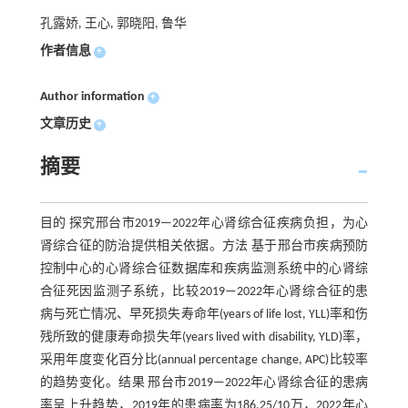
孔露娇, 王心, 郭晓阳, 鲁华
作者信息
+
Author information
+
文章历史
+
摘要
目的 探究邢台市2019—2022年心肾综合征疾病负担，为心
肾综合征的防治提供相关依据。方法 基于邢台市疾病预防
控制中心的心肾综合征数据库和疾病监测系统中的心肾综
合征死因监测子系统，比较2019—2022年心肾综合征的患
病与死亡情况、早死损失寿命年(years of life lost, YLL)率和伤
残所致的健康寿命损失年(years lived with disability, YLD)率，
采用年度变化百分比(annual percentage change, APC)比较率
的趋势变化。结果 邢台市2019—2022年心肾综合征的患病
率呈上升趋势，2019年的患病率为186.25/10万，2022年心