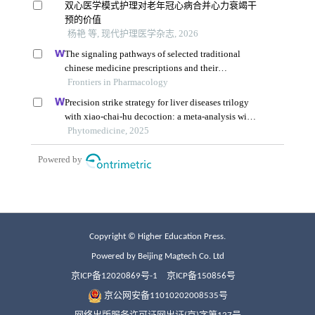
Copyright © Higher Education Press.
Powered by Beijing Magtech Co. Ltd
京ICP备12020869号-1
京ICP备150856号
京公网安备11010202008535号