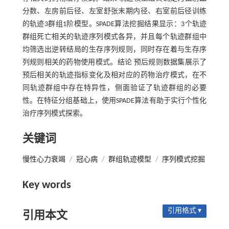
分数、左房前后径、左室舒张末期内径、右室前后径训练
的轨迹3群组1阶模型。SPADE算法挖掘结果显示：3个轨迹
群组死亡相关的轨迹序列模式各异，并且每个轨迹群组中
均筛选出逆转结局的生存序列规则，同时存在着与生存序
列规则相关的药物使用模式。结论 预后规则数据集展示了
预后相关的轨迹指标变化及相对应的药物治疗模式，在不
同轨迹群组中存在特异性，侧面验证了轨迹群组的必要
性。在特征分组基础上，使用SPADE算法有助于实行个性化
治疗序列模式探索。
关键词
慢性心力衰竭
/
冠心病
/
群组轨迹模型
/
序列模式挖掘
Key words
引用格式 ▾
引用本文