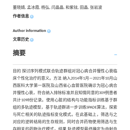
董晓婧, 孟冰霞, 杨弘, 闫晶晶, 和紫铉, 田晶, 张岩波
作者信息
+
Author information
+
文章历史
+
摘要
目的 探讨序列模式联合轨迹群组对冠心病合并慢性心衰临
床个性化治疗的意义。方法 纳入2014年1月—2021年10月山
西医科大学第一医院及山西省心血管医院确诊为冠心病合
并慢性心衰，符合纳入排除标准并且知情同意的309例患者
共计1098份记录。使用心脏的结构与功能指标训练基于群
组的多轨迹模型，基于轨迹群进一步训练SPADE算法，探索
与死亡相关的轨迹指标变化模式。在此基础上，筛选与之
对应的逆转结局的生存规则，同时合并药物使用筛选与生
存相关的药物治疗模式。结果 轨迹模型最终确定为由射血