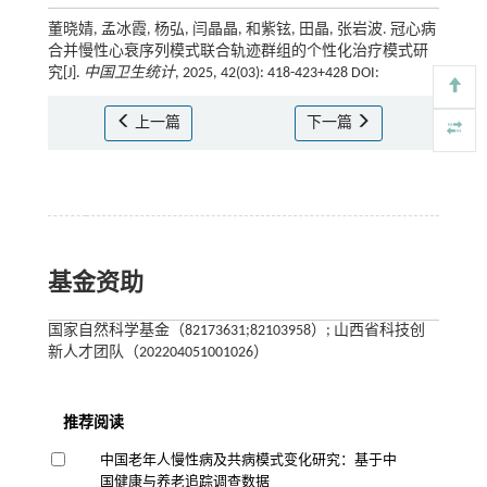
董晓婧, 孟冰霞, 杨弘, 闫晶晶, 和紫铉, 田晶, 张岩波. 冠心病
合并慢性心衰序列模式联合轨迹群组的个性化治疗模式研
究[J].
中国卫生统计
, 2025, 42(03): 418-423+428 DOI:
上一篇
下一篇
基金资助
国家自然科学基金（82173631;82103958）; 山西省科技创
新人才团队（202204051001026）