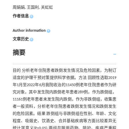
周娟娟, 王国利, 关虹虹
作者信息
+
Author information
+
文章历史
+
摘要
目的 分析老年住院患者跌倒发生情况及危险因素，为制订
适宜的护理干预对策提供科学依据。方法 回顾性选取2019
年1月至2022年6月我院收治的11450例老年住院患者作为研
究对象，其中发生院内跌倒老年患者289例，作为跌倒组，
11161例老年患者未发生院内跌倒，作为非跌倒组，收集患
者一般资料，分析老年住院患者跌倒发生情况和跌倒发生
的危险因素。结果 跌倒组与非跌倒组在性别、年龄、文化
程度、吸烟史、饮酒史、合并基础疾病等方面比较差异无
统计学意义(P>0.05),两组在服用药物、陪护、疾病严重程