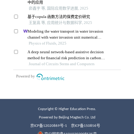
Copyright © Higher Education Press.
Powered by Beijing Magtech Co. Ltd
京ICP备12020869号-1
京ICP备150856号