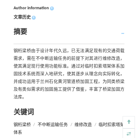
Author information
+
文章历史
+
摘要
钢桁梁桥由于设计年代久远，已无法满足现有的交通荷载
需求，需在不中断运输任务的前提下对其进行维修改造，
使其满足现行使用功能标准。通过对临时扣索塔架体系加
固技术系统而深入地研究，使其逐步从理念向实际转化，
并成功运用于兰州石化黄河管道桥加固工程，为同类桥梁
及有类似需求的加固施工提供了借鉴，丰富了桥梁加固方
法库。
关键词
钢桁梁桥
/
不中断运输任务
/
维修改造
/
临时扣索塔架
体系