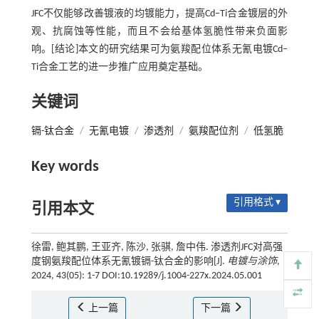
JFC不仅能够改善镀液的均镀能力，提高Cd–Ti合金镀层的外
观、抗腐蚀等性能，而且不会给基体氢脆性带来负面影
响。[结论]本文的研究结果可为氨羧配位体系无氰电镀Cd–
Ti合金工艺的进一步推广应用奠定基础。
关键词
镉-钛合金
/
无氰电镀
/
渗透剂
/
氨羧配位剂
/
低氢脆
Key words
引用格式 ▾
引用本文
徐雷, 鲍其鹏, 王亚齐, 陈沙, 张骐, 詹中伟. 渗透剂JFC对高强
度钢氨羧配位体系无氰镀镉-钛合金的影响[J].
电镀与涂饰
,
2024, 43(05): 1-7 DOI:10.19289/j.1004-227x.2024.05.001
上一篇
下一篇