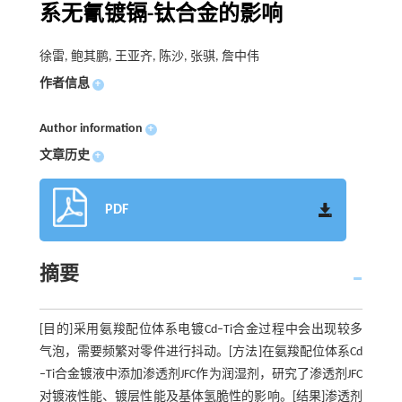
系无氰镀镉-钛合金的影响
徐雷, 鲍其鹏, 王亚齐, 陈沙, 张骐, 詹中伟
作者信息
+
Author information
+
文章历史
+
PDF
摘要
[目的]采用氨羧配位体系电镀Cd–Ti合金过程中会出现较多
气泡，需要频繁对零件进行抖动。[方法]在氨羧配位体系Cd
–Ti合金镀液中添加渗透剂JFC作为润湿剂，研究了渗透剂JFC
对镀液性能、镀层性能及基体氢脆性的影响。[结果]渗透剂