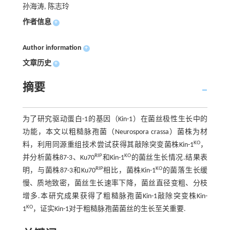
孙海涛, 陈志玲
作者信息
+
Author information
+
文章历史
+
摘要
为了研究驱动蛋白-1的基因（Kin-1）在菌丝极性生长中的
功能，本文以粗糙脉孢菌（Neurospora crassa）菌株为材
KO
料，利用同源重组技术尝试获得其敲除突变菌株Kin-1
，
RIP
KO
并分析菌株87-3、Ku70
和Kin-1
的菌丝生长情况.结果表
RIP
KO
明，与菌株87-3和Ku70
相比，菌株Kin-1
的菌落生长缓
慢、质地致密，菌丝生长速率下降，菌丝直径变粗、分枝
增多.本研究成果获得了粗糙脉孢菌Kin-1敲除突变株Kin-
KO
1
，证实Kin-1对于粗糙脉孢菌菌丝的生长至关重要.