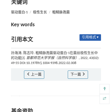
关键词
驱动蛋白-1
/
极性生长
/
粗糙脉孢菌
Key words
引用格式 ▾
引用本文
孙海涛, 陈志玲. 粗糙脉孢菌驱动蛋白-1在菌丝极性生长中
的功能[J].
首都师范大学学报（自然科学版）
, 2022, 43(02):
49-55 DOI:10.19789/j.1004-9398.2022.02.008
上一篇
下一篇
基金资助