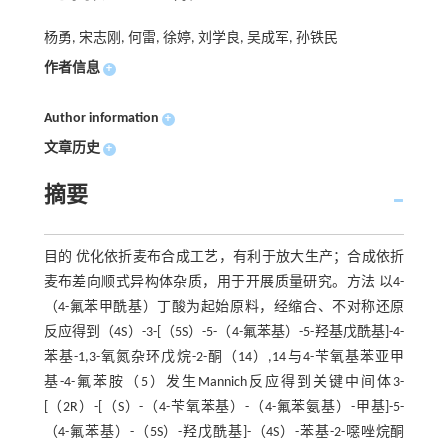
杨勇, 宋志刚, 何雷, 徐婷, 刘学良, 吴成军, 孙铁民
作者信息
+
Author information
+
文章历史
+
摘要
目的 优化依折麦布合成工艺，有利于放大生产；合成依折
麦布差向顺式异构体杂质，用于开展质量研究。方法 以4-
（4-氟苯甲酰基）丁酸为起始原料，经缩合、不对称还原
反应得到（4S）-3-[（5S）-5-（4-氟苯基）-5-羟基戊酰基]-4-
苯基-1,3-氧氮杂环戊烷-2-酮（14）,14与4-苄氧基苯亚甲
基-4-氟苯胺（5）发生Mannich反应得到关键中间体3-
[（2R）-[（S）-（4-苄氧苯基）-（4-氟苯氨基）-甲基]-5-
（4-氟苯基）-（5S）-羟戊酰基]-（4S）-苯基-2-噁唑烷酮