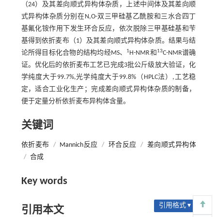
（24）及其差向顺式异构体杂质，上述中间体及其差向顺
式异构体杂质分别在N,O-双三甲硅基乙酰胺和三水合四丁
基氟化铵作用下发生环合反应，依次脱除三甲基硅基和苄
基得到依折麦布（1）及其差向顺式异构体杂质。结果与结
1
13
论所得目标化合物的结构均经MS、
H-NMR和
C-NMR谱确
证。优化后的依折麦布工艺已完成3批公斤级放大验证，化
学纯度大于99.7%,光学纯度大于99.8%（HPLC法）,工艺稳
定，适合工业化生产；完成差向顺式异构体杂质的制备，
便于定量分析依折麦布异构体含量。
关键词
依折麦布
/
Mannich反应
/
环合反应
/
差向顺式异构体
/
合成
Key words
引用格式 ▾
引用本文