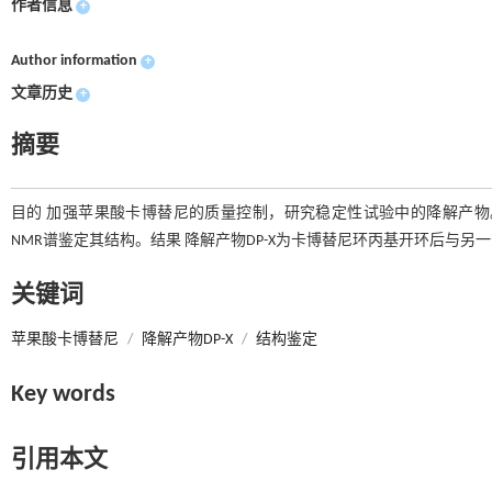
作者信息
+
Author information
+
文章历史
+
摘要
目的 加强苹果酸卡博替尼的质量控制，研究稳定性试验中的降解产物。方
NMR谱鉴定其结构。结果 降解产物DP-X为卡博替尼环丙基开环后与
关键词
苹果酸卡博替尼
/
降解产物DP-X
/
结构鉴定
Key words
引用本文