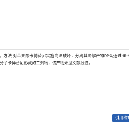
法 对苹果酸卡博替尼实施高温破坏，分离其降解产物DP-X,通过HR-
另一分子卡博替尼形成的二聚物，该产物未见文献报道。
引用格式