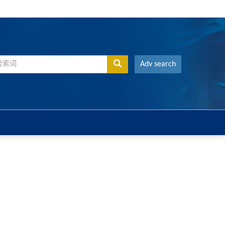
Adv search