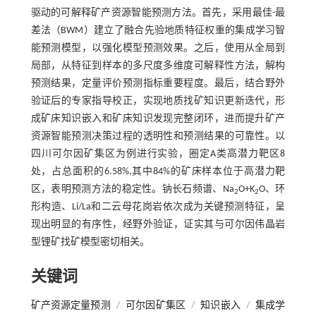
驱动的可解释矿产资源智能预测方法。首先，采用最佳-最
差法（BWM）建立了融合先验地质特征权重的集成学习智
能预测模型，以强化模型预测效果。之后，使用从全局到
局部，从特征到样本的多尺度多维度可解释性方法，解构
预测结果，定量评价预测指标重要程度。最后，结合野外
验证后的专家指导校正，实现地质找矿知识更新迭代，形
成矿床知识嵌入和矿床知识发现完整闭环，进而提升矿产
资源智能预测决策过程的透明性和预测结果的可靠性。以
四川可尔因矿集区为例进行实验，圈定A类高潜力靶区8
处，占总面积的6.58%,其中84%的矿床样本位于高潜力靶
区，表明预测方法的稳定性。钠长石频谱、Na
O+K
O、环
2
2
形构造、Li/La和二云母花岗岩依次成为关键预测特征，呈
现出明显的有序性，经野外验证，证实其与可尔因伟晶岩
型锂矿找矿模型密切相关。
关键词
矿产资源定量预测
/
可尔因矿集区
/
知识嵌入
/
集成学