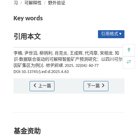
习
/
可解释性
/
野外验证
Key words
引用格式 ▾
引用本文
李楠, 尹世滔, 柳炳利, 肖克炎, 王成辉, 代鸿章, 宋相龙. 知
识-数据联合驱动的可解释智能矿产预测研究：以四川可尔
因矿集区为例[J].
地学前缘
, 2025, 32(04): 60-77
DOI:10.13745/j.esf.sf.2025.4.63
上一篇
下一篇
基金资助