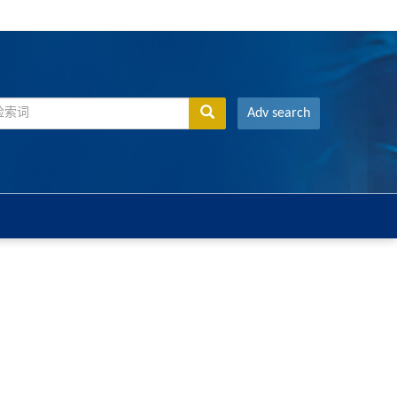
Adv search