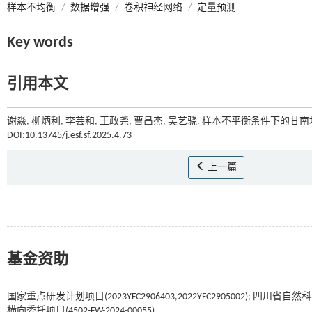
样本不均衡
/
数据增强
/
卷积神经网络
/
定量预测
Key words
引用本文
谢淼, 柳炳利, 李芸和, 王政尧, 曹昌杰, 吴艺骁. 样本不平衡条件下的甘
DOI:10.13745/j.esf.sf.2025.4.73
上一篇
基金资助
国家重点研发计划项目(2023YFC2906403,2022YFC2905002); 四川省自然
横向委托项目(4502-FW-2024-00055)