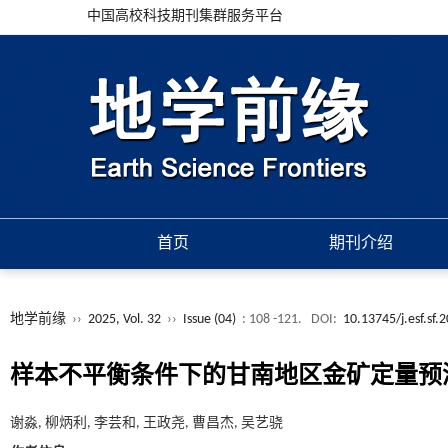
中国高校科技期刊集群服务平台
首页
期刊介绍
地学前缘
››
2025, Vol. 32
››
Issue (04)
: 108 -121.
DOI:
10.13745/j.esf.sf.
样本不平衡条件下的甘南地区金矿定量预
谢淼, 柳炳利, 李芸和, 王政尧, 曹昌杰, 吴艺骁