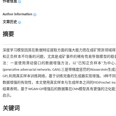
作者信息
+
Author information
+
文章历史
+
摘要
深度学习模型因其在数据特征提取方面的强大能力而在成矿预测领域得
和正负样本不均衡的问题，尤其是成矿事件的稀有性易导致模型的稳
法：一是使用滑动窗口的数据增强方法，以“已知正负样本”为中
(generative adversarial networks, GAN);三是带梯度惩罚的Wasserstein生成对抗网络(
GP),利用真实样本训练网络，基于训练完备的生成器实现增强。3种
数据增强的有效性，本文使用真实样本与生成样本之间的FID(Frechet inception di
结果表明，基于WGAN-GP增强后的数据集在CNN模型具有更强的泛
启示。
关键词