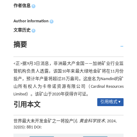
作者信息
+
Author information
+
文章历史
+
摘要
<正>据9月3日消息，非洲最大产金国——加纳矿业行业监
管机构负责人透露，该国10年来最大绿地金矿将在11月份
投产，预计年产量将超过35万盎司。这座名为Namdini的矿
山所有权人为卡帝诺资源有限公司（Cardinal Resources
Limited）。该矿山于2020年获得许可证。
引用格式 ▾
引用本文
世界最大未开发金矿之一将投产[J].
黄金科学技术
, 2024,
32(05): 881 DOI: