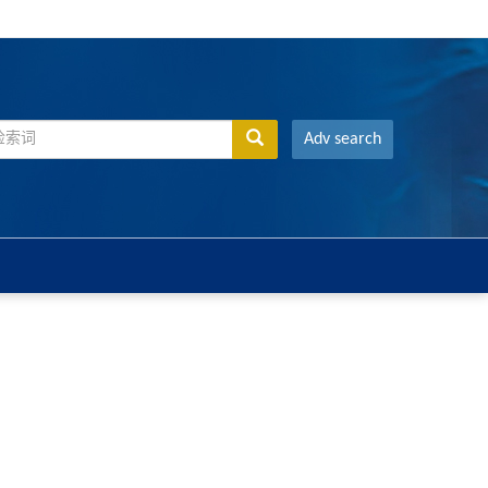
Adv search