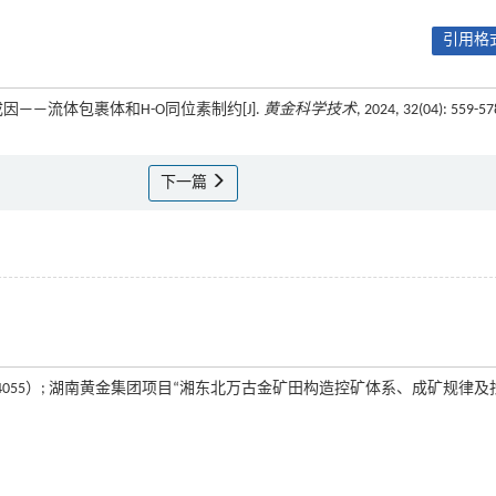
引用格式
成因——流体包裹体和H-O同位素制约[J].
黄金科学技术
, 2024, 32(04): 559-57
下一篇
4055）; 湖南黄金集团项目“湘东北万古金矿田构造控矿体系、成矿规律及