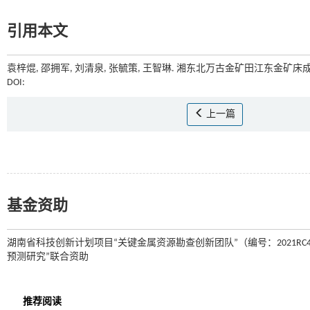
引用本文
袁梓焜, 邵拥军, 刘清泉, 张毓策, 王智琳. 湘东北万古金矿田江东金矿床
DOI:
上一篇
基金资助
湖南省科技创新计划项目“关键金属资源勘查创新团队”（编号：2021RC
预测研究”联合资助