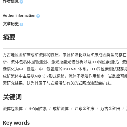
作者信息
+
Author information
+
文章历史
+
摘要
万古地区金矿床成矿流体的性质、来源和演化以及矿床成因类型尚存在争
析、流体包裹体显微测温、激光拉曼光谱分析以及H-O同位素测试。流体包
渐演化为中—低温、中—低盐度的H2O-NaCl体系。H-O同位素测
成矿流体中主要以Au(HS)-2形式运移，流体不混溶作用和水—岩反应
素研究结果，认为其属于与岩浆活动有关的岩浆热液型金矿床。
关键词
流体包裹体
/
H-O同位素
/
成矿流体
/
江东金矿床
/
万古金矿田
/
Key words