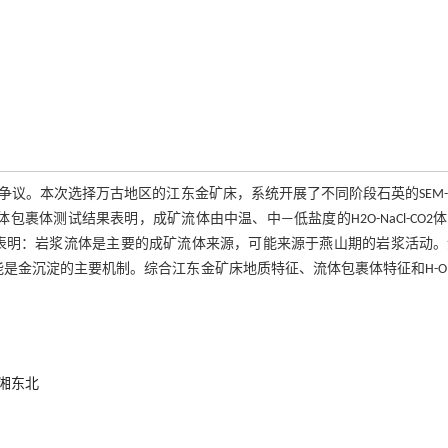
议。本次选择万古地区的江东金矿床，系统开展了不同阶段石英的SEM-
裹体测试结果表明，成矿流体由中温、中—低盐度的H2O-NaCl-CO2
试结果表明：岩浆流体是主要的成矿流体来源，可能来源于燕山期的岩浆活动
可能是金沉淀的主要机制。综合江东金矿床地质特征、流体包裹体特征和H-
湘东北