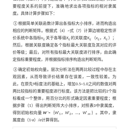
要程度关系的前提下，准确地求出各项指标的相对隶属
度。具体计算步骤如下：
①根据简单关联函数计算出各指标大小排序，进而构造出
相应的判断矩阵。根据式（4）~
式（7）
计算边坡稳定性评
价系统中各指标
v
关于各等级
X
的关联度
K
（
v
，
X
）；
ij
ij
ij
ij
ij
然后，根据关联度确定各个指标最大关联度及其对应的评
价等级；最后，对所有指标最大关联度进行排序，由此确
定指标重要程度，并根据指标排序构造出判断矩阵。
②确定初始权向量。层次分析法在两两比较过程中存在主
观因素，从而导致评价结果存在误差，一致性较差。为
此，在原先9标度法的基础上，增加0.5~1.0之间的数值对两
两比较指标的重要程度进行标度。该方法是把比较的2个指
标看成一个整体，用百分比的形式确定因素重要程度；根
据步骤（1）得出判断矩阵大小排序，对照
表3
中隶属度，
得到初始权向量
W
′=｛
W
'
，
W
'
，…，
W
'
｝。其中，隶
1
2
m
属度由（1-
a
）/
a
计算得到。