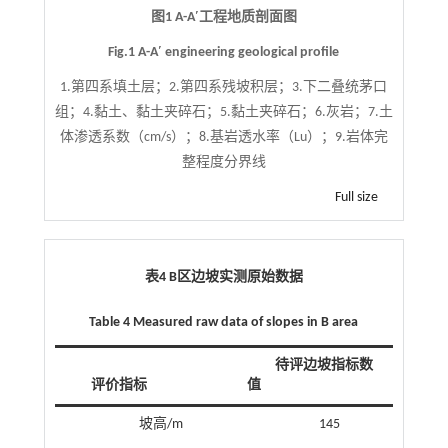
图1 A-A′工程地质剖面图
Fig.1 A-A′ engineering geological profile
1.第四系填土层；2.第四系残坡积层；3.下二叠统茅口
组；4.黏土、黏土夹碎石；5.黏土夹碎石；6.灰岩；7.土
体渗透系数（cm/s）；8.基岩透水率（Lu）；9.岩体完
整程度分界线
Full size
表4 B区边坡实测原始数据
Table 4 Measured raw data of slopes in B area
待评边坡指标数
评价指标
值
坡高/m
145