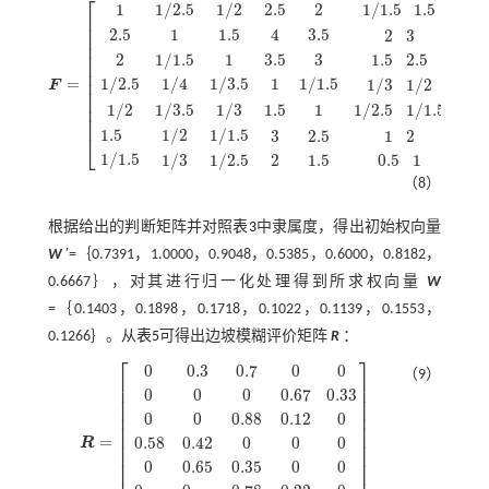
⎡
⎤
1
1
/
2.5
1
/
2
2.5
2
1
/
1.5
1.5
⎢
⎥
⎢
⎥
2.5
1
1.5
4
3.5
2
3
⎢
⎥
⎢
⎥
⎢
⎥
2
1
/
1.5
1
3.5
3
1.5
2.5
⎢
⎥
⎢
⎥
=
1
/
2.5
1
/
4
1
/
3.5
1
1
/
1.5
⎢
⎥
1
/
3
1
/
2
F
F
=
1
1
/
2.5
1
/
2
2.5
2
1
/
1.5
1.5
2.5
1
1.5
4
3.5
2
3
2
1
/
1.5
1
3.5
3
1.5
2.5
1
/
2.5
1
/
4
1
/
3.
⎢
⎥
⎢
⎥
1
/
2
1
/
3.5
1
/
3
1.5
1
1
/
2.5
1
/
1.5
⎢
⎥
⎢
⎥
1
/
2
1
/
1.5
1.5
3
2.5
1
2
⎣
⎦
1
/
1.5
1
/
3
1
/
2.5
2
1.5
0.5
1
（8）
根据给出的判断矩阵并对照
表3
中隶属度，得出初始权向量
W
′=｛0.7391，1.0000，0.9048，0.5385，0.6000，0.8182，
0.6667｝，对其进行归一化处理得到所求权向量
W
=｛0.1403，0.1898，0.1718，0.1022，0.1139，0.1553，
0.1266｝。从
表5
可得出边坡模糊评价矩阵
R
：
⎡
⎤
0
0.3
0.7
0
0
（9）
⎢
⎥
⎢
⎥
0
0
0
0.67
0.33
⎢
⎥
⎢
⎥
0
0
0.88
0.12
0
⎢
⎥
⎢
⎥
⎢
⎥
=
0.58
0.42
0
0
0
R
⎢
⎥
R
=
0
0.3
0.7
0
0
0
0
0
0.67
0.33
0
0
0.88
0.12
0
0.58
0.42
0
0
0
0
0.65
0.35
0
0
0
0
⎢
⎥
⎢
⎥
0
0.65
0.35
0
0