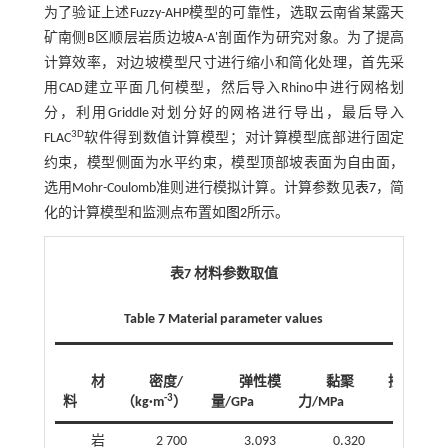
为了验证上述Fuzzy-AHP模型的可靠性，选取云南省某露天
矿南侧B区顺层岩质边坡A-A'剖面作为研究对象。为了提高
计算效率，对边坡模型尺寸进行缩小和简化处理，首先采
用CAD建立平面几何模型，然后导入Rhino中进行网格划
分，利用Griddle对划分好的网格进行导出，最后导入
3D
FLAC
软件得到数值计算模型；对计算模型底部进行固定
约束，模型侧面为水平约束，模型顶部坡表面为自由面，
选用Mohr-Coulomb准则进行模拟计算。计算参数见
表7
，简
化的计算模型和监测点布置如
图2
所示。
表7 材料参数取值
Table 7 Material parameter values
内摩
材
密度/
弹性模
黏聚
擦角/
-3
料
（kg·m
）
量/GPa
力/MPa
（°）
岩
2 700
3.093
0.320
38