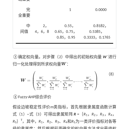
完
1
0.0000
全重要
中
2，
0.55，
0.8182，
间值
4，6，8
0.65，0.75，
0.5385，
0.85，0.95
0.3333，0.1765
③确定权向量。对步骤（2）中得出的初始权向量
W
'进行
归一化处理得到所求权向量
W
：
W
⎛
⎞
（8）
⎜
⎟
⎜
⎟
'
'
'
'
W
W
W
W
=
,
,
,
…
,
3
1
2
m
W
W
=
W
1
'
∑
i
=
1
m
W
i
'
,
W
2
'
∑
i
=
1
m
W
i
'
,
W
3
'
∑
i
=
1
m
W
i
'
,
…
,
W
m
'
∑
i
=
1
m
W
i
'
⎝
⎠
m
m
m
m
∑
∑
∑
∑
'
'
'
'
W
W
W
W
i
i
i
i
=
1
=
1
=
1
=
1
i
i
i
i
④Fuzzy-AHP综合评价
假设边坡稳定性评价
m
类指标，首先根据隶属度函数计算
式（1）~
式（3）
可得出隶属矩阵
R
=｛
R
，
R
，
R
，
R
，
1
2
3
4
T
R
｝
，其中，
R
、
R
、
R
、
R
和
R
为一类评价指标对各等
5
1
2
3
4
5
级的隶属度；然后根据前面确定的权向量方法求出最终权