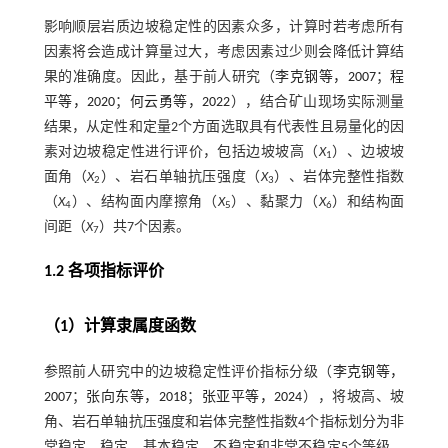
影响顺层岩质边坡稳定性的因素众多，计算时若考虑所有
因素将会造成计算量过大，考虑因素过少则会降低计算结
果的准确度。因此，基于前人研究（
李克钢等，2007
；
程
平等，2020
；
何云勇等，2022
），结合矿山现场实际测量
结果，从定性和定量2个方面选取具有代表性且易量化的因
素对边坡稳定性进行评价，包括边坡坡高（
X
）、边坡坡
1
面角（
X
）、岩石单轴抗压强度（
X
）、岩体完整性指数
2
3
（
X
）、结构面内摩擦角（
X
）、黏聚力（
X
）和结构面
4
5
6
间距（
X
）共7个因素。
7
1.2 各项指标评价
（1）计算隶属度函数
参照前人研究中的边坡稳定性评价指标分级（
李克钢等，
2007
；
张向东等，2018
；
张亚平等，2024
），将坡高、坡
角、岩石单轴抗压强度和岩体完整性指数4个指标划分为非
常稳定、稳定、基本稳定、不稳定和非常不稳定5个等级，