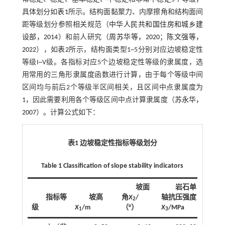
具体划分如
表1
所示。结构面黏聚力、内摩擦角和结构面间
距等级划分参照相关规范（
中华人民共和国住房和城乡建
设部，2014
）和前人研究（
周苏华等，2020
；
陈文强等，
2022
），如
表2
所示，结构面类型1~5分别对应边坡稳定性
等级I~V级。各指标对应5个边坡稳定性等级的隶属度，选
用常用的三角形隶属度函数进行计算，由于每个等级中间
区间均与前后2个等级半区间相关，且区间中点隶属度为
1，因此需要利用各个等级区间中点计算隶属度（
苏永华，
2007
）。计算公式如下：
表1 边坡稳定性指标等级划分
Table 1 Classification of slope stability indicators
坡面
岩石单
指标等
坡高
角
X
/
轴抗压强度
2
级
X
/m
（°）
X
/MPa
性指
1
3