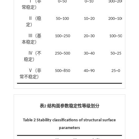
Ⅰ（非
0~50
0~10
300~200
常稳定）
Ⅱ（稳
50~100
10~20
200~100
0
定）
Ⅲ（基
100~250
20~30
100~50
0
本稳定）
Ⅳ（不
250~500
30~40
50~25
0
稳定）
Ⅴ（非
500~850
40~90
25~0
常不稳定）
表2 结构面参数稳定性等级划分
Table 2 Stability classifications of structural surface
parameters