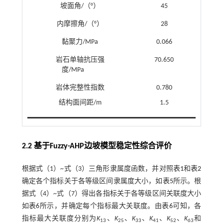
坡面角/（°）
45
内摩擦角/（°）
28
黏聚力/MPa
0.066
岩石单轴抗压强
70.650
度/MPa
岩体完整性指数
0.780
结构面间距/m
1.5
2.2 基于Fuzzy-AHP边坡模型稳定性综合评价
根据式（1）~
式（3）
三角形隶属度函数，并对照
表1
和
表2
确定各个指标关于各等级区间隶属度大小，如
表5
所示。根
据式（4）~
式（7）
得出各指标关于各等级区间关联度大小
如
表6
所示，并确定每个指标最大关联度。由
表6
可知，各
指标最大关联度分别为
K
、
K
、
K
、
K
、
K
、
K
和
13
25
33
41
52
63