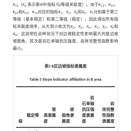
K
（
K
表示
表6
中
i
指标与
j
等级关联度）。由于
K
、
K
、
72
ij
13
33
K
和K
、K
对应的指标
X
、
X
、
X
和
X
、
X
分别属于第三
63
52
72
1
3
6
5
7
等级（基本稳定）和第二等级（稳定），因此得出所有指
标关联度排序，从大到小依次为
X
、
X
、
X
、
X
、X
、
X
和
2
3
6
1
7
5
X
。这说明在此种状况下对边坡稳定性影响最大的是边坡
4
坡面角，其次是岩石单轴抗压强度，岩体完整性指数影响
最小。
表5 B区边坡指标隶属度
Table 5 Slope indicator affiliation in B area
岩
石单轴
岩
坡
坡
抗压强
体完整
稳定等
高隶属
面角隶
度隶属
性指数
摩擦
级
度
属度
度
隶属度
隶属