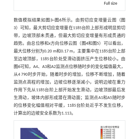
Full size
数值模拟结果如
图3
~
图6
所示。由剪切应变增量云图（
图
3
）可知，最大剪切应变增量在1185台阶上部形成明显剪切
带，边坡顶部未贯通，但最大剪切应变增量有形成贯通的
趋势。由总位移和
x
方向位移云图（
图4
和
图5
）可以看出，
最大位移分别为0.20 m和0.17 m，主要集中在1185台阶上部
至边坡顶部，1185台阶处受滑动面挤压产生位移较小。由
图6
可知，A4、A3和A2监测点位移随时步的变化幅值最大，
从4 790时步开始，随着时步的增加，位移不断增加，随着
监测点高程的增加，边坡位移逐渐减小，说明边坡在重力
作用下先从1185台阶上部开始发生滑动，边坡顶部最后发
生滑动，坡体内部形成潜在滑动面；监测点A1和A5随时步
的位移变化幅值相对平缓，1185台阶处近乎不发生位移，
计算出的边坡安全系数为1.113。