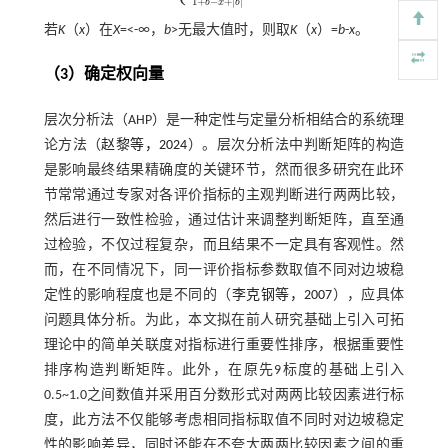
1
+
−
+
|
|
b
x
b
若
K
（
x
）在
X
=<-∞，
b
>无最大值时，则取
K
（
x
）=
b
-
x
。
（3）确定权向量
层次分析法（AHP）是一种定性与定量分析相结合的系统理
论方法（
赵黎等，2024
）。层次分析法中判断矩阵的构造
是影响最终结果精确度的关键环节，然而很多研究在此环
节常常通过专家对各评价指标的主观判断进行两两比较，
然后进行一致性检验，通过估计来调整判断矩阵，直至通
过检验，不仅过程复杂，而且结果不一定具有客观性。然
而，在不同情况下，同一评价指标参数取值不同对边坡稳
定性的影响程度也是不同的（
李克钢等，2007
），应具体
问题具体分析。为此，本文拟在前人研究基础上引入可拓
理论中的简单关联度对指标进行重要性排序，根据重要性
排序构造判断矩阵。此外，在原先9标度的基础上引入
0.5~1.0之间数值并采用百分数形式对两两比较因素进行标
度，此方法不仅能够考虑相同指标取值不同时对边坡稳定
性的影响差异，同时还能在不夸大两两比较因素之间的重