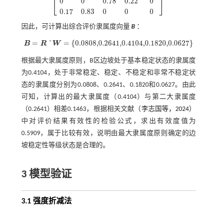
⎢
⎥
0
0
0.78
0.22
0
⎣
⎦
0.17
0.83
0
0
0
因此，可计算出综合评价隶属度向量
B
：
=
°
=
{
0.0808,0.2641,0.4104,0.1820,0.0627
}
B
R
W
B
=
R
°
W
=
{
0.0808,0.2641,0.4104,0.1820,0.0627
}
根据最大隶属度原则，B区边坡处于基本稳定状态的隶属度
为0.4104，处于非常稳定、稳定、不稳定和非常不稳定状
态的隶属度分别为0.0808、0.2641、0.1820和0.0627。由此
可知，计算出的最大隶属度（0.4104）与第二大隶属度
（0.2641）相差0.1463，根据相关文献（
李志国等，2024
）
中对评价结果有效性的检验公式，求出有效度值为
0.5909，属于比较有效，说明由最大隶属度原则确定的边
坡稳定性等级状态是合理的。
3 模型验证
3.1 强度折减法