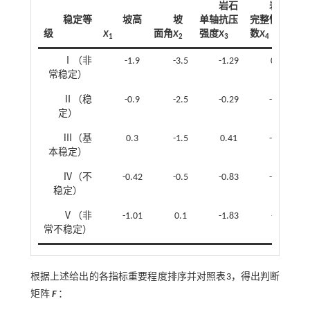
岩石
岩体
稳定等
坡高
坡
单轴抗压
完整性指
级
X
面角
X
强度
X
数
X
擦
1
2
3
4
Ⅰ（非
-1.9
-3.5
-1.29
0.12
常稳定）
Ⅱ（稳
-0.9
-2.5
-0.29
-0.15
定）
Ⅲ（基
0.3
-1.5
0.41
-1.15
本稳定）
Ⅳ（不
-0.42
-0.5
-0.83
-2.15
稳定）
Ⅴ（非
-1.01
0.1
-1.83
-4.2
常不稳定）
根据上述给出的各指标重要程度排序并对照
表3
，得出判断
矩阵
F
：