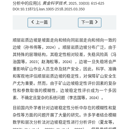
分析中的应用[J].
黄金科学技术
, 2025, 33(03): 615-625
DOI:10.11872/j.issn.1005-2518.2025.03.350
上一篇
下一篇
顺层岩质边坡是坡面走向和倾向同岩层走向和倾向一致的
边坡（
孙书伟等，2024
）。顺层岩质边坡分布广泛，由于
其特殊的层理结构，其稳定性相对较差，失稳风险高（
冯
治国等，2023
；
赵海松等，2024
），边坡一旦失稳将会严
重影响矿山作业人员生命及财产安全，因此，科学、准确
和客观地评估顺层岩质边坡的稳定性，对保障矿山安全生
产尤为重要。然而，由于矿山边坡稳定性评价因素的复杂
性和参数取值的模糊性，边坡稳定性评价成为一个多因
素、不确定且复杂的系统问题（
李志国等，2024
）。
目前国内外学者针对边坡稳定性分析中存在的模糊性和复
杂性等方面的问题开展了大量的研究。许多学者结合模糊
数学和层次分析法对边坡稳定性进行分析评价（
夏龙等，