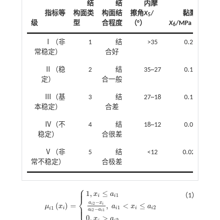
结
结
内摩
指标等
构面类
构面结
擦角
X
/
黏聚力
5
级
型
合程度
（°）
X
/MPa
6
Ⅰ（非
1
结
>35
0.25~0.15
常稳定）
合好
Ⅱ（稳
2
结
35~27
0.15~0.10
定）
合一般
Ⅲ（基
3
结
27~18
0.10~0.05
本稳定）
合差
Ⅳ（不
4
结
18~12
0.05~0.02
稳定）
合很差
Ⅴ（非
5
结
<12
0.02~0.002
常不稳定）
合极差
⎧
⎪
⎪
1
,
≤
x
a
（1）
1
i
i
⎨
−
a
x
(
)
=
,
<
≤
2
⎪
i
i
⎩
μ
x
a
x
a
⎪
μ
i
1
x
i
=
1
,
x
i
≤
a
i
1
a
i
2
-
x
i
a
i
2
-
a
i
1
,
a
i
1
<
x
i
≤
a
i
2
0
,
x
i
>
a
i
2
1
2
1
i
i
i
i
−
i
a
a
2
1
i
i
0
,
>
x
a