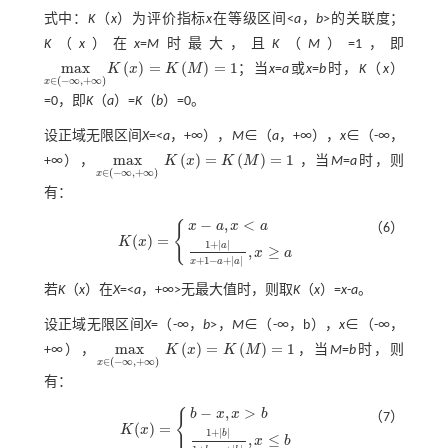
式中：
K
（
x
）为评价指标
x
在等级区间<
a
，
b
>的关联度；
K
（
x
）在
x
=
M
时最大，且
K
（
M
）=1，即
m
a
x
(
)
=
(
)
=
1
K
x
K
M
；当
x
=
a
或
x
=
b
时，
K
（
x
）
m
a
x
x
∈
(
-
∞
,
+
∞
)
K
x
=
K
M
=
1
∈
(
−
∞
,
+
∞
)
x
=0，即
K
（
a
）=
K
（
b
）=0。
设正域无限区间
X
=<
a
，+∞），
M
∈（
a
，+∞），
x
∈（-∞，
m
a
x
(
)
=
(
)
=
1
+∞），
K
x
K
M
，当
M
=
a
时，则
m
a
x
x
∈
(
-
∞
,
+
∞
)
K
x
=
K
M
=
1
∈
(
−
∞
,
+
∞
)
x
有：
−
,
<
x
a
x
a
{
（6）
(
)
=
K
x
K
(
x
)
=
x
-
a
,
x
<
a
1
+
a
x
+
1
-
a
+
a
,
x
≥
a
1
+
|
|
a
,
≥
x
a
+
1
−
+
|
|
x
a
a
若
K
（
x
）在
X
=<
a
，+∞>无最大值时，则取
K
（
x
）=
x
-
a
。
设正域无限区间
X
=（-∞，
b
>，
M
∈（-∞，b），
x
∈（-∞，
m
a
x
(
)
=
(
)
=
1
+∞），
K
x
K
M
，当
M
=
b
时，则
m
a
x
x
∈
(
-
∞
,
+
∞
)
K
x
=
K
M
=
1
∈
(
−
∞
,
+
∞
)
x
有：
−
,
>
b
x
x
b
{
（7）
(
)
=
K
x
K
(
x
)
=
b
-
x
,
x
>
b
1
+
b
1
+
b
-
x
+
b
,
x
≤
b
1
+
|
|
b
,
≤
x
b