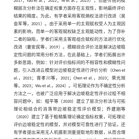
2017
；
Yao et al.，2022
；
Ye et al.，2023
），但是传统的模
糊层次分析法在确定权重方面存在主观性，影响最终评价
结果的精度。为此，有学者采用客观熵权法进行改进（
吴
会军等，2021
）。由于采用单一的主观赋权受人为主观因
素的影响，而单一的客观赋权缺乏主观能动性，为了弥补
二者的缺陷，学者们采用主客观组合赋权的方法进行优化
改进（
姜安民等，2019
）。模糊综合评价法是解决边坡稳
定性问题的常用分析方法，在此基础上，学者们拓展出许
多新思路，例如：针对评价指标间的不相容性和模糊性问
题，引入改进云模型对边坡稳定性进行评价分析（
Chen et
al.，2021
；
胥孝川等，2021
；
Chen et al.，2023
；
荣光旭
等，2023
；
Wu et al.，2024
）。可拓理论作为不确定性分析
方法之一，也被广泛应用于解决边坡稳定性评价过程不相
容问题中，如：
程平等（2020）
建立了层次分析法与可拓
理论相结合的消落带边坡稳定性评价模型；
乔建刚等
（2020）
建立了基于粗糙集理论确定指标权重，可拓理论
评价边坡稳定性的模型，并对模型可靠性进行了验证。还
有学者提出采用无人机摄影测量提取地形数据，从而合理