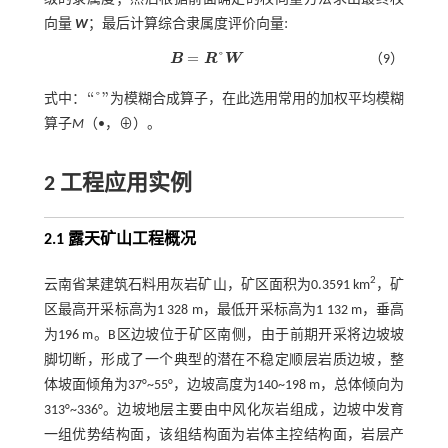
:
向量
W
；最后计算综合隶属度评价向量
:
=
°
B
R
W
（9）
B
=
R
°
W
“
°
”
式中：
为模糊合成算子，在此选用常用的加权平均模糊
“
°
”
算子
M
（•，⊕）。
2 工程应用实例
2.1 露天矿山工程概况
2
云南省某建筑石料用灰岩矿山，矿区面积为0.3591 km
，矿
区最高开采标高为1 328 m，最低开采标高为1 132 m，垂高
为196 m。B区边坡位于矿区南侧，由于前期开采将边坡坡
脚切断，形成了一个典型的潜在不稳定顺层岩质边坡，整
体坡面倾角为37°~55°，边坡高度为140~198 m，总体倾向为
313°~336°。边坡地层主要由中风化灰岩组成，边坡中发育
一组优势结构面，该组结构面为岩体主控结构面，岩层产