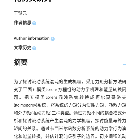
王贺元
作者信息
+
Author information
+
文章历史
+
摘要
为了探讨流动系统混沌的生成机理，采用力矩分析方法研
究了平面五模类Lorenz方程组的动力学机理和能量转换问
题。把五模类Lorenz混沌系统转换成柯尔莫哥洛夫
(Kolmogorov)系统，将系统的力矩分为惯性力矩，耗散力矩
和外力矩(驱动力矩)三种类型。通过力矩不同的耦合模式分
析和探讨流动系统产生混沌的力学机理，探讨能量与外力
矩间的关系。通过卡西米尔函数分析系统的动力学行为演
化和能量转换，并估计混沌吸引子的边界。初步阐释流动