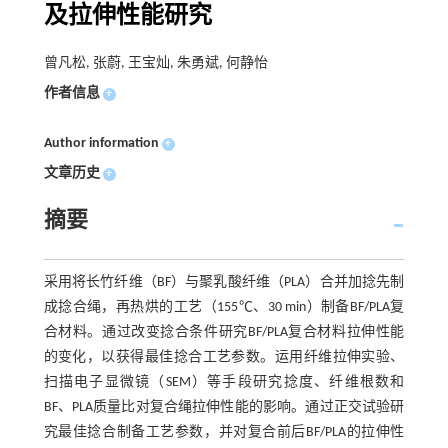
及拉伸性能研究
曾凡松, 张蔚, 王宝灿, 朱勇斌, 何静怡
作者信息
+
Author information
+
文章历史
+
摘要
采用将长竹纤维（BF）与聚乳酸纤维（PLA）合并加捻先制
成捻合绳，再热烘的工艺（155℃、30 min）制备BF/PLA复
合材料。通过改变捻合条件研究BF/PLA复合材料拉伸性能
的变化，以获得最佳捻合工艺参数。运用纤维拉伸实验、
扫描电子显微镜（SEM）等手段研究捻度、纤维根数和
BF、PLA质量比对复合绳拉伸性能的影响。通过正交试验研
究最佳捻合制备工艺参数，并对复合前后BF/PLA的拉伸性