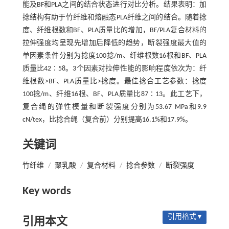
能及BF和PLA之间的结合状态进行对比分析。结果表明：加
捻结构有助于竹纤维和熔融态PLA纤维之间的结合。随着捻
度、纤维根数和BF、PLA质量比的增加，BF/PLA复合材料的
拉伸强度均呈现先增加后降低的趋势，断裂强度最大值的
单因素条件分别为捻度100捻/m、纤维根数16根和BF、PLA
质量比42∶58。3个因素对拉伸性能的影响程度依次为：纤
维根数>BF、PLA质量比>捻度。最佳捻合工艺参数：捻度
100捻/m、纤维16根、BF、PLA质量比87∶13。此工艺下，
复合绳的弹性模量和断裂强度分别为53.67 MPa和9.9
cN/tex，比捻合绳（复合前）分别提高16.1%和17.9%。
关键词
竹纤维
/
聚乳酸
/
复合材料
/
捻合参数
/
断裂强度
Key words
引用格式 ▾
引用本文