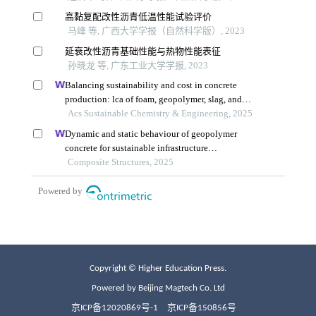
Copyright © Higher Education Press.
Powered by Beijing Magtech Co. Ltd
京ICP备12020869号-1
京ICP备150856号