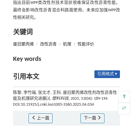
指出目前WPP类改性剂技术现状很难保证改性沥青性能，
最终会影响改性沥青混合料路面使用，未来应加强WPP改
性相关研究。
关键词
废旧聚丙烯
/
改性沥青
/
机理
/
性能评价
Key words
引用格式 ▾
引用本文
陈黎, 李竹端, 张文才, 王科. 废旧聚丙烯改性剂改性沥青性
能及机理研究进展[J].
塑料科技
, 2025, 53(04): 189-194
DOI:10.15925/j.cnki.issn1005-3360.2025.04.034
上一篇
下一篇