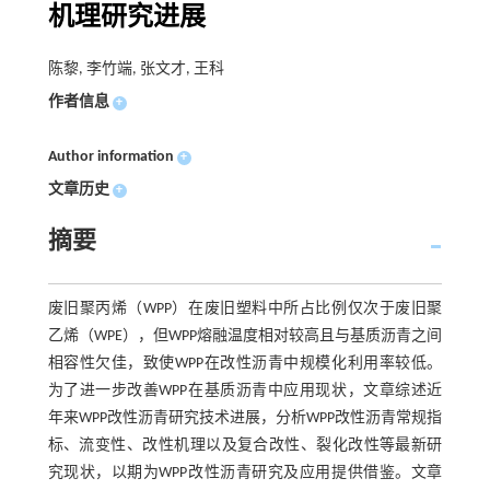
机理研究进展
陈黎, 李竹端, 张文才, 王科
作者信息
+
Author information
+
文章历史
+
摘要
废旧聚丙烯（WPP）在废旧塑料中所占比例仅次于废旧聚
乙烯（WPE），但WPP熔融温度相对较高且与基质沥青之间
相容性欠佳，致使WPP在改性沥青中规模化利用率较低。
为了进一步改善WPP在基质沥青中应用现状，文章综述近
年来WPP改性沥青研究技术进展，分析WPP改性沥青常规指
标、流变性、改性机理以及复合改性、裂化改性等最新研
究现状，以期为WPP改性沥青研究及应用提供借鉴。文章