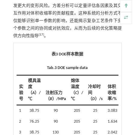
发更大的变形风险。方差分析可以定量评估各因素及其交
互作用对体积收缩率的贡献程度。这种系统的分析方式不
仅能够识别单一参数的影响，还能揭示复杂工艺条件下多
个参数之间的协同或对抗效应，从而为后续的优化策略提
[
17
]
供方向性指导
。
表3 DOE样本数据
Tab.3 DOE sample data
模具温
熔体
实
度
温度
冷却时
体积
验
（
A
）/
注射压力
（
C
）/
间
收缩
号
℃
（
B
）/MPa
℃
（
D
）/s
率/%
1
38.75
90
205
25
3.083
2
76.25
90
205
25
1.634
3
38.75
130
205
25
2.042