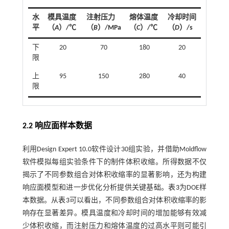
水
模具温度
注射压力
熔体温度
冷却时间
平
（
A
）/℃
（
B
）/MPa
（
C
）/℃
（
D
）/s
下
20
70
180
20
限
上
95
150
280
40
限
2.2 响应面样本数据
利用Design Expert 10.0软件设计30组实验，并借助Moldflow
软件模拟每组实验条件下的制件体积收缩。所得数据不仅
揭示了不同参数组合对体积收缩率的显著影响，还为构建
响应面模型和进一步优化分析提供关键基础。
表3
为DOE样
本数据。从
表3
可以看出，不同参数组合对体积收缩率的影
响存在显著差异。模具温度和冷却时间的增加能够有效减
少体积收缩，而注射压力和熔体温度的过高水平则可能引