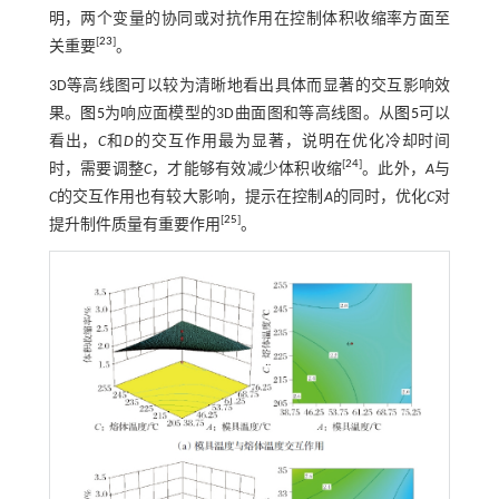
明，两个变量的协同或对抗作用在控制体积收缩率方面至
[
23
]
关重要
。
3D等高线图可以较为清晰地看出具体而显著的交互影响效
果。
图5
为响应面模型的3D曲面图和等高线图。从
图5
可以
看出，
C
和
D
的交互作用最为显著，说明在优化冷却时间
[
24
]
时，需要调整
C
，才能够有效减少体积收缩
。此外，
A
与
C
的交互作用也有较大影响，提示在控制
A
的同时，优化
C
对
[
25
]
提升制件质量有重要作用
。