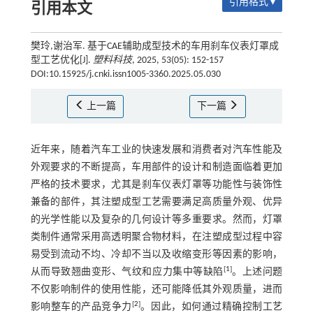
引用格式 ▾
引用本文
樊玲,谢治军. 基于CAE辅助成型技术的车用刹车仪表灯罩成
型工艺优化[J].
塑料科技
, 2025, 53(05): 152-157
DOI:10.15925/j.cnki.issn1005-3360.2025.05.030
上一篇
下一篇
近年来，随着汽车工业的快速发展和消费者对汽车性能及
外观要求的不断提高，车用部件的设计和制造面临着更加
严格的技术要求，尤其是刹车仪表灯罩等功能性与装饰性
兼备的部件，其注塑成型工艺需要满足高质量外观、优异
的光学性能以及复杂的几何设计等多重要求。然而，灯罩
类制件通常采用高透明聚合物材料，在注塑成型过程中容
易受到流动不均、冷却不当以及收缩变形等因素的影响，
[
1
]
从而导致翘曲变形、气纹和应力集中等缺陷
。上述问题
不仅影响制件的使用性能，还可能降低其外观质量，进而
[
2
]
影响整车的产品竞争力
。因此，如何通过精确控制工艺