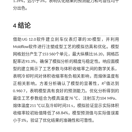
1.39%，远小于3%，表明优化结果的预测能力和可靠性均十
分出色。
4 结论
借助UG 12.0软件建立刹车仪表灯罩的3D模型，并利用
Moldflow软件进行注塑成型工艺的模拟仿真和优化。模型
网格划分产生了153 560个单元，最大纵横比16.20，网格匹
配率达93.3%，确保了模拟分析的精度与稳定性。响应面模
型的建立揭示了工艺参数与体积收缩率之间的数学关系，
表明冷却时间对体积收缩率有负相关影响，而熔体温度有
2
正相关影响。方差分析确认了模型的显著性，
R
值达到
0.960 7，表明模型具有良好的预测能力。优化分析得到的
最佳工艺参数组合为模具温度76 ℃、注射压力104 MPa、
熔体温度211 ℃以及冷却时间31 s，模拟验证显示实际体积
收缩率较初始值降低了68.84%，模型预测值与实际值误差
小于3%，验证了优化结果的准确性和可靠性。