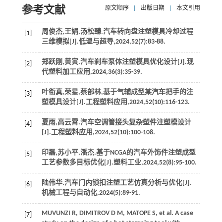
参考文献
原文顺序
|
出版日期
|
本文引用
周俊杰,王娟,汤松臻.汽车转向盘注塑模具冷却过程
[1]
三维模拟[J].
低温与超导
,
2024
,
52
(7):83-88.
郑跃刚,黄寅.汽车刹车泵体注塑模具优化设计[J].
现
[2]
代塑料加工应用
,
2024
,
36
(3):35-39.
叶衔真,荣星,蔡部林,基于气辅成型某汽车把手的注
[3]
塑模具设计[J].
工程塑料应用
,
2024
,
52
(10):116-123.
夏雨,高云霄.汽车空调管接头复杂塑件注塑模设计
[4]
[J].
工程塑料应用
,
2024
,
52
(10):100-108.
印磊,苏小平,潘杰.基于NCGA的汽车外饰件注塑成型
[5]
工艺参数多目标优化[J].
塑料工业
,
2024
,
52
(8):95-100.
陆伟华.汽车门内锁扣注塑工艺仿真分析与优化[J].
[6]
机械工程与自动化
,
2024
(5):89-91.
MUVUNZI
R
,
DIMITROV
D M
,
MATOPE
S
, et al. A case
[7]