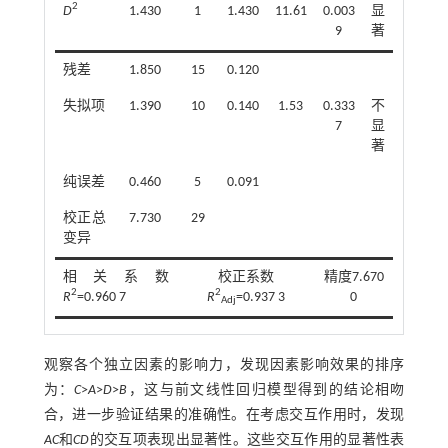
2
D
1.430
1
1.430
11.61
0.003
显
9
著
残差
1.850
15
0.120
失拟项
1.390
10
0.140
1.53
0.333
不
7
显
著
纯误差
0.460
5
0.091
校正总
7.730
29
变异
相关系数
校正系数
精度7.670
2
2
R
=0.960 7
R
=0.937 3
0
Adj
观察各个独立因素的影响力，发现因素影响效果的排序
为：
C
>
A
>
D
>
B
，这与前文线性回归模型得到的结论相吻
合，进一步验证结果的准确性。在考虑交互作用时，发现
AC
和
CD
的交互项表现出显著性。这些交互作用的显著性表