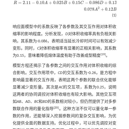
=
2.11
−
0.10
+
0.025
+
0.15
−
0.086
+
0.13
+
R
A
B
C
D
A
B
R
=
2.11
-
0.10
A
+
0.025
B
+
0.15
C
-
0.086
D
+
0.13
A
B
+
0.25
A
C
-
0.055
A
D
-
0.12
B
C
2
2
0.078
+
0.12
−
0.
A
B
(1)
响应面模型中的系数反映了各参数及其交互作用对体积收
缩率的影响程度。分析发现，
D
对体积收缩率具有负相关影
响，其系数为-0.086，表明适当延长冷却时间可以有效减少
变形。同时，
C
对体积收缩率有显著的正相关影响，其系数
[
19
]
为0.15，意味着降低熔体温度有助于改善成型精度
。
模型方程还揭示了各参数之间的交互作用对体积收缩的综
合影响。交互作用项中，
CD
的交互系数为-0.26，是方程中
影响最显著的交互作用，表明这两个参数的联合优化能够
显著减少变形量。其次是
AC
的交互项，系数为0.25，说明
这两者的协同调控对体积收缩也有较大影响。其他交互项
如
AB
、
AD
、
BC
和
BD
的系数相对较小，但仍然提供了对多参
[
20
]
数联合作用的量化指导
。这种方法不仅可以量化单一参
数的作用，还能够深入挖掘参数间的复杂交互影响，为优
化提供全面的数据支持。优化过程中，可以优先调控对变