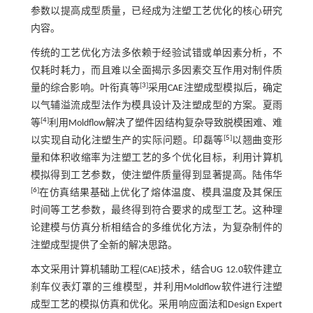
参数以提高成型质量，已经成为注塑工艺优化的核心研究
内容。
传统的工艺优化方法多依赖于经验试错或单因素分析，不
仅耗时耗力，而且难以全面揭示多因素交互作用对制件质
[
3
]
量的综合影响。叶衔真等
采用CAE注塑成型模拟后，确定
以气辅溢流成型法作为模具设计及注塑成型的方案。夏雨
[
4
]
等
利用Moldflow解决了塑件因结构复杂导致脱模困难、难
[
5
]
以实现自动化注塑生产的实际问题。印磊等
以翘曲变形
量和体积收缩率为注塑工艺的多个优化目标，利用计算机
模拟得到工艺参数，使注塑件质量得到显著提高。陆伟华
[
6
]
在仿真结果基础上优化了熔体温度、模具温度及其保压
时间等工艺参数，最终得到符合要求的成型工艺。这种理
论建模与仿真分析相结合的多维优化方法，为复杂制件的
注塑成型提供了全新的解决思路。
本文采用计算机辅助工程(CAE)技术，结合UG 12.0软件建立
刹车仪表灯罩的三维模型，并利用Moldflow软件进行注塑
成型工艺的模拟仿真和优化。采用响应面法和Design Expert