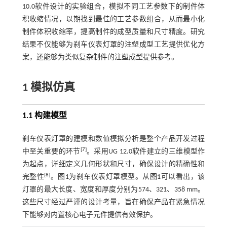
10.0软件设计的实验组合，模拟不同工艺参数下的制件体
积收缩情况，以期找到最佳的工艺参数组合，从而最小化
制件体积收缩率，提高制件的成型质量和尺寸精度。研究
结果不仅能够为刹车仪表灯罩的注塑成型工艺提供优化方
案，还能够为类似复杂制件的注塑成型提供参考。
1 模拟仿真
1.1 构建模型
刹车仪表灯罩的建模和数值模拟分析是整个产品开发过程
[
7
]
中至关重要的环节
。采用UG 12.0软件建立的三维模型作
为起点，详细定义几何形状和尺寸，确保设计的精确性和
[
8
]
完整性
。
图1
为刹车仪表灯罩模型。从
图1
可以看出，该
灯罩的最大长度、宽度和厚度分别为574、321、358 mm。
这些尺寸经过严谨的设计考量，旨在确保产品在紧急情况
下能够对内置核心电子元件提供有效保护。