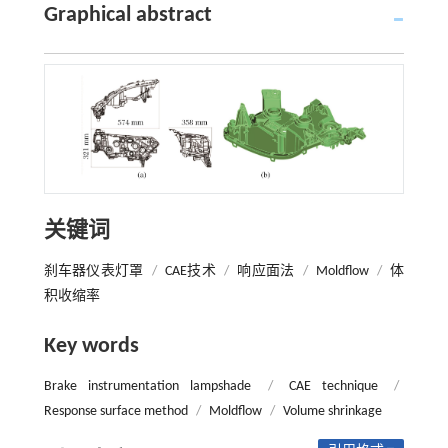
Graphical abstract
关键词
刹车器仪表灯罩
/
CAE技术
/
响应面法
/
Moldflow
/
体
积收缩率
Key words
Brake instrumentation lampshade
/
CAE technique
/
Response surface method
/
Moldflow
/
Volume shrinkage