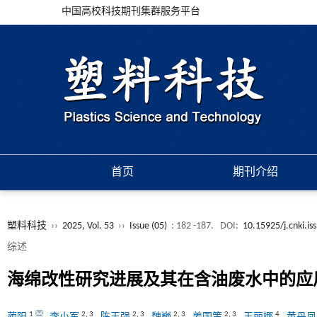
中国高校科技期刊集群服务平台
首页
期刊介绍
塑料科技
››
2025, Vol. 53
››
Issue (05)
: 182 -187.
DOI:
10.15925/j.cnki.i
综述
海绵改性研究进展及其在含油废水中的应
1
2
,
3
2
,
3
2
,
3
2
,
3
4