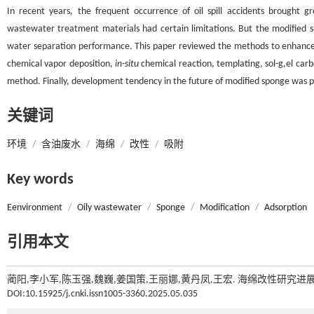
In recent years, the frequent occurrence of oil spill accidents brought g
wastewater treatment materials had certain limitations. But the modified sp
water separation performance. This paper reviewed the methods to enhance t
chemical vapor deposition,
in-situ
chemical reaction, templating, sol-g,el car
method. Finally, development tendency in the future of modified sponge was 
关键词
环境
/
含油废水
/
海绵
/
改性
/
吸附
Key words
Eenvironment
/
Oily wastewater
/
Sponge
/
Modification
/
Adsorption
引用本文
蔺阳,李小军,陈玉强,魏巍,姜国策,王丽娜,黄丹凤,王宏. 海绵改性研究进
DOI:10.15925/j.cnki.issn1005-3360.2025.05.035