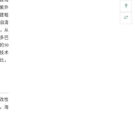
氰胺海
176-186
https://doi.org/10.1007/s11783-026-2278-6
紫外
构建粗
MXenes for advanced energy storage: A
[4]
和自清
computational perspective
中，从
Frontiers of Physics
. 2026, Vol.21(11): 112201-
多巴
115301
50
https://doi.org/10.15302/frontphys.2026.114301
D技术
Magneto-bio-production of extracellular
[5]
比，
polymeric substances from starch wastewater:
mechanistic insights into green valorization
ENGINEERING Environment
. 2026, Vol.20(11):
161-175
https://doi.org/10.1007/s11783-026-2268-8
改性
，海