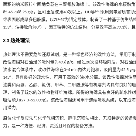
面积的纳米颗粒牢固地负载在三聚氰胺海绵上。该改性海绵的水接触角可
[
33
]
85.45~168.95 g/g，且可重复使用40次以上。LIU等
采用聚电解质辅助
绵表面形成聚多巴胺膜，以ZIF-67为锚定载体，制备了一种基于仿生
153°，油接触角为0°），因其独特的仿生结构，分离效率高达99.1
3.3 热处理法
热处理法不需要危险还原试剂，是一种绿色经济的改性方法，常用于制备
改性海绵对石油烃的吸附量为49.6 g/g，经过20次循环吸附后，对
油水混合体系中，改改性海绵在3~4 min内达到饱和，吸附量为42.5 g/g。
145°，具有良好的疏水性，可用于高效的油/水分离。该改性海绵对油品
油类和丙酮、乙醇、氯仿、甲苯、二甲酰胺等有机溶剂均具有良好的吸附
理，制备了疏水的改性植物纤维海绵。所得的海绵具有良好的疏水性(水接触
吸油能力(27.3~52.0 g/g)。该改性海绵还可用于连续吸收系统
用潜力。
原位化学反应法与化学气相沉积、静电沉积法相比，无须特定的设备
力，是一种方便、经济、灵活且环保的制备方法。