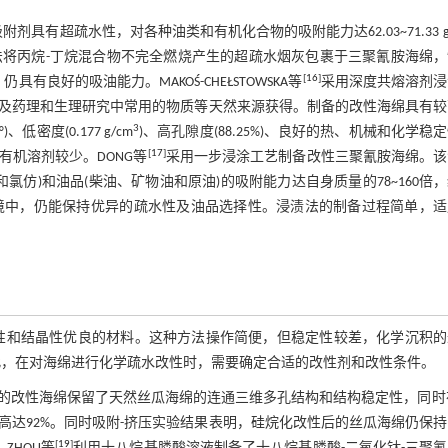
有超疏水性，对各种油类和有机化合物的吸附能力达62.03~71.33 g
法将丙烷-丁烷混合物不完全燃烧产生的超疏水烟灰包裹于三聚氰胺海绵，
[
16
]
仍具有良好的吸油能力。MAKOŚ-CHEŁSTOWSKA等
采用深度共熔溶剂浸
及药理和生理研究中常用的物质等天然来源获得。制备的改性海绵具有较
3
低密度(0.177 g/cm
)、高孔隙度(88.25%)、良好的热、机械和化学稳
[
17
]
机溶剂较少。DONG等
采用一步浸涂工艺制备改性三聚氰胺海绵。该
和氯仿)和油品(柴油、矿物油和原油)的吸附能力达自身质量的78~160倍，
环境中，仍能保持优异的疏水性及油品选择性。浸渍法的制备过程简单，适
密性和结晶性优良的材料。这种方法操作简便，但稳定性较差，化学沉积
此，在对海绵进行化学疏水改性时，需要确定合适的改性剂和改性条件。
得的改性海绵保留了天然丝瓜海绵的连通三维多孔结构和结构稳定性，同时
率高达92%。同时吸附-挤压实验结果表明，硅烷化改性后的丝瓜海绵仍保
[
19
]