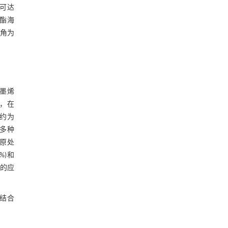
量可达
酯海
触角为
墨烯
外，在
约为
等多种
原处
%)和
大的应
结合