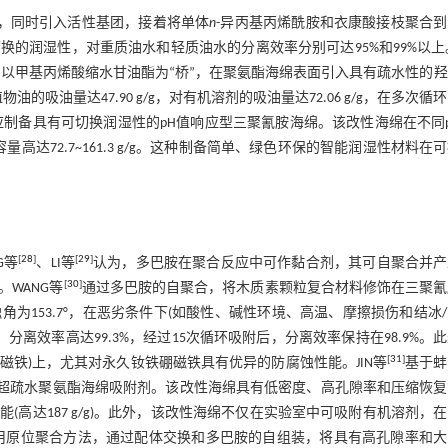
，同时引入活性基团，接着将单体
n
-异丙基丙烯酰胺和衣康酸接枝聚合
的润湿性，对重质油水和轻质油水的分离效率分别可达95%和99%以上
以甲基丙烯酸缩水甘油酯为“桥”，在聚氨酯海绵表面引入具有疏水性的
的吸油量达47.90 g/g，对有机溶剂的吸油量达72.06 g/g，在多次循
iff碱反应制备具有可切换润湿性的pH值响应型三聚氰胺海绵。该改性海绵在不同
高达72.7~161.3 g/g。这种制备简单、绿色环保的智能润湿性材料在
[
28
]
[
29
]
G等
、LI等
认为，多巴胺在聚合反应中可作黏合剂，其可自聚合并产
[
30
]
WANG等
通过多巴胺的自聚合，将木质素颗粒复合材料修饰在三聚氰
153.7°，在恶劣条件下(如酸性、碱性环境、高温、摩擦损伤和结冰
分离效率高达99.3%，经过15次循环吸附后，分离效率保持在98.9%。
[
31
]
硼磁铁)上，尤其对永久钕铁硼磁铁具有优异的防腐蚀性能。JIN等
基于蚌
种超疏水聚氨酯海绵吸附剂。该改性海绵具有低密度、高孔隙率和压缩恢复
高达187 g/g)。此外，该改性海绵不仅在实验室中可吸附有机溶剂，
用原位聚合方法，通过配体交换和多巴胺的自组装，将具有高孔隙率和大