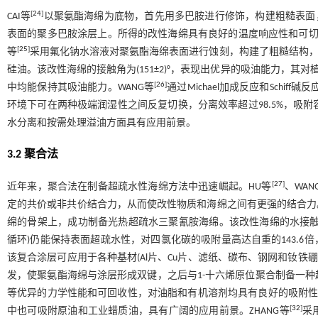
[
24
]
CAI等
以聚氨酯海绵为底物，首先用多巴胺进行修饰，构建粗糙表面
表面的聚多巴胺涂层上。所得的改性海绵具有良好的温度响应性和可切换
[
25
]
等
采用氟化钠水溶液对聚氨酯海绵表面进行蚀刻，构建了粗糙结构，
硅油。该改性海绵的接触角为(151±2)°，表现出优异的吸油能力，其对植物油
[
26
]
中均能保持其吸油能力。WANG等
通过Michael加成反应和Sch
环境下可在两种极端润湿性之间反复切换，分离效率超过98.5%，吸附容量
水分离和按需处理溢油方面具有应用前景。
3.2 聚合法
[
27
]
近年来，聚合法在制备超疏水性海绵方法中迅速崛起。HU等
、WAN
定的共价或非共价结合力，从而使改性物质和海绵之间有更强的结合力。
绵的骨架上，成功制备光热超疏水三聚氰胺海绵。该改性海绵的水接触角为
循环)仍能保持表面超疏水性，对四氯化碳的吸附量高达自重的143.6倍，
该复合涂层可应用于各种基材(Al片、Cu片、滤纸、碳布、钢网和钕铁
发，使聚氨酯海绵与涂层形成双键，之后与1-十六烯原位聚合制备一
等优异的力学性能和可回收性，对油脂和有机溶剂均具有良好的吸附性能(
[
32
]
中也可吸附原油和工业蜡质油，具有广阔的应用前景。ZHANG等
采