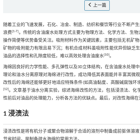
上一篇
随着工业的飞速发展，石化、冶金、制造、纺织和餐饮等行业不断产生
[
1
-
7
]
浪费
。传统的含油废水处理方式主要为物理方法、化学方法、生物
操作简便等优势备受关注。吸附材料作为关键因素，主要包括无机矿物
矿物的吸附能力有限且易下沉；有机合成材料虽吸附性能优异但缺乏生
[
10
]
油品的选择性和孔隙度较低，难以高效处理含油废水
。
海绵因良好的力学性能、多孔弹性以及3D立体结构，在含油废水处理
理论和油水分离原理对海绵进行改性，成功降低其表面能并丰富其微观
改性后的海绵还能够更好地适应特殊条件(如高油黏度、高酸碱腐蚀环
[
12
]
。文章基于油水分离实验，综述海绵改性的方法，包括浸渍法、化
性前后对油品的处理能力，分析各方法的优缺点。最后，对改性海绵在
1 浸渍法
浸渍改性是将有机分子或聚合物溶解于合适的溶剂中制备成前驱体溶液
节省时间，是制备疏水海绵的常用方法。