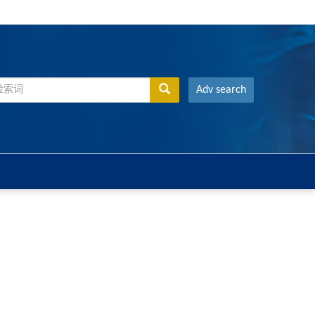
Adv search