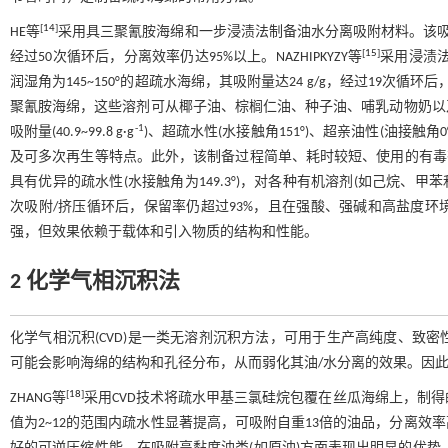
[
14
]
HE等
采用具三聚氰胺海绵和一步浸渍法制备油水分离吸附材料。该吸附剂具
[
15
]
经过50次循环后，分离效率仍达95%以上。NAZHIPKYZY等
采用浸渍
润湿角为145~150°的超疏水海绵，其吸附量达24 g/g，经过19次循环后，
聚氰胺海绵，这些溶剂可从椰子油、棕榈仁油、种子油、哺乳动物奶以
-1
吸附量(40.9~99.8 g·g
)、超疏水性(水接触角151°)、超亲油性(油接触角0°)、
及可多次再生等特点。此外，该制备过程简单、耗时较短、使用的有毒有
具有优异的疏水性(水接触角为149.3°)，对各种有机溶剂(如己烷、甲苯
次吸附/挤压循环后，保留率仍超过93%，且在强酸、强碱和高盐度
强，但效果依赖于载体和引入物质的结构和性能。
2 化学气相沉积法
化学气相沉积(CVD)是一类无溶剂沉积方法，可用于生产高纯度、致
可能会影响海绵的结构和孔径分布，从而弱化其油/水分离的效果。因
[
18
]
ZHANG等
采用CVD技术将疏水甲基三氯硅烷包覆在丝瓜海绵上，制
值为2~12的范围内疏水性显著提高，可吸附自重13倍的油品，分离效