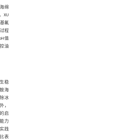
到海绵
。XU
羟基氟
环过程
pH值
可控油
生稳
胺海
/除冰
此外，
的启
能力
在实践
比表