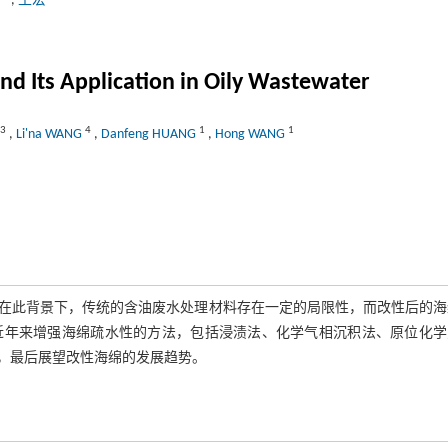
凤
,
王宏
nd Its Application in Oily Wastewater
3
4
1
1
,
Li'na WANG
,
Danfeng HUANG
,
Hong WANG
在此背景下，传统的含油废水处理材料存在一定的局限性，而改性后的海
近年来增强海绵疏水性的方法，包括浸渍法、化学气相沉积法、原位化学
，最后展望改性海绵的发展趋势。