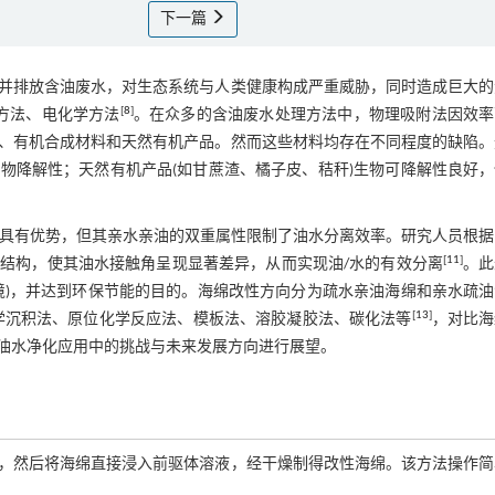
下一篇
并排放含油废水，对生态系统与人类健康构成严重威胁，同时造成巨大的
[
8
]
方法、电化学方法
。在众多的含油废水处理方法中，物理吸附法因效率
、有机合成材料和天然有机产品。然而这些材料均存在不同程度的缺陷。
物降解性；天然有机产品(如甘蔗渣、橘子皮、秸秆)生物可降解性良好，
中具有优势，但其亲水亲油的双重属性限制了油水分离效率。研究人员根据
[
11
]
结构，使其油水接触角呈现显著差异，从而实现油/水的有效分离
。此
境)，并达到环保节能的目的。海绵改性方向分为疏水亲油海绵和亲水疏油
[
13
]
学沉积法、原位化学反应法、模板法、溶胶凝胶法、碳化法等
，对比海
油水净化应用中的挑战与未来发展方向进行展望。
，然后将海绵直接浸入前驱体溶液，经干燥制得改性海绵。该方法操作简