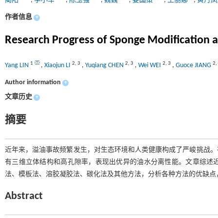
蔺阳
,
李小军
,
陈玉强
,
魏巍
,
姜国策
,
王丽娜
,
黄丹
作者信息
+
Research Progress of Sponge Modification a
1
2
,
3
2
,
3
2
,
3
2
,
Yang LIN
,
Xiaojun LI
,
Yuqiang CHEN
,
Wei WEI
,
Guoce JIANG
Author information
+
文章历史
+
摘要
近年来，溢油事故频繁发生，对生态环境和人类健康构成了严峻挑战。
有三维立体结构和高孔隙率，表现出优异的油水分离性能。文章综述
法、模板法、溶胶凝胶法、碳化法及其他方法，分析各种方法的优缺点
Abstract