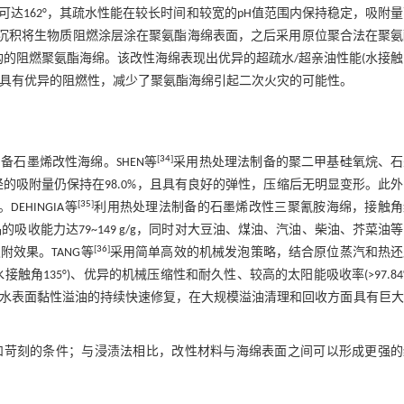
达162°，其疏水性能在较长时间和较宽的pH值范围内保持稳定，吸附
沉积将生物质阻燃涂层涂在聚氨酯海绵表面，之后采用原位聚合法在聚氨
结构的阻燃聚氨酯海绵。该改性海绵表现出优异的超疏水/超亲油性能(水接
%，且具有优异的阻燃性，减少了聚氨酯海绵引起二次火灾的可能性。
[
34
]
石墨烯改性海绵。SHEN等
采用热处理法制备的聚二甲基硅氧烷、石
石油烃的吸附量仍保持在98.0%，且具有良好的弹性，压缩后无明显变形。此
[
35
]
DEHINGIA等
利用热处理法制备的石墨烯改性三聚氰胺海绵，接触角
的吸收能力达79~149 g/g，同时对大豆油、煤油、汽油、柴油、芥菜油
[
36
]
效果。TANG等
采用简单高效的机械发泡策略，结合原位蒸汽和热还
角135°)、优异的机械压缩性和耐久性、较高的太阳能吸收率(>97.84
，以完成海水表面黏性溢油的持续快速修复，在大规模溢油清理和回收方面具有巨
和苛刻的条件；与浸渍法相比，改性材料与海绵表面之间可以形成更强的