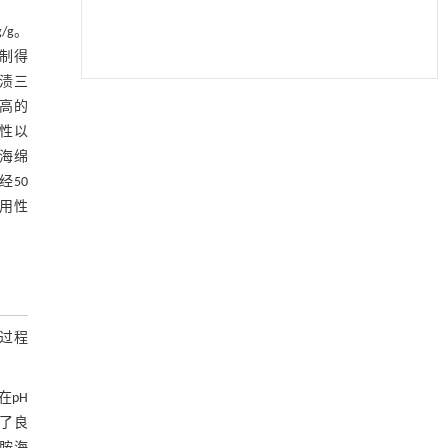
/g。
制得
渍三
高的
用于废旧聚烯烃高效氢解的熵工程策略
[1]
Engineering
. 2026, Vol.58(3): 1-303
定性以
https://doi.org/10.1016/j.eng.2025.04.030
海绵
经50
Remediation of phenanthrene-contaminated
[2]
用性
soil using a Schwertmannite activated persulfate
system
ENGINEERING Agriculture
. 2027, Vol.14(2): 27718-
27728
https://doi.org/10.15302/J-FASE-2027725
的过程
Predicting hazardous Sb(III)/Sb(V) adsorption
[3]
on biochar via an interpretable ML-DFT
integrated BiMeSorb framework with
在pH
experimental validation
持了良
ENGINEERING Environment
. 2026, Vol.20(12):