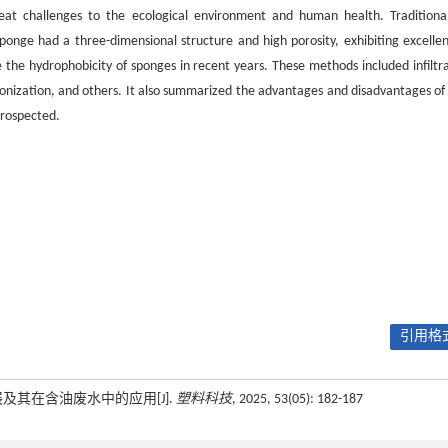
reat challenges to the ecological environment and human health. Traditional
onge had a three-dimensional structure and high porosity, exhibiting excellent
he hydrophobicity of sponges in recent years. These methods included infiltra
bonization, and others. It also summarized the advantages and disadvantages of
prospected.
引用格式
展及其在含油废水中的应用[J].
塑料科技
, 2025, 53(05): 182-187