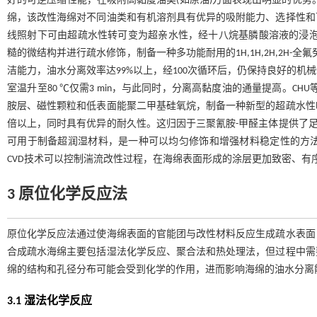
好的可逆压缩性能，在吸附高黏度油类(如原油)方面表现出明显的优势。
绵，该改性海绵对不同油类和有机溶剂具有优异的吸附能力、选择性和
线照射下可由超疏水性转可变为超亲水性，经十八烷基膦酸溶液的浸泡
糙的微结构并进行疏水修饰，制备一种多功能耐用的1H,1H,2H,2H
洁能力，油水分离效率达99%以上，经100次循环后，仍保持良好的
室温升至80 ℃仅需3 min，与此同时，分离高黏度油的通量提高。CHU
胺层、磁性颗粒和低表面能聚二甲基硅氧烷，制备一种新型的超疏水性
倍以上，同时具有优异的耐久性。这归因于三聚氰胺-甲醛主体提供了足
可用于制备超润湿材料，是一种可以均匀修饰和增强材料稳定性的方
CVD技术可以控制湍流改性过程，在海绵表面形成的涂层更加致密、有
3 原位化学反应法
原位化学反应法通过使海绵表面的官能团与改性材料反应生成疏水表面
合成疏水海绵主要包括湿法化学反应、聚合法和热处理法，但过程中需
绵的结构和孔径分布可能会受到化学的作用，进而影响海绵的油水分离
3.1 湿法化学反应