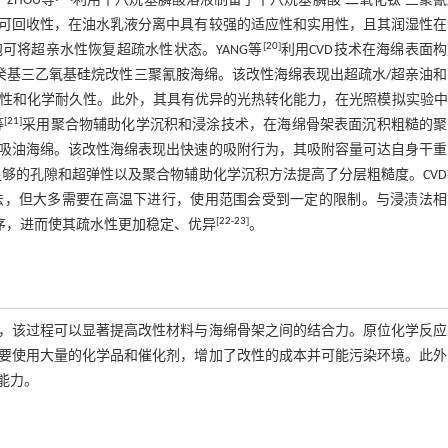
ZHOU等
利用十八烷基膦酸溶液制备了十八烷基膦酸-二氧化钛-三聚
可回收性，在油水乳液分离中具有较强的适应性和实用性，且其润湿性在
[
20
]
可将超亲水性恢复超疏水性状态。YANG等
利用CVD技术在海绵表面
-全氟癸基三乙氧基硅烷改性三聚氰胺海绵。该改性海绵表现出超疏水/超亲油
机械性和化学耐久性。此外，其具有优异的光热转化能力，在光照模拟实验
[
21
]
等
采用聚合物辅助化学沉积和浸涂技术，在海绵骨架表面沉积粗糙的聚
吸油海绵。该改性海绵表现出快速的吸附行为，其吸附容量可达自身干重的
够的孔隙和超弹性以及聚合物辅助化学沉积方法提高了分层粗糙度。CV
法，但大多需要在高温下进行，使用范围会受到一定的限制。与浸渍法相
[
22
-
23
]
序，进而使其疏水性更加稳定、优异
。
，该过程可以显著提高改性材料与海绵骨架之间的结合力。原位化学反应
要使用大量的化学品和催化剂，增加了改性的成本并可能污染环境。此外
能力。