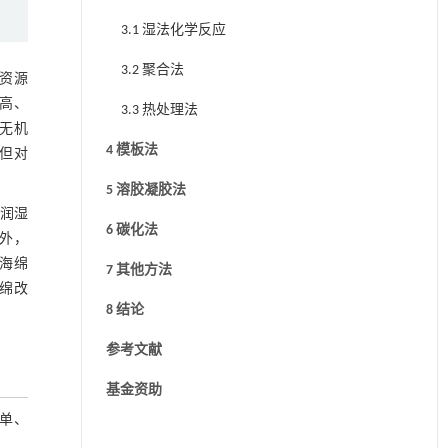
3.1 湿法化学反应
3.2 聚合法
资源
高、
3.3 热处理法
无机
4 模板法
但对
5 溶胶凝胶法
润湿
6 碳化法
外，
海绵
7 其他方法
绵改
8 结论
参考文献
基金资助
单、