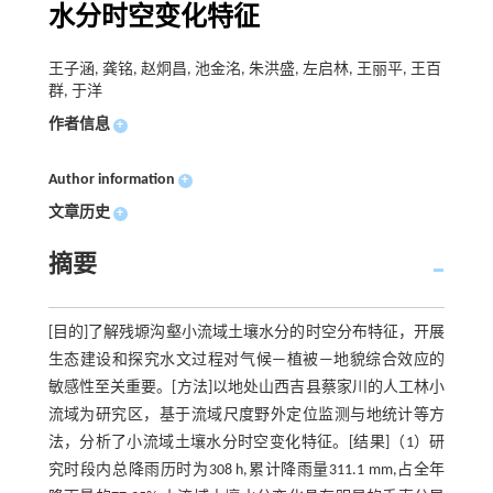
水分时空变化特征
王子涵, 龚铭, 赵炯昌, 池金洺, 朱洪盛, 左启林, 王丽平, 王百
群, 于洋
作者信息
+
Author information
+
文章历史
+
摘要
[目的]了解残塬沟壑小流域土壤水分的时空分布特征，开展
生态建设和探究水文过程对气候—植被—地貌综合效应的
敏感性至关重要。[方法]以地处山西吉县蔡家川的人工林小
流域为研究区，基于流域尺度野外定位监测与地统计等方
法，分析了小流域土壤水分时空变化特征。[结果]（1）研
究时段内总降雨历时为308 h,累计降雨量311.1 mm,占全年