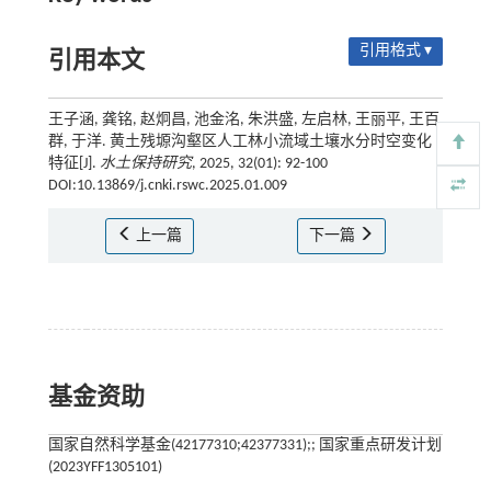
引用格式 ▾
引用本文
王子涵, 龚铭, 赵炯昌, 池金洺, 朱洪盛, 左启林, 王丽平, 王百
群, 于洋. 黄土残塬沟壑区人工林小流域土壤水分时空变化
特征[J].
水土保持研究
, 2025, 32(01): 92-100
DOI:10.13869/j.cnki.rswc.2025.01.009
上一篇
下一篇
基金资助
国家自然科学基金(42177310;42377331);; 国家重点研发计划
(2023YFF1305101)