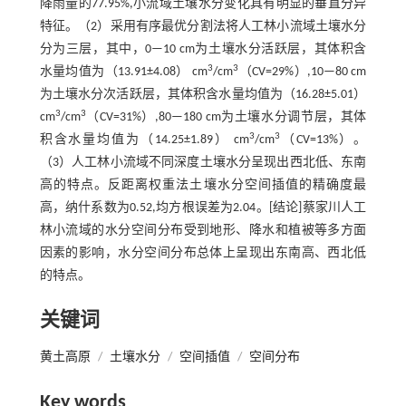
降雨量的77.95%,小流域土壤水分变化具有明显的垂直分异
特征。（2）采用有序最优分割法将人工林小流域土壤水分
分为三层，其中，0—10 cm为土壤水分活跃层，其体积含
3
3
水量均值为（13.91±4.08） cm
/cm
（CV=29%）,10—80 cm
为土壤水分次活跃层，其体积含水量均值为（16.28±5.01）
3
3
cm
/cm
（CV=31%）,80—180 cm为土壤水分调节层，其体
3
3
积含水量均值为（14.25±1.89） cm
/cm
（CV=13%）。
（3）人工林小流域不同深度土壤水分呈现出西北低、东南
高的特点。反距离权重法土壤水分空间插值的精确度最
高，纳什系数为0.52,均方根误差为2.04。[结论]蔡家川人工
林小流域的水分空间分布受到地形、降水和植被等多方面
因素的影响，水分空间分布总体上呈现出东南高、西北低
的特点。
关键词
黄土高原
/
土壤水分
/
空间插值
/
空间分布
Key words