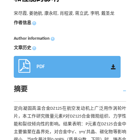
宋尽霞, 姜驰航, 康永旺, 肖程波, 蒋立武, 李明, 戴圣龙
作者信息
+
Author information
+
文章历史
+
PDF
摘要
定向凝固高温合金DZ125在航空发动机上广泛用作涡轮叶
片，本工作研究微量元素P对DZ125合金微观组织、力学性
能和裂纹倾向性的影响。结果表明：P元素在DZ125合金中
主要偏聚在晶界处，对合金中γ′、γ+γ′共晶、碳化物等影响
很小。当P含量达到0.008%（质量分数，下同）时，铸态合