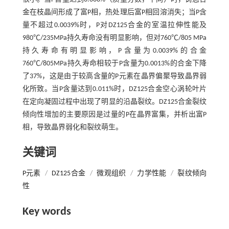
金在枝晶间形成了富P相，热处理后富P相回溶消失；当P含
量不超过0.0039%时，P对DZ125合金的室温拉伸性能及
980℃/235MPa持久寿命没有明显影响，但对760℃/805 MPa
持久寿命有明显影响，P含量为0.0039%的合金
760℃/805MPa持久寿命相较于P含量为0.0013%的合金下降
了37%，这是由于较高含量的P元素在晶界偏聚导致晶界弱
化所致。当P含量达到0.011%时，DZ125合金空心涡轮叶片
在定向凝固过程中出现了明显的沿晶裂纹。DZ125合金裂纹
倾向性增加的主要原因是过量的P在晶界富集，并析出富P
相，导致晶界弱化和裂纹萌生。
关键词
P元素
/
DZ125合金
/
微观组织
/
力学性能
/
裂纹倾向
性
Key words