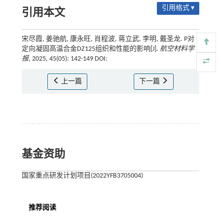
引用格式 ▾
引用本文
宋尽霞, 姜驰航, 康永旺, 肖程波, 蒋立武, 李明, 戴圣龙. P对
定向凝固高温合金DZ125组织和性能的影响[J].
航空材料学
报
, 2025, 45(05): 142-149 DOI:
上一篇
下一篇
基金资助
国家重点研发计划项目(2022YFB3705004)