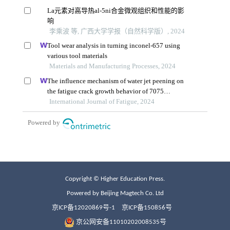
Copyright © Higher Education Press.
Powered by Beijing Magtech Co. Ltd
京ICP备12020869号-1
京ICP备150856号
京公网安备11010202008535号