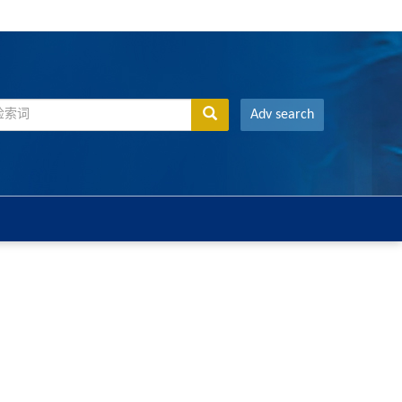
Adv search