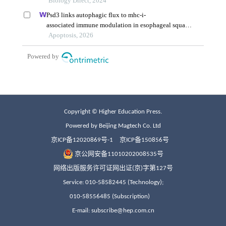
Copyright © Higher Education Press.
Powered by Beijing Magtech Co. Ltd
京ICP备12020869号-1
京ICP备150856号
京公网安备11010202008535号
网络出版服务许可证网出证(京)字第127号
Service: 010-58582445 (Technology);
010-58556485 (Subscription)
E-mail: subscribe@hep.com.cn