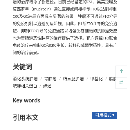
瘤的治疗增添了新途径。目前已经鉴定的CS1、奥美拉唑及
莫匹罗星（mupirocin）通过直接或间接抑制FTO以达到抑制
CRC及GC进展方面具有显著的效果。肿瘤还可通过FTO介导
的免疫机制以逃避免疫监视。因此，阻断FTO介导的免疫逃
避、抑制FTO介导的免疫通路以增强免疫细胞的抗肿瘤效应
也为胃肠道恶性肿瘤的治疗提供了选择。靶向调控FTO联合
免疫治疗来抑制GC和CRC生长、转移和减弱耐药性，具有广
阔的治疗前景。
关键词
消化系统肿瘤
/
胃肿瘤
/
结直肠肿瘤
/
甲基化
/
脂肪
肥胖相关蛋白
/
综述
Key words
引用格式 ▾
引用本文