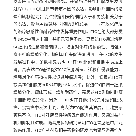
6
以去除m
A动态可逆的修饰。在胃肠道恶性肿瘤发生发展
过程中，FTO通过调节特定基因的表达，影响肿瘤细胞的增
殖和转移能力；调控肿瘤相关的细胞因子和免疫相关分子
的表达，影响肿瘤微环境的形成和发展；同时在放化疗后
的治疗敏感性和耐药性中发挥重要作用。FTO在绝大部分类
型的GC中表达上调，并提示预后不良。高表达FTO通过增强
GC细胞的迁移和侵袭能力、增强对化疗的耐药性、增强肿
瘤干细胞增殖分化、抑制凋亡来促进GC进展。在CRC的发生
发展过程中，多数研究表明FTO在CRC组织和细胞中表达上
调，高表达FTO通过促进CRC细胞增殖、迁移和侵袭能力、
增强对化疗药物抗性以促进肿瘤进展；此外，低表达FTO可
6
提高CRC细胞质m RNA中的m
A
水平，促进CRC肿瘤干细胞
m
增殖分化、瘤体形成，增加耐药性，高表达FTO则抑制肿瘤
干细胞增殖分化。另外，FTO也在其他消化道肿瘤如胰腺
癌、食管癌中表达上调，高表达FTO促进其进展，且均提示
预后不良。FTO对肝胆恶性肿瘤既有促进作用，又通过某些
机制抑制其进展。随着更多的研究证明FTO在胃肠道中广泛
致癌作用，FTO抑制剂及相关药物的研发也为胃肠道恶性肿