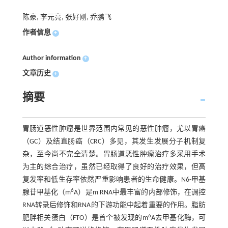
陈豪, 李元亮, 张好刚, 乔鹏飞
作者信息
+
Author information
+
文章历史
+
摘要
胃肠道恶性肿瘤是世界范围内常见的恶性肿瘤，尤以胃癌
（GC）及结直肠癌（CRC）多见，其发生发展分子机制复
杂，至今尚不完全清楚。胃肠道恶性肿瘤治疗多采用手术
为主的综合治疗，虽然已经取得了良好的治疗效果，但高
复发率和低生存率依然严重影响患者的生命健康。N6-甲基
6
腺苷甲基化（m
A）是m RNA中最丰富的内部修饰，在调控
RNA转录后修饰和RNA的下游功能中起着重要的作用。脂肪
6
肥胖相关蛋白（FTO）是首个被发现的m
A去甲基化酶，可