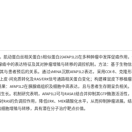
蛋白丝相关蛋白1相似蛋白2(AFAP1L2)在多种肿瘤中发挥促癌作用
在胰腺癌中的表达特征及其对肿瘤增殖与转移的调控机制。方法：基于生物
分析其与患者预后的关系。通过shRNA沉默AFAP1L2表达，采用CCK-8、克隆
lot检测上皮-间充质转化及RAS/ERK信号通路相关蛋白变化；构建裸鼠皮下移植
结果：AFAP1L2在胰腺癌组织及细胞中高表达，且与患者生存期呈负相关
长。机制研究表明，AFAP1L2可与RASA1结合并抑制其GTP酶激活活性
RASA1对RAS的负调控作用，降低ERK、MEK磷酸化水平，从而抑制肿瘤进展。
促进胰腺癌细胞增殖与转移，具有潜在分子治疗靶点价值。