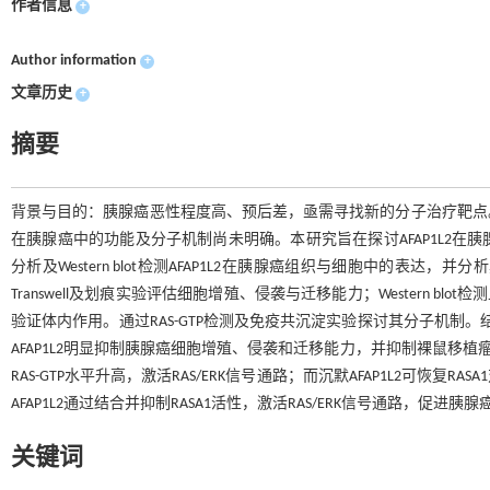
作者信息
+
Author information
+
文章历史
+
摘要
背景与目的：胰腺癌恶性程度高、预后差，亟需寻找新的分子治疗靶点。肌动
在胰腺癌中的功能及分子机制尚未明确。本研究旨在探讨AFAP1L2
分析及Western blot检测AFAP1L2在胰腺癌组织与细胞中的表达，并
Transwell及划痕实验评估细胞增殖、侵袭与迁移能力；Western b
验证体内作用。通过RAS-GTP检测及免疫共沉淀实验探讨其分子机制。
AFAP1L2明显抑制胰腺癌细胞增殖、侵袭和迁移能力，并抑制裸鼠移植瘤生
RAS-GTP水平升高，激活RAS/ERK信号通路；而沉默AFAP1L2可恢复
AFAP1L2通过结合并抑制RASA1活性，激活RAS/ERK信号通路，
关键词