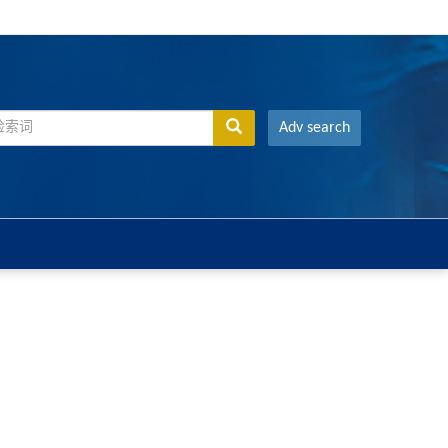
Adv search