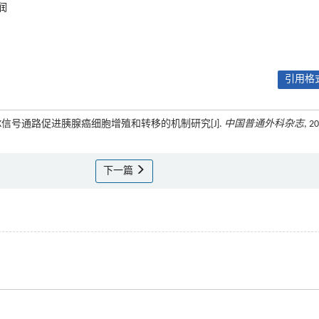
润
引用格式
AS/ERK信号通路促进胰腺癌细胞增殖和转移的机制研究[J].
中国普通外科杂志
, 2
下一篇