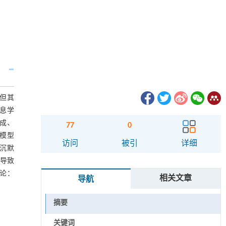
，但其
信息学
形成、
77
0
瘤模型
访问
被引
详细
。沉默
，导致
结论：
相关文章
导航
摘要
关键词