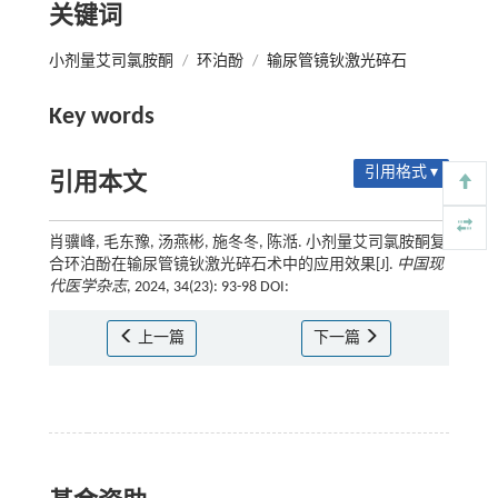
关键词
小剂量艾司氯胺酮
/
环泊酚
/
输尿管镜钬激光碎石
Key words
引用格式 ▾
引用本文
肖骥峰, 毛东豫, 汤燕彬, 施冬冬, 陈湉. 小剂量艾司氯胺酮复
合环泊酚在输尿管镜钬激光碎石术中的应用效果[J].
中国现
代医学杂志
, 2024, 34(23): 93-98 DOI:
上一篇
下一篇