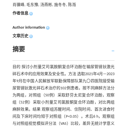
肖骥峰, 毛东豫, 汤燕彬, 施冬冬, 陈湉
作者信息
+
Author information
+
文章历史
+
摘要
目的 探讨小剂量艾司氯胺酮复合环泊酚在输尿管镜钬激光
碎石术中的应用效果及安全性。方法 选取2021年4月—2023
年9月在中国人民解放军联勤保障部队第九〇四医院接受输
尿管镜钬激光碎石术治疗的102例患者。按不同麻醉方法分
为两组，对照组（50例）采取舒芬太尼复合环泊酚，观察
组（52例）采取小剂量艾司氯胺酮复合环泊酚，对比两组
麻醉效果。结果 观察组苏醒时间、住院时间、首次进食时
间及下床时间均短于对照组（P<0.05）。术后6 h，观察组
与对照组视觉模拟评分法（VAS）比较，差异无统计学意义