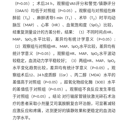
（P>0.05）；术后24 h，观察组VAS评分和警觉/镇静评分
（OAA/S）均低于对照组（P<0.05）。观察组与对照组在麻
醉前（T
）、麻醉诱导5 min（T
）、术毕（T
）时平均动
0
1
2
脉压（MAP）、心率（HR）、血氧饱和度（SpO
）比较，
2
经重复测量设计的方差分析，结果：（1）不同时间点HR、
MAP、SpO
水平比较，差异均有统计学意义（P<0.05）;
2
（2）观察组与对照组HR、MAP、SpO
水平比较，差异均有
2
统计学意义（P<0.05），观察组HR、MAP、SpO
水平波动
2
较稳定，血流动力学平稳较好；（3）两组HR、MAP、SpO
2
水平变化趋势比较，差异均有统计学意义（P<0.05）。观
察组术后12、24 h皮质醇（Cor）、丙二醇（MDA）水平的
差值高于对照组（P<0.05），超氧化物歧化酶（SOD）水平
的差值低于对照组（P<0.05）。观察组不良反应发生率低
于对照组（P<0.05）。结论 对行输尿管镜钬激光碎石术治
疗的患者采取小剂量艾司氯胺酮复合环泊酚，可显著减轻
应激反应和疼痛，达到更好的镇静效果和更稳定的血流动
力学水平。