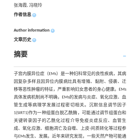
张海霞, 冯晓玲
作者信息
+
Author information
+
文章历史
+
摘要
子宫内膜异位症（EMs）是一种妇科常见的良性疾病，其病
因复杂多样且因异位内膜病灶具有增殖、黏附、侵袭、迁
移等恶性肿瘤的特征，严重影响妇女患者的身心健康。EMs
具体发病机制尚不明确，EMs的发病与炎症、氧化应激、血
管生成等病理学发展过程密切相关。沉默信息调节因子
1(SIRT1)作为一种组蛋白脱乙酰酶，可能通过调节组蛋白和
关键转录因子的乙酰化过程介导免疫炎症反应、血管生
成、氧化应激、细胞凋亡及自噬、上皮-间质转化等过程参
与EMs发生、发展。近年来研究发现，一些天然产物可能通