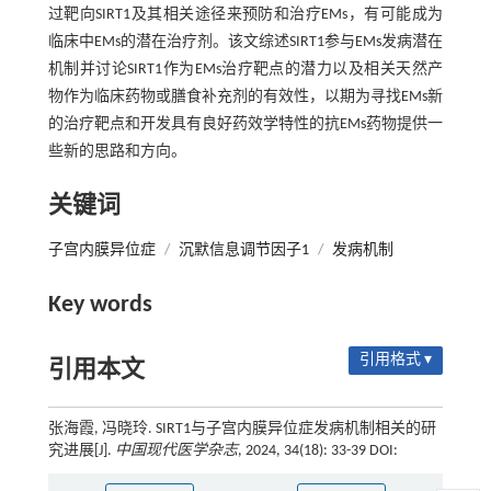
过靶向SIRT1及其相关途径来预防和治疗EMs，有可能成为
临床中EMs的潜在治疗剂。该文综述SIRT1参与EMs发病潜在
机制并讨论SIRT1作为EMs治疗靶点的潜力以及相关天然产
物作为临床药物或膳食补充剂的有效性，以期为寻找EMs新
的治疗靶点和开发具有良好药效学特性的抗EMs药物提供一
些新的思路和方向。
关键词
子宫内膜异位症
/
沉默信息调节因子1
/
发病机制
Key words
引用格式 ▾
引用本文
张海霞, 冯晓玲. SIRT1与子宫内膜异位症发病机制相关的研
究进展[J].
中国现代医学杂志
, 2024, 34(18): 33-39 DOI: