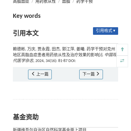
高脂血症
/
用药依从性
/
血脂
/
药学干预
Key words
引用格式 ▾
引用本文
赖德彬, 万庆, 贾永霞, 田杰, 郭江萍, 姜曦. 药学干预对克州
地区高脂血症患者用药依从性及治疗效果的影响[J].
中国现
代医学杂志
, 2024, 34(16): 81-87 DOI:
上一篇
下一篇
基金资助
新疆维吾尔自治区自然科学基金面上项目