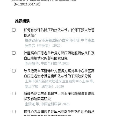
（No:2021D01A30）