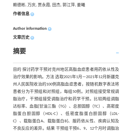
赖德彬, 万庆, 贾永霞, 田杰, 郭江萍, 姜曦
作者信息
+
Author information
+
文章历史
+
摘要
目的 探讨药学干预对克州地区高脂血症患者用药依从性及
治疗效果的影响。方法 选取2021年1月—2021年12月新疆克
州人民医院收治的100例高脂血症患者，按随机数字表法将
患者分为干预组和对照组，每组50例。对照组接受常规调
脂治疗，干预组接受调脂治疗和药学干预。比较两组调脂
达标率、血脂[甘油三酯（TG）、总胆固醇（TC）、高密度
脂蛋白胆固醇（HDL-C）、低密度脂蛋白胆固醇（LDL-
C）、载脂蛋白A、载脂蛋白B]、服药依从性、疾病认知及
不良反应的差异。结果 干预组干预6、9、12个月时调脂治