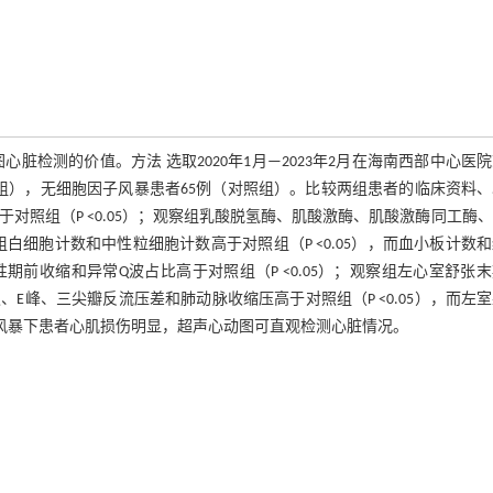
检测的价值。方法 选取2020年1月—2023年2月在海南西部中心医
察组），无细胞因子风暴患者65例（对照组）。比较两组患者的临床资料
对照组（P <0.05）；观察组乳酸脱氢酶、肌酸激酶、肌酸激酶同工酶
观察组白细胞计数和中性粒细胞计数高于对照组（P <0.05），而血小板计数
性期前收缩和异常Q波占比高于对照组（P <0.05）；观察组左心室舒张
峰、三尖瓣反流压差和肺动脉收缩压高于对照组（P <0.05），而左
因子风暴下患者心肌损伤明显，超声心动图可直观检测心脏情况。