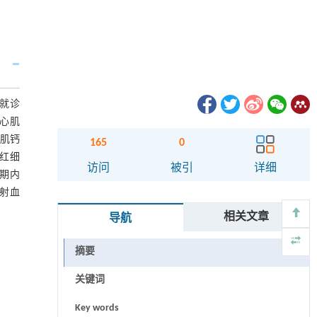
院就诊
、心肌
、肌钙
165
0
和红细
访问
被引
详细
末期内
室射血
相关文章
导航
摘要
关键词
Key words