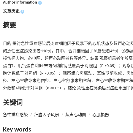
Author information
+
文章历史
+
摘要
目的 探讨急性重症感染后炎症细胞因子风暴下的心肌状态及超声心动图心脏
的急性重症感染患者110例，其中，合并细胞因子风暴患者45例（观
损伤标志物、心电图、超声心动图参数等差异。结果 观察组患者年龄高于
蛋白T、肌钙蛋白I和N-末端B型脑钠肽原高于对照组（P <0.05）；
胞计数低于对照组（P <0.05）；观察组心房颤动、室性期前收缩、房
径、左心室收缩末期内径、左心室舒张末期容积、左心室收缩末期容积、E
分数和A峰低于对照组（P <0.05）。结论 急性重症感染后炎症细胞
关键词
急性重症感染
/
细胞因子风暴
/
超声心动图
/
心肌损伤
Key words