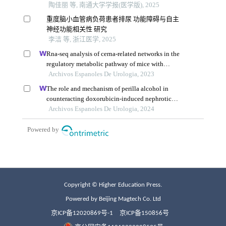
Copyright © Higher Education Press.
Powered by Beijing Magtech Co. Ltd
京ICP备12020869号-1
京ICP备150856号