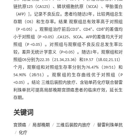
链抗原125（CA125）、鳞状细胞抗原（SCCA）、甲胎蛋白
（AFP）]，记录不良反应。患者均随访2年，比较两组总生
存期（OS）和生存率。结果 观察组总有效率高于对照组
+
+
+
（P <0.05）。观察组治疗前后CD3
、CD4
、CD8
的差值均
小于对照组（P <0.05）,CA125、SCCA、AFP的差值均大于对
照组（P <0.05）。对照组与观察组不良反应总发生率比
较，差异无统计学意义（P>0.05）。随访2年，观察组和对
照组OS分别为22.35（21.34,23.36）和19.57（18.02,21.11）
个月，观察组和对照组生存率分别为76.47%（39/51）和
54.90%（28/51）。观察组的生存曲线优于对照组（P
<0.05）。结论 三维后装腔内放疗、含铂单药化疗联合替雷
利珠单抗可提高局部晚期宫颈癌患者的临床疗效，延长生
存期。
关键词
宫颈癌
/
局部晚期
/
三维后装腔内放疗
/
替雷利珠单抗
/
化疗