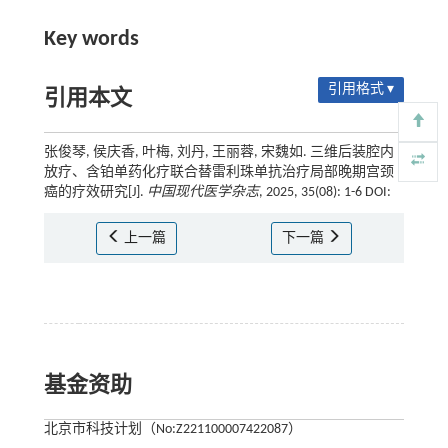
Key words
引用格式 ▾
引用本文
张俊琴, 侯庆香, 叶梅, 刘丹, 王丽蓉, 宋魏如. 三维后装腔内
放疗、含铂单药化疗联合替雷利珠单抗治疗局部晚期宫颈
癌的疗效研究[J].
中国现代医学杂志
, 2025, 35(08): 1-6 DOI:
上一篇
下一篇
基金资助
北京市科技计划（No:Z221100007422087）