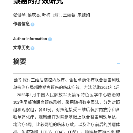
颈癌的疗效研究
张俊琴, 侯庆香, 叶梅, 刘丹, 王丽蓉, 宋魏如
作者信息
+
Author information
+
文章历史
+
摘要
目的 探讨三维后装腔内放疗、含铂单药化疗联合替雷利珠
单抗治疗局部晚期宫颈癌的临床疗效。方法 选取2021年1月
—2022年1月中国人民解放军火箭军特色医学中心收治的
102例局部晚期宫颈癌患者，采用随机数字表法，分为对照
组和观察组，各51例。对照组接受三维后装腔内放疗和含
铂单药化疗，观察组在对照组基础上联合替雷利珠单抗，
均治疗6周。比较两组的临床疗效，以及治疗前后的肿瘤体
+
+
+
积、免疫功能（CD3
、CD4
、CD8
）、肿瘤标志物水平[糖